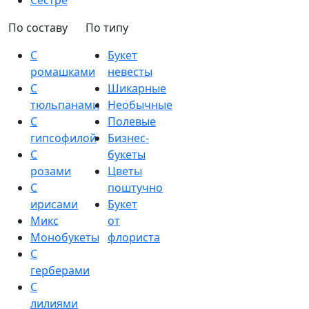
Сестре
По составу
По типу
С
Букет
ромашками
невесты
С
Шикарные
тюльпанами
Необычные
С
Полевые
гипсофилой
Бизнес-
С
букеты
розами
Цветы
С
поштучно
ирисами
Букет
Микс
от
Монобукеты
флориста
С
герберами
С
лилиями