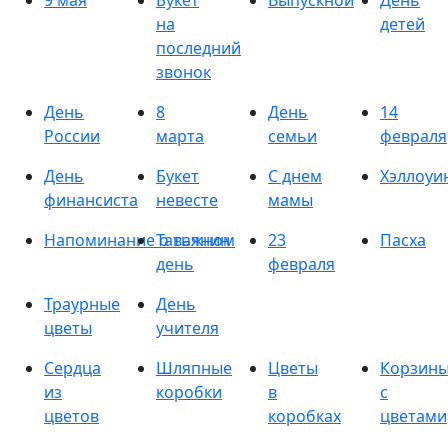
9 мая
Букет
Выпускной
День
на
детей
последний
звонок
День
8
День
14
России
марта
семьи
февраля
День
Букет
С днем
Хэллоуи
финансиста
невесте
мамы
Напоминание о важном
Татьянин
23
Пасха
день
февраля
Траурные
День
цветы
учителя
Сердца
Шляпные
Цветы
Корзин
из
коробки
в
с
цветов
коробках
цветами