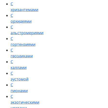
С
хризантемами
С
орхидеями
С
альстромериями
С
гортензиями
С
гвоздиками
С
каллами
С
эустомой
С
пионами
С
экзотическими