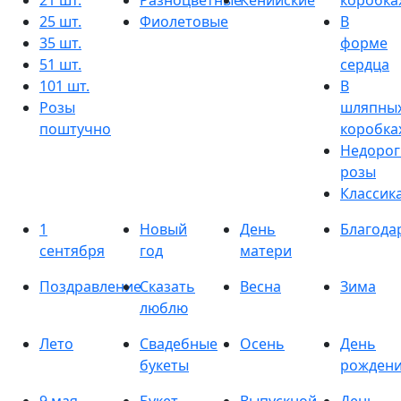
21 шт.
Разноцветные
Кенийские
коробка
25 шт.
Фиолетовые
В
35 шт.
форме
51 шт.
сердца
101 шт.
В
Розы
шляпны
поштучно
коробка
Недорог
розы
Классик
1
Новый
День
Благода
сентября
год
матери
Поздравление
Сказать
Весна
Зима
люблю
Лето
Свадебные
Осень
День
букеты
рожден