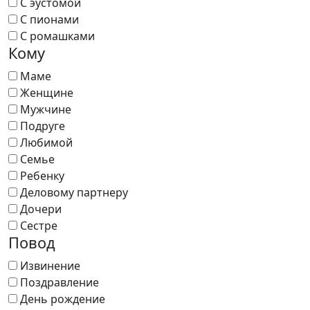
С эустомой
С пионами
С ромашками
Кому
Маме
Женщине
Мужчине
Подруге
Любимой
Семье
Ребенку
Деловому партнеру
Дочери
Сестре
Повод
Извинение
Поздравление
День рождение