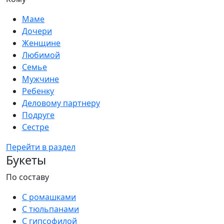
Маме
Дочери
Женщине
Любимой
Семье
Мужчине
Ребенку
Деловому партнеру
Подруге
Сестре
Перейти в раздел
Букеты
По составу
С ромашками
С тюльпанами
С гипсофилой