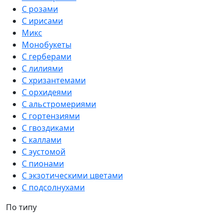
С розами
С ирисами
Микс
Монобукеты
С герберами
С лилиями
С хризантемами
С орхидеями
С альстромериями
С гортензиями
С гвоздиками
С каллами
С эустомой
С пионами
С экзотическими цветами
С подсолнухами
По типу