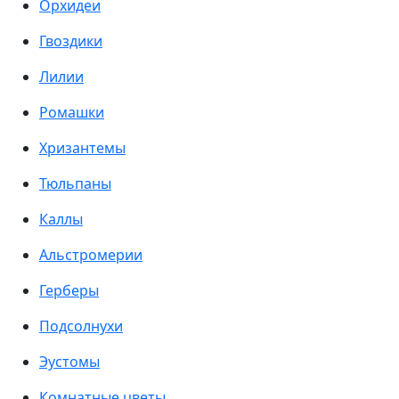
Орхидеи
Гвоздики
Лилии
Ромашки
Хризантемы
Тюльпаны
Каллы
Альстромерии
Герберы
Подсолнухи
Эустомы
Комнатные цветы