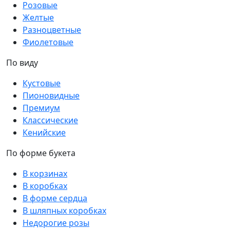
Розовые
Желтые
Разноцветные
Фиолетовые
По виду
Кустовые
Пионовидные
Премиум
Классические
Кенийские
По форме букета
В корзинах
В коробках
В форме сердца
В шляпных коробках
Недорогие розы