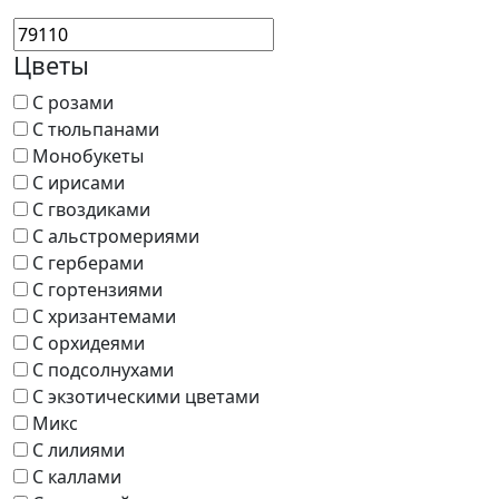
Цветы
С розами
С тюльпанами
Монобукеты
С ирисами
С гвоздиками
С альстромериями
С герберами
С гортензиями
С хризантемами
С орхидеями
С подсолнухами
С экзотическими цветами
Микс
С лилиями
С каллами