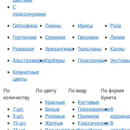
цветами
С
подсолнухами
Гипсофила
Пионы
Ирисы
Роза
Гортензии
Орхидеи
Гвоздики
Лилии
Ромашки
Хризантемы
Тюльпаны
Каллы
Альстромерии
Герберы
Подсолнухи
Эустомы
Комнатные
цветы
По
По цвету
По виду
По форме
количеству
букета
Красные
Кустовые
7 шт.
Белые
Пионовидные
В
9 шт.
Розовые
Премиум
корзина
15 шт.
Желтые
Классические
В