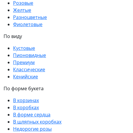
Розовые
Желтые
Разноцветные
Фиолетовые
По виду
Кустовые
Пионовидные
Премиум
Классические
Кенийские
По форме букета
В корзинах
В коробках
В форме сердца
В шляпных коробках
Недорогие розы