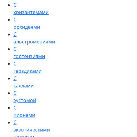
С
хризантемами
С
орхидеями
С
альстромериями
С
гортензиями
С
гвоздиками
С
каллами
С
эустомой
С
пионами
С
экзотическими