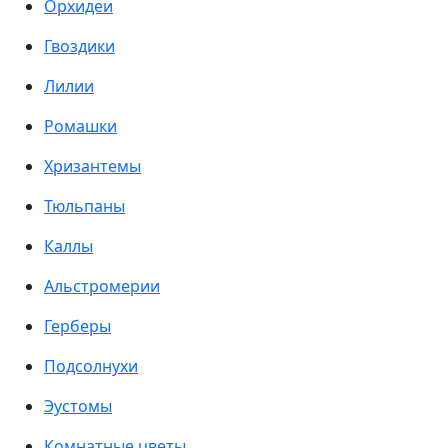
Орхидеи
Гвоздики
Лилии
Ромашки
Хризантемы
Тюльпаны
Каллы
Альстромерии
Герберы
Подсолнухи
Эустомы
Комнатные цветы