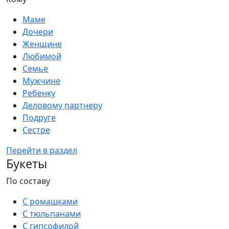
Маме
Дочери
Женщине
Любимой
Семье
Мужчине
Ребенку
Деловому партнеру
Подруге
Сестре
Перейти в раздел
Букеты
По составу
С ромашками
С тюльпанами
С гипсофилой