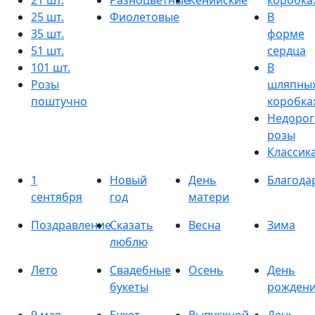
21 шт.
Разноцветные
Кенийские
коробка
25 шт.
Фиолетовые
В
35 шт.
форме
51 шт.
сердца
101 шт.
В
Розы
шляпны
поштучно
коробка
Недорог
розы
Классик
1
Новый
День
Благода
сентября
год
матери
Поздравление
Сказать
Весна
Зима
люблю
Лето
Свадебные
Осень
День
букеты
рожден