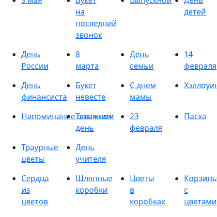
9 мая
Букет
Выпускной
День
на
детей
последний
звонок
День
8
День
14
России
марта
семьи
февраля
День
Букет
С днем
Хэллоуи
финансиста
невесте
мамы
Напоминание о важном
Татьянин
23
Пасха
день
февраля
Траурные
День
цветы
учителя
Сердца
Шляпные
Цветы
Корзин
из
коробки
в
с
цветов
коробках
цветами