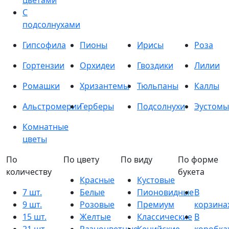
цветами
С
подсолнухами
Гипсофила
Пионы
Ирисы
Роза
Гортензии
Орхидеи
Гвоздики
Лилии
Ромашки
Хризантемы
Тюльпаны
Каллы
Альстромерии
Герберы
Подсолнухи
Эустомы
Комнатные
цветы
По
По цвету
По виду
По форме
количеству
букета
Красные
Кустовые
7 шт.
Белые
Пионовидные
В
9 шт.
Розовые
Премиум
корзина
15 шт.
Желтые
Классические
В