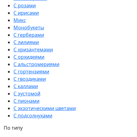
С розами
С ирисами
Микс
Монобукеты
С герберами
С лилиями
С хризантемами
С орхидеями
С альстромериями
С гортензиями
С гвоздиками
С каллами
С эустомой
С пионами
С экзотическими цветами
С подсолнухами
По типу