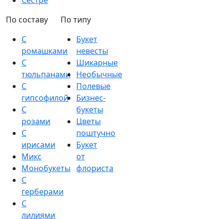
Сестре
По составу
По типу
С
Букет
ромашками
невесты
С
Шикарные
тюльпанами
Необычные
С
Полевые
гипсофилой
Бизнес-
С
букеты
розами
Цветы
С
поштучно
ирисами
Букет
Микс
от
Монобукеты
флориста
С
герберами
С
лилиями