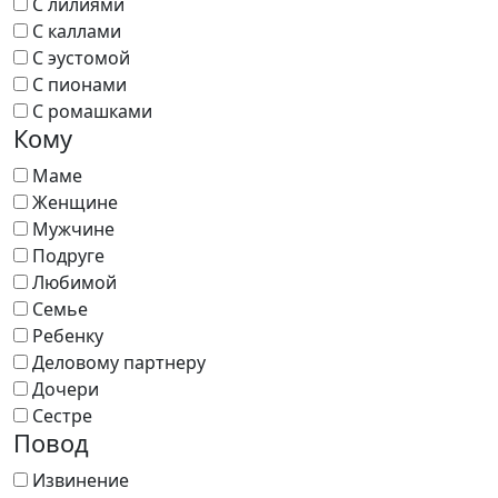
С лилиями
С каллами
С эустомой
С пионами
С ромашками
Кому
Маме
Женщине
Мужчине
Подруге
Любимой
Семье
Ребенку
Деловому партнеру
Дочери
Сестре
Повод
Извинение