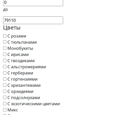
до
Цветы
С розами
С тюльпанами
Монобукеты
С ирисами
С гвоздиками
С альстромериями
С герберами
С гортензиями
С хризантемами
С орхидеями
С подсолнухами
С экзотическими цветами
Микс