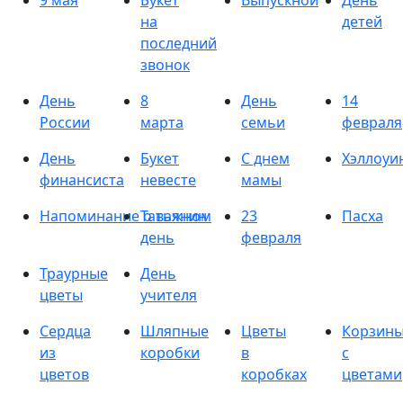
9 мая
Букет
Выпускной
День
на
детей
последний
звонок
День
8
День
14
России
марта
семьи
февраля
День
Букет
С днем
Хэллоуи
финансиста
невесте
мамы
Напоминание о важном
Татьянин
23
Пасха
день
февраля
Траурные
День
цветы
учителя
Сердца
Шляпные
Цветы
Корзин
из
коробки
в
с
цветов
коробках
цветами