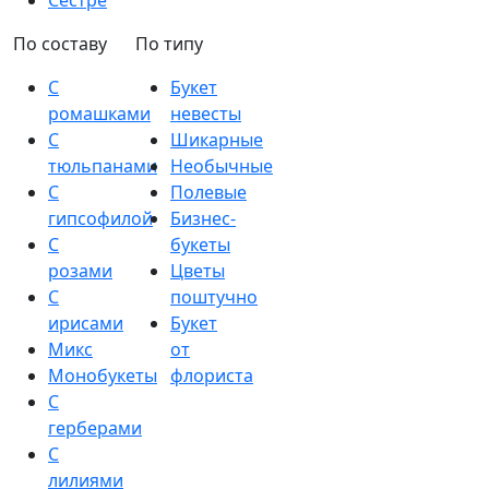
Сестре
По составу
По типу
С
Букет
ромашками
невесты
С
Шикарные
тюльпанами
Необычные
С
Полевые
гипсофилой
Бизнес-
С
букеты
розами
Цветы
С
поштучно
ирисами
Букет
Микс
от
Монобукеты
флориста
С
герберами
С
лилиями