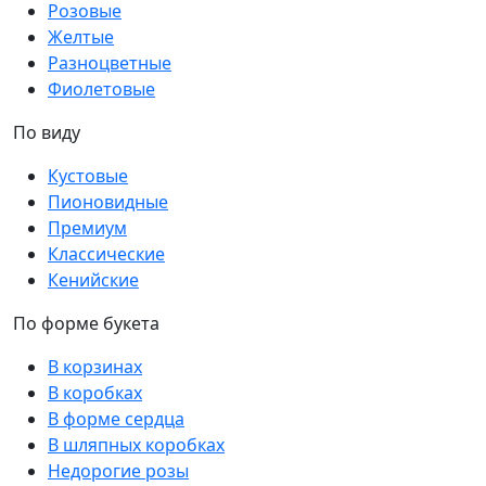
Розовые
Желтые
Разноцветные
Фиолетовые
По виду
Кустовые
Пионовидные
Премиум
Классические
Кенийские
По форме букета
В корзинах
В коробках
В форме сердца
В шляпных коробках
Недорогие розы