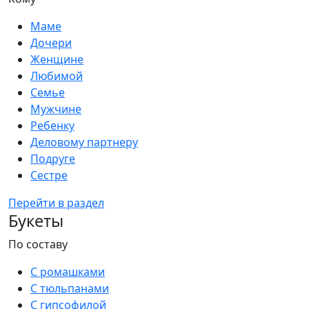
Маме
Дочери
Женщине
Любимой
Семье
Мужчине
Ребенку
Деловому партнеру
Подруге
Сестре
Перейти в раздел
Букеты
По составу
С ромашками
С тюльпанами
С гипсофилой