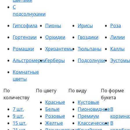
цветами
С
подсолнухами
Гипсофила
Пионы
Ирисы
Роза
Гортензии
Орхидеи
Гвоздики
Лилии
Ромашки
Хризантемы
Тюльпаны
Каллы
Альстромерии
Герберы
Подсолнухи
Эустомы
Комнатные
цветы
По
По цвету
По виду
По форме
количеству
букета
Красные
Кустовые
7 шт.
Белые
Пионовидные
В
9 шт.
Розовые
Премиум
корзина
15 шт.
Желтые
Классические
В