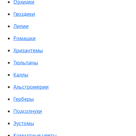
Орхидеи
Гвоздики
Лилии
Ромашки
Хризантемы
Тюльпаны
Каллы
Альстромерии
Герберы
Подсолнухи
Эустомы
Комнатные цветы