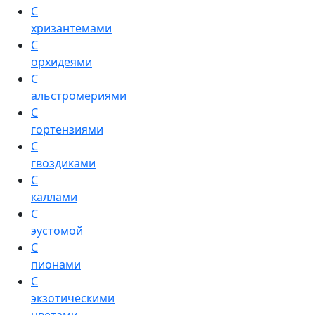
С
хризантемами
С
орхидеями
С
альстромериями
С
гортензиями
С
гвоздиками
С
каллами
С
эустомой
С
пионами
С
экзотическими