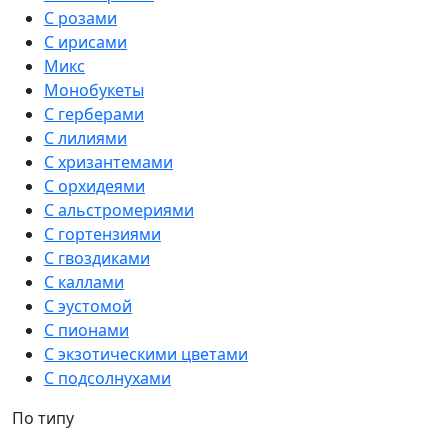
С розами
С ирисами
Микс
Монобукеты
С герберами
С лилиями
С хризантемами
С орхидеями
С альстромериями
С гортензиями
С гвоздиками
С каллами
С эустомой
С пионами
С экзотическими цветами
С подсолнухами
По типу