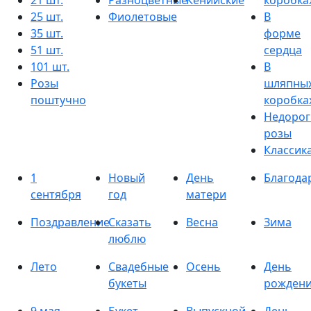
21 шт.
Разноцветные
Кенийские
коробка
25 шт.
Фиолетовые
В
35 шт.
форме
51 шт.
сердца
101 шт.
В
Розы
шляпны
поштучно
коробка
Недорог
розы
Классик
1
Новый
День
Благода
сентября
год
матери
Поздравление
Сказать
Весна
Зима
люблю
Лето
Свадебные
Осень
День
букеты
рожден