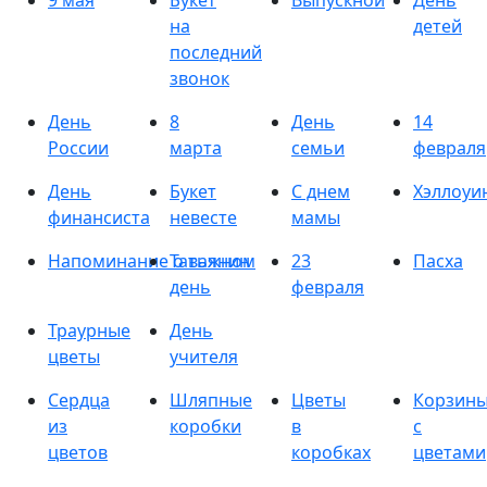
9 мая
Букет
Выпускной
День
на
детей
последний
звонок
День
8
День
14
России
марта
семьи
февраля
День
Букет
С днем
Хэллоуи
финансиста
невесте
мамы
Напоминание о важном
Татьянин
23
Пасха
день
февраля
Траурные
День
цветы
учителя
Сердца
Шляпные
Цветы
Корзин
из
коробки
в
с
цветов
коробках
цветами