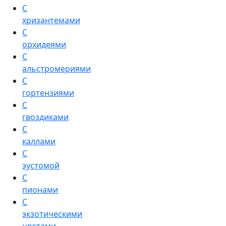
С
хризантемами
С
орхидеями
С
альстромериями
С
гортензиями
С
гвоздиками
С
каллами
С
эустомой
С
пионами
С
экзотическими