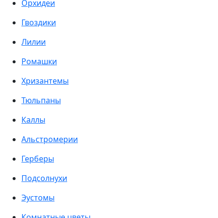
Орхидеи
Гвоздики
Лилии
Ромашки
Хризантемы
Тюльпаны
Каллы
Альстромерии
Герберы
Подсолнухи
Эустомы
Комнатные цветы