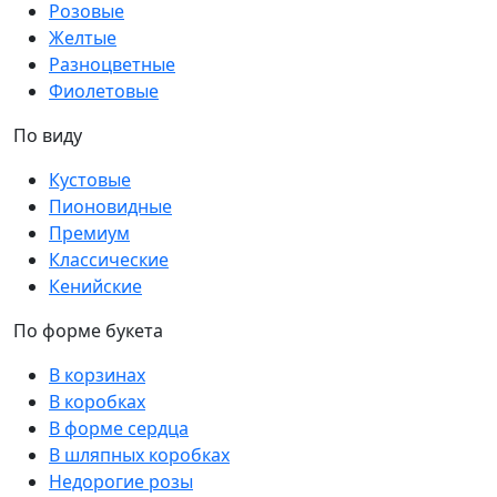
Розовые
Желтые
Разноцветные
Фиолетовые
По виду
Кустовые
Пионовидные
Премиум
Классические
Кенийские
По форме букета
В корзинах
В коробках
В форме сердца
В шляпных коробках
Недорогие розы