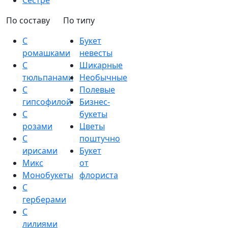
Сестре
По составу
По типу
С
Букет
ромашками
невесты
С
Шикарные
тюльпанами
Необычные
С
Полевые
гипсофилой
Бизнес-
С
букеты
розами
Цветы
С
поштучно
ирисами
Букет
Микс
от
Монобукеты
флориста
С
герберами
С
лилиями