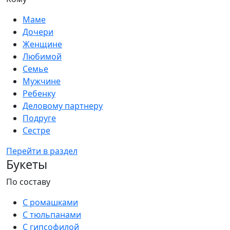
Маме
Дочери
Женщине
Любимой
Семье
Мужчине
Ребенку
Деловому партнеру
Подруге
Сестре
Перейти в раздел
Букеты
По составу
С ромашками
С тюльпанами
С гипсофилой