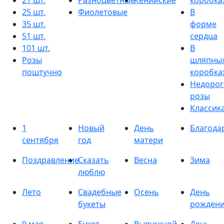
21 шт.
Разноцветные
Кенийские
коробка
25 шт.
Фиолетовые
В
35 шт.
форме
51 шт.
сердца
101 шт.
В
Розы
шляпны
поштучно
коробка
Недорог
розы
Классик
1
Новый
День
Благода
сентября
год
матери
Поздравление
Сказать
Весна
Зима
люблю
Лето
Свадебные
Осень
День
букеты
рожден