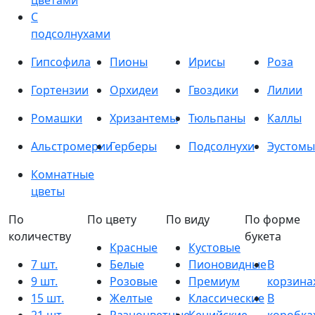
цветами
С
подсолнухами
Гипсофила
Пионы
Ирисы
Роза
Гортензии
Орхидеи
Гвоздики
Лилии
Ромашки
Хризантемы
Тюльпаны
Каллы
Альстромерии
Герберы
Подсолнухи
Эустомы
Комнатные
цветы
По
По цвету
По виду
По форме
количеству
букета
Красные
Кустовые
7 шт.
Белые
Пионовидные
В
9 шт.
Розовые
Премиум
корзина
15 шт.
Желтые
Классические
В