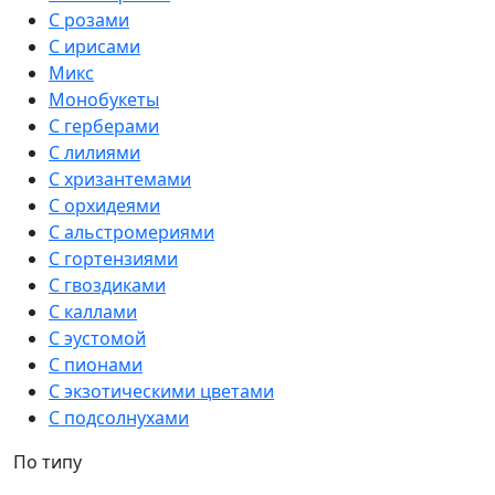
С розами
С ирисами
Микс
Монобукеты
С герберами
С лилиями
С хризантемами
С орхидеями
С альстромериями
С гортензиями
С гвоздиками
С каллами
С эустомой
С пионами
С экзотическими цветами
С подсолнухами
По типу