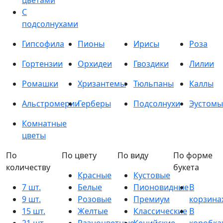
цветами
С
подсолнухами
Гипсофила
Пионы
Ирисы
Роза
Гортензии
Орхидеи
Гвоздики
Лилии
Ромашки
Хризантемы
Тюльпаны
Каллы
Альстромерии
Герберы
Подсолнухи
Эустомы
Комнатные
цветы
По
По цвету
По виду
По форме
количеству
букета
Красные
Кустовые
7 шт.
Белые
Пионовидные
В
9 шт.
Розовые
Премиум
корзина
15 шт.
Желтые
Классические
В