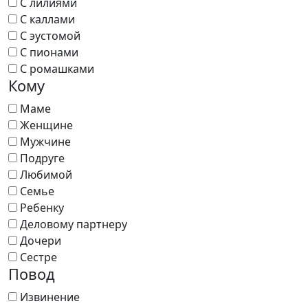
С лилиями
С каллами
С эустомой
С пионами
С ромашками
Кому
Маме
Женщине
Мужчине
Подруге
Любимой
Семье
Ребенку
Деловому партнеру
Дочери
Сестре
Повод
Извинение