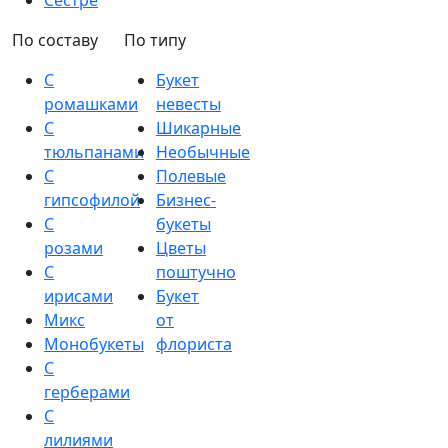
Сестре
По составу
По типу
С
Букет
ромашками
невесты
С
Шикарные
тюльпанами
Необычные
С
Полевые
гипсофилой
Бизнес-
С
букеты
розами
Цветы
С
поштучно
ирисами
Букет
Микс
от
Монобукеты
флориста
С
герберами
С
лилиями