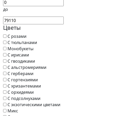
до
Цветы
С розами
С тюльпанами
Монобукеты
С ирисами
С гвоздиками
С альстромериями
С герберами
С гортензиями
С хризантемами
С орхидеями
С подсолнухами
С экзотическими цветами
Микс