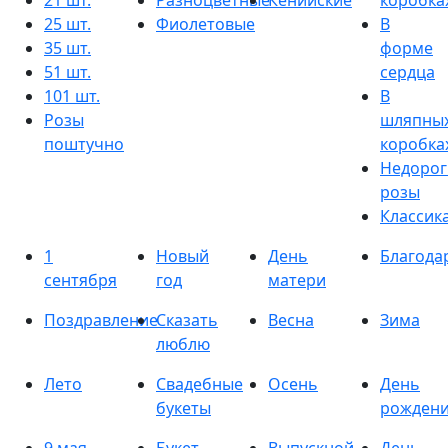
21 шт.
Разноцветные
Кенийские
коробка
25 шт.
Фиолетовые
В
35 шт.
форме
51 шт.
сердца
101 шт.
В
Розы
шляпны
поштучно
коробка
Недорог
розы
Классик
1
Новый
День
Благода
сентября
год
матери
Поздравление
Сказать
Весна
Зима
люблю
Лето
Свадебные
Осень
День
букеты
рожден