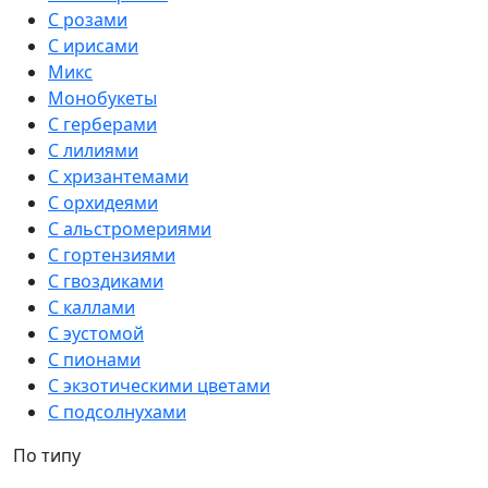
С розами
С ирисами
Микс
Монобукеты
С герберами
С лилиями
С хризантемами
С орхидеями
С альстромериями
С гортензиями
С гвоздиками
С каллами
С эустомой
С пионами
С экзотическими цветами
С подсолнухами
По типу