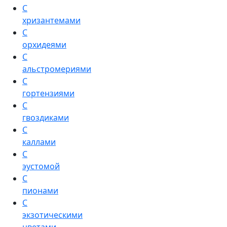
С
хризантемами
С
орхидеями
С
альстромериями
С
гортензиями
С
гвоздиками
С
каллами
С
эустомой
С
пионами
С
экзотическими