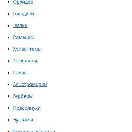
Орхидеи
Гвоздики
Лилии
Ромашки
Хризантемы
Тюльпаны
Каллы
Альстромерии
Герберы
Подсолнухи
Эустомы
Комнатные цветы