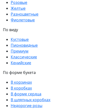
Розовые
Желтые
Разноцветные
Фиолетовые
По виду
Кустовые
Пионовидные
Премиум
Классические
Кенийские
По форме букета
В корзинах
В коробках
В форме сердца
В шляпных коробках
Недорогие розы