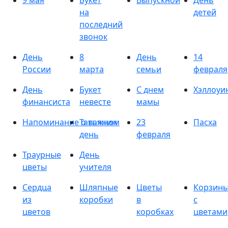
9 мая
Букет
Выпускной
День
на
детей
последний
звонок
День
8
День
14
России
марта
семьи
февраля
День
Букет
С днем
Хэллоуи
финансиста
невесте
мамы
Напоминание о важном
Татьянин
23
Пасха
день
февраля
Траурные
День
цветы
учителя
Сердца
Шляпные
Цветы
Корзин
из
коробки
в
с
цветов
коробках
цветами