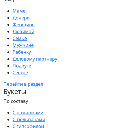
Маме
Дочери
Женщине
Любимой
Семье
Мужчине
Ребенку
Деловому партнеру
Подруге
Сестре
Перейти в раздел
Букеты
По составу
С ромашками
С тюльпанами
С гипсофилой