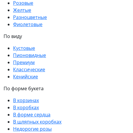
Розовые
Желтые
Разноцветные
Фиолетовые
По виду
Кустовые
Пионовидные
Премиум
Классические
Кенийские
По форме букета
В корзинах
В коробках
В форме сердца
В шляпных коробках
Недорогие розы