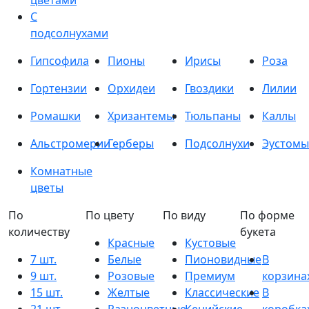
цветами
С
подсолнухами
Гипсофила
Пионы
Ирисы
Роза
Гортензии
Орхидеи
Гвоздики
Лилии
Ромашки
Хризантемы
Тюльпаны
Каллы
Альстромерии
Герберы
Подсолнухи
Эустомы
Комнатные
цветы
По
По цвету
По виду
По форме
количеству
букета
Красные
Кустовые
7 шт.
Белые
Пионовидные
В
9 шт.
Розовые
Премиум
корзина
15 шт.
Желтые
Классические
В