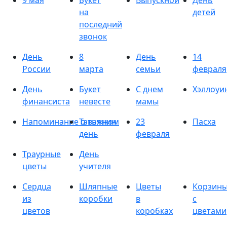
9 мая
Букет
Выпускной
День
на
детей
последний
звонок
День
8
День
14
России
марта
семьи
февраля
День
Букет
С днем
Хэллоуи
финансиста
невесте
мамы
Напоминание о важном
Татьянин
23
Пасха
день
февраля
Траурные
День
цветы
учителя
Сердца
Шляпные
Цветы
Корзин
из
коробки
в
с
цветов
коробках
цветами