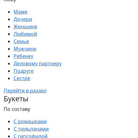
Маме
Дочери
Женщине
Любимой
Семье
Мужчине
Ребенку
Деловому партнеру
Подруге
Сестре
Перейти в раздел
Букеты
По составу
С ромашками
С тюльпанами
С гипсофилой