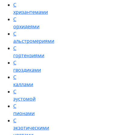
С
хризантемами
С
орхидеями
С
альстромериями
С
гортензиями
С
гвоздиками
С
каллами
С
эустомой
С
пионами
С
экзотическими