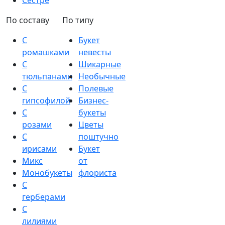
Сестре
По составу
По типу
С
Букет
ромашками
невесты
С
Шикарные
тюльпанами
Необычные
С
Полевые
гипсофилой
Бизнес-
С
букеты
розами
Цветы
С
поштучно
ирисами
Букет
Микс
от
Монобукеты
флориста
С
герберами
С
лилиями