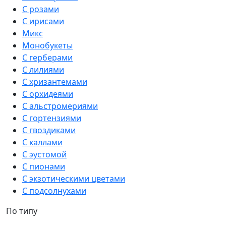
С розами
С ирисами
Микс
Монобукеты
С герберами
С лилиями
С хризантемами
С орхидеями
С альстромериями
С гортензиями
С гвоздиками
С каллами
С эустомой
С пионами
С экзотическими цветами
С подсолнухами
По типу