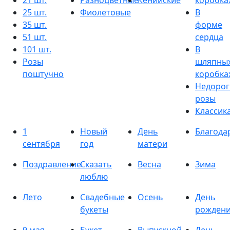
21 шт.
Разноцветные
Кенийские
коробка
25 шт.
Фиолетовые
В
35 шт.
форме
51 шт.
сердца
101 шт.
В
Розы
шляпны
поштучно
коробка
Недорог
розы
Классик
1
Новый
День
Благода
сентября
год
матери
Поздравление
Сказать
Весна
Зима
люблю
Лето
Свадебные
Осень
День
букеты
рожден