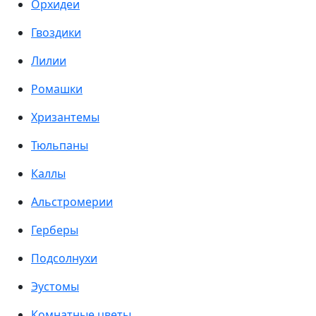
Орхидеи
Гвоздики
Лилии
Ромашки
Хризантемы
Тюльпаны
Каллы
Альстромерии
Герберы
Подсолнухи
Эустомы
Комнатные цветы