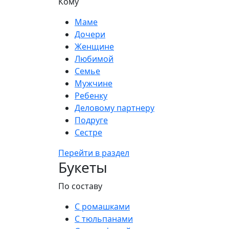
Кому
Маме
Дочери
Женщине
Любимой
Семье
Мужчине
Ребенку
Деловому партнеру
Подруге
Сестре
Перейти в раздел
Букеты
По составу
С ромашками
С тюльпанами