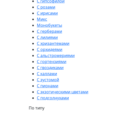
С гипсофилой
С розами
С ирисами
Микс
Монобукеты
С герберами
С лилиями
С хризантемами
С орхидеями
С альстромериями
С гортензиями
С гвоздиками
С каллами
С эустомой
С пионами
С экзотическими цветами
С подсолнухами
По типу