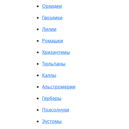
Орхидеи
Гвоздики
Лилии
Ромашки
Хризантемы
Тюльпаны
Каллы
Альстромерии
Герберы
Подсолнухи
Эустомы