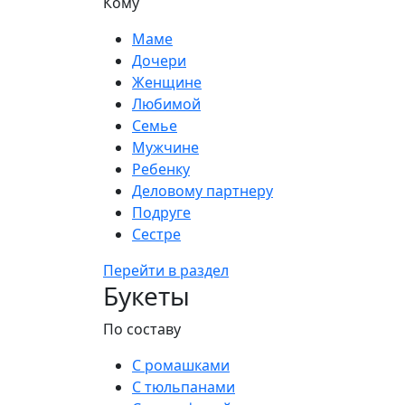
Кому
Маме
Дочери
Женщине
Любимой
Семье
Мужчине
Ребенку
Деловому партнеру
Подруге
Сестре
Перейти в раздел
Букеты
По составу
С ромашками
С тюльпанами