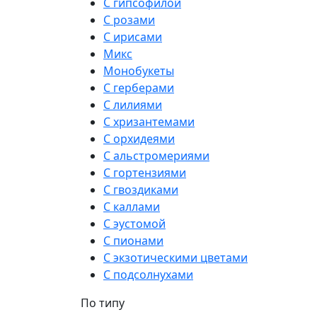
С гипсофилой
С розами
С ирисами
Микс
Монобукеты
С герберами
С лилиями
С хризантемами
С орхидеями
С альстромериями
С гортензиями
С гвоздиками
С каллами
С эустомой
С пионами
С экзотическими цветами
С подсолнухами
По типу