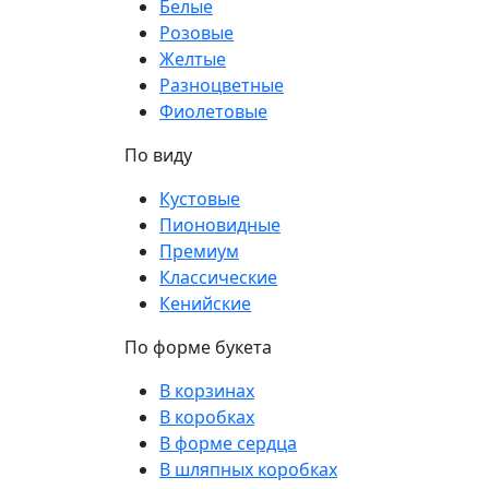
Белые
Розовые
Желтые
Разноцветные
Фиолетовые
По виду
Кустовые
Пионовидные
Премиум
Классические
Кенийские
По форме букета
В корзинах
В коробках
В форме сердца
В шляпных коробках