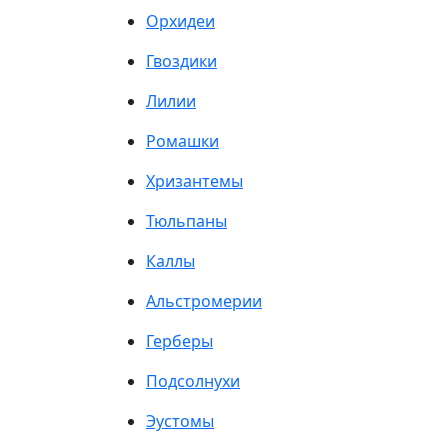
Орхидеи
Гвоздики
Лилии
Ромашки
Хризантемы
Тюльпаны
Каллы
Альстромерии
Герберы
Подсолнухи
Эустомы