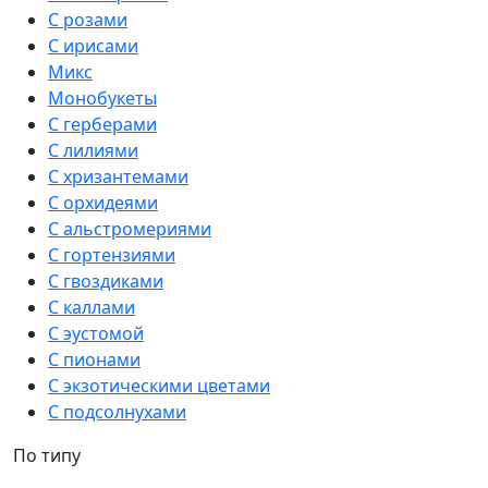
С розами
С ирисами
Микс
Монобукеты
С герберами
С лилиями
С хризантемами
С орхидеями
С альстромериями
С гортензиями
С гвоздиками
С каллами
С эустомой
С пионами
С экзотическими цветами
С подсолнухами
По типу