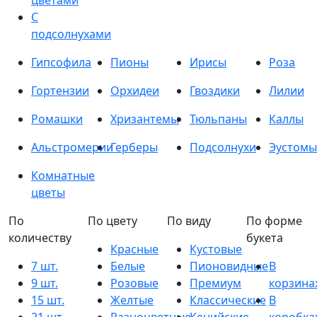
цветами
С
подсолнухами
Гипсофила
Пионы
Ирисы
Роза
Гортензии
Орхидеи
Гвоздики
Лилии
Ромашки
Хризантемы
Тюльпаны
Каллы
Альстромерии
Герберы
Подсолнухи
Эустомы
Комнатные
цветы
По
По цвету
По виду
По форме
количеству
букета
Красные
Кустовые
7 шт.
Белые
Пионовидные
В
9 шт.
Розовые
Премиум
корзина
15 шт.
Желтые
Классические
В