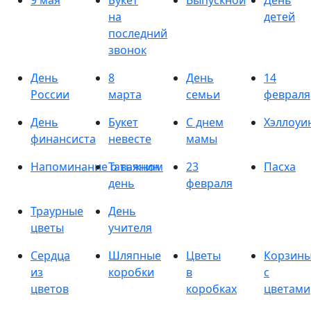
9 мая
Букет
Выпускной
День
на
детей
последний
звонок
День
8
День
14
России
марта
семьи
февраля
День
Букет
С днем
Хэллоуи
финансиста
невесте
мамы
Напоминание о важном
Татьянин
23
Пасха
день
февраля
Траурные
День
цветы
учителя
Сердца
Шляпные
Цветы
Корзин
из
коробки
в
с
цветов
коробках
цветами