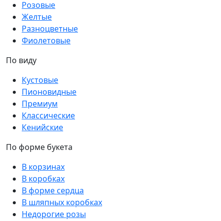
Розовые
Желтые
Разноцветные
Фиолетовые
По виду
Кустовые
Пионовидные
Премиум
Классические
Кенийские
По форме букета
В корзинах
В коробках
В форме сердца
В шляпных коробках
Недорогие розы