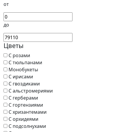
от
до
Цветы
С розами
С тюльпанами
Монобукеты
С ирисами
С гвоздиками
С альстромериями
С герберами
С гортензиями
С хризантемами
С орхидеями
С подсолнухами