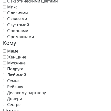
С экзотическими цветами
Микс
С лилиями
С каллами
С эустомой
С пионами
С ромашками
Кому
Маме
Женщине
Мужчине
Подруге
Любимой
Семье
Ребенку
Деловому партнеру
Дочери
Сестре
Повод