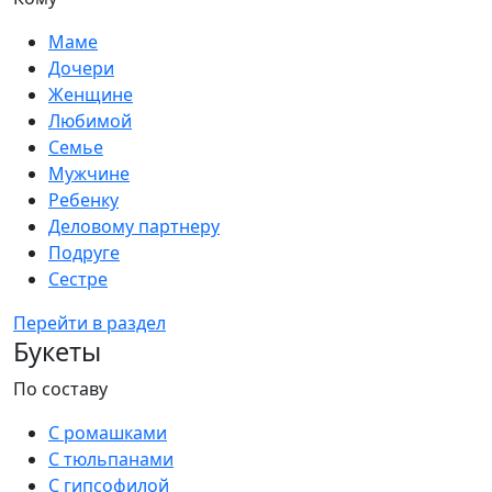
Маме
Дочери
Женщине
Любимой
Семье
Мужчине
Ребенку
Деловому партнеру
Подруге
Сестре
Перейти в раздел
Букеты
По составу
С ромашками
С тюльпанами
С гипсофилой