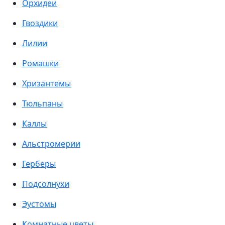
Орхидеи
Гвоздики
Лилии
Ромашки
Хризантемы
Тюльпаны
Каллы
Альстромерии
Герберы
Подсолнухи
Эустомы
Комнатные цветы