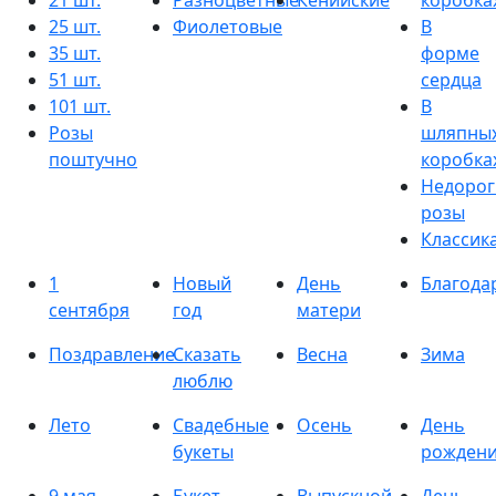
21 шт.
Разноцветные
Кенийские
коробка
25 шт.
Фиолетовые
В
35 шт.
форме
51 шт.
сердца
101 шт.
В
Розы
шляпны
поштучно
коробка
Недорог
розы
Классик
1
Новый
День
Благода
сентября
год
матери
Поздравление
Сказать
Весна
Зима
люблю
Лето
Свадебные
Осень
День
букеты
рожден