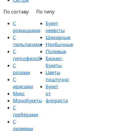
Сестре
По составу
По типу
С
Букет
ромашками
невесты
С
Шикарные
тюльпанами
Необычные
С
Полевые
гипсофилой
Бизнес-
С
букеты
розами
Цветы
С
поштучно
ирисами
Букет
Микс
от
Монобукеты
флориста
С
герберами
С
лилиями