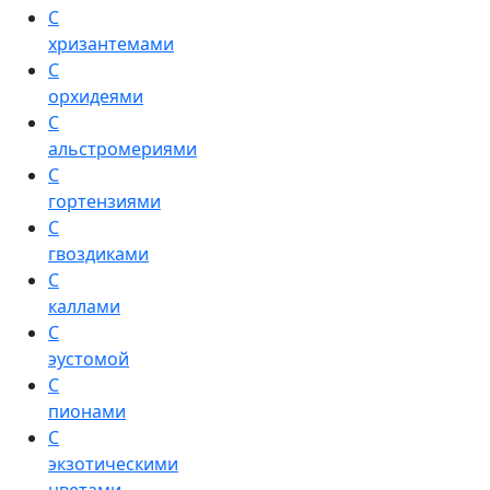
С
хризантемами
С
орхидеями
С
альстромериями
С
гортензиями
С
гвоздиками
С
каллами
С
эустомой
С
пионами
С
экзотическими