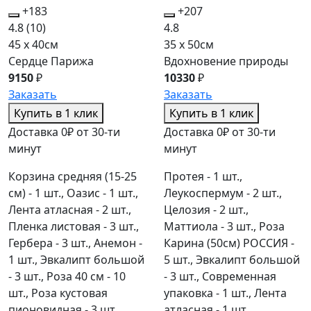
+183
+207
4.8
(10)
4.8
45 x 40см
35 x 50см
Сердце Парижа
Вдохновение природы
9150
₽
10330
₽
Заказать
Заказать
Купить в 1 клик
Купить в 1 клик
Доставка 0₽ от 30-ти
Доставка 0₽ от 30-ти
минут
минут
Корзина средняя (15-25
Протея - 1 шт.,
см) - 1 шт., Оазис - 1 шт.,
Леукоспермум - 2 шт.,
Лента атласная - 2 шт.,
Целозия - 2 шт.,
Пленка листовая - 3 шт.,
Маттиола - 3 шт., Роза
Гербера - 3 шт., Анемон -
Карина (50см) РОССИЯ -
1 шт., Эвкалипт большой
5 шт., Эвкалипт большой
- 3 шт., Роза 40 см - 10
- 3 шт., Современная
шт., Роза кустовая
упаковка - 1 шт., Лента
пионовидная - 3 шт.,
атласная - 1 шт.