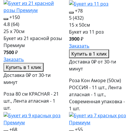
+78
+150
5
(432)
4.8
(64)
15 x 50см
25 x 70см
Букет из 11 роз
Букет из 21 красной розы
3900
₽
Премиум
Заказать
7500
₽
Купить в 1 клик
Заказать
Доставка 0₽ от 30-ти
Купить в 1 клик
минут
Доставка 0₽ от 30-ти
Роза Кон Аморе (50см)
минут
РОССИЯ - 11 шт., Лента
Роза 80 см КРАСНАЯ - 21
атласная - 1 шт.,
шт., Лента атласная - 1
Современная упаковка -
шт.
1 шт.
+68
+55