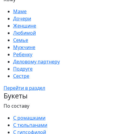
Маме
Дочери
Женщине
Любимой
Семье
Мужчине
Ребенку
Деловому партнеру
Подруге
Сестре
Перейти в раздел
Букеты
По составу
С ромашками
С тюльпанами
С гипсофилой