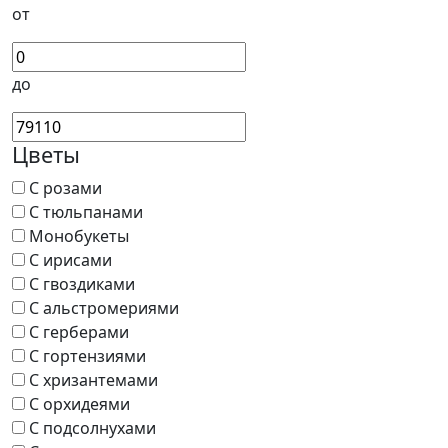
от
до
Цветы
С розами
С тюльпанами
Монобукеты
С ирисами
С гвоздиками
С альстромериями
С герберами
С гортензиями
С хризантемами
С орхидеями
С подсолнухами