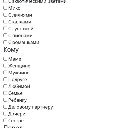
С экзотическими цветами
Микс
С лилиями
С каллами
С эустомой
С пионами
С ромашками
Кому
Маме
Женщине
Мужчине
Подруге
Любимой
Семье
Ребенку
Деловому партнеру
Дочери
Сестре
Повод