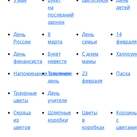
9 мая
Букет
Выпускной
День
на
детей
последний
звонок
День
8
День
14
России
марта
семьи
февраля
День
Букет
С днем
Хэллоуи
финансиста
невесте
мамы
Напоминание о важном
Татьянин
23
Пасха
день
февраля
Траурные
День
цветы
учителя
Сердца
Шляпные
Цветы
Корзин
из
коробки
в
с
цветов
коробках
цветами