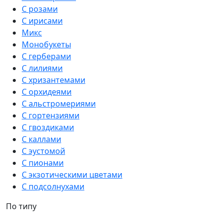
С розами
С ирисами
Микс
Монобукеты
С герберами
С лилиями
С хризантемами
С орхидеями
С альстромериями
С гортензиями
С гвоздиками
С каллами
С эустомой
С пионами
С экзотическими цветами
С подсолнухами
По типу