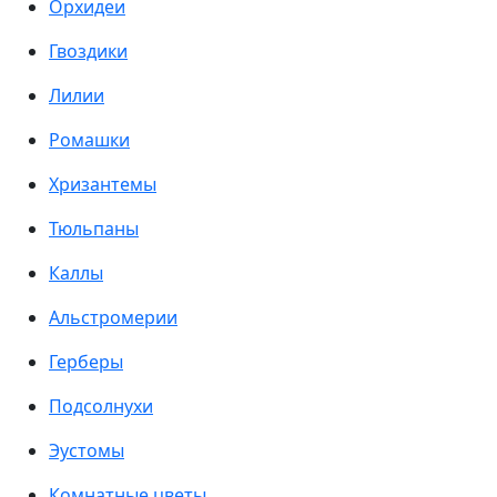
Орхидеи
Гвоздики
Лилии
Ромашки
Хризантемы
Тюльпаны
Каллы
Альстромерии
Герберы
Подсолнухи
Эустомы
Комнатные цветы