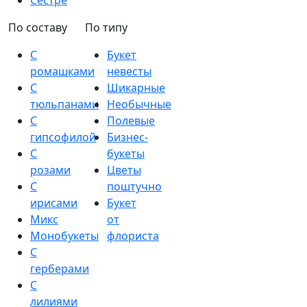
Сестре
По составу
По типу
С
Букет
ромашками
невесты
С
Шикарные
тюльпанами
Необычные
С
Полевые
гипсофилой
Бизнес-
С
букеты
розами
Цветы
С
поштучно
ирисами
Букет
Микс
от
Монобукеты
флориста
С
герберами
С
лилиями