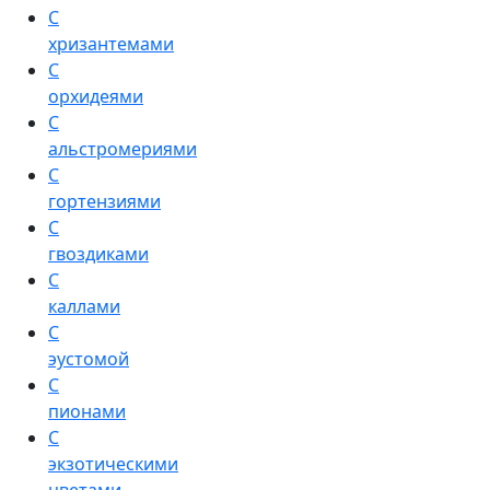
С
хризантемами
С
орхидеями
С
альстромериями
С
гортензиями
С
гвоздиками
С
каллами
С
эустомой
С
пионами
С
экзотическими