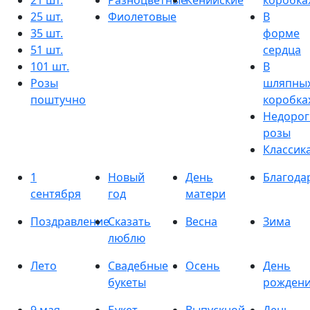
21 шт.
Разноцветные
Кенийские
коробка
25 шт.
Фиолетовые
В
35 шт.
форме
51 шт.
сердца
101 шт.
В
Розы
шляпны
поштучно
коробка
Недорог
розы
Классик
1
Новый
День
Благода
сентября
год
матери
Поздравление
Сказать
Весна
Зима
люблю
Лето
Свадебные
Осень
День
букеты
рожден