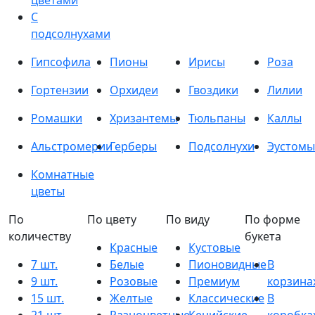
цветами
С
подсолнухами
Гипсофила
Пионы
Ирисы
Роза
Гортензии
Орхидеи
Гвоздики
Лилии
Ромашки
Хризантемы
Тюльпаны
Каллы
Альстромерии
Герберы
Подсолнухи
Эустомы
Комнатные
цветы
По
По цвету
По виду
По форме
количеству
букета
Красные
Кустовые
7 шт.
Белые
Пионовидные
В
9 шт.
Розовые
Премиум
корзина
15 шт.
Желтые
Классические
В