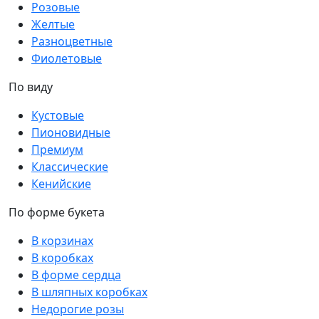
Розовые
Желтые
Разноцветные
Фиолетовые
По виду
Кустовые
Пионовидные
Премиум
Классические
Кенийские
По форме букета
В корзинах
В коробках
В форме сердца
В шляпных коробках
Недорогие розы