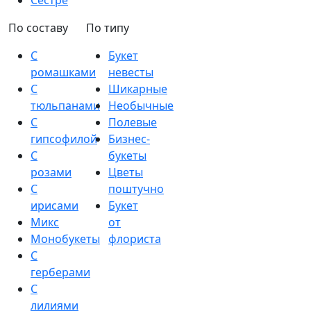
Сестре
По составу
По типу
С
Букет
ромашками
невесты
С
Шикарные
тюльпанами
Необычные
С
Полевые
гипсофилой
Бизнес-
С
букеты
розами
Цветы
С
поштучно
ирисами
Букет
Микс
от
Монобукеты
флориста
С
герберами
С
лилиями