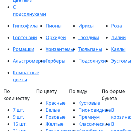
цветами
С
подсолнухами
Гипсофила
Пионы
Ирисы
Роза
Гортензии
Орхидеи
Гвоздики
Лилии
Ромашки
Хризантемы
Тюльпаны
Каллы
Альстромерии
Герберы
Подсолнухи
Эустомы
Комнатные
цветы
По
По цвету
По виду
По форме
количеству
букета
Красные
Кустовые
7 шт.
Белые
Пионовидные
В
9 шт.
Розовые
Премиум
корзина
15 шт.
Желтые
Классические
В