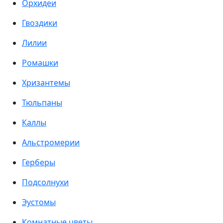
Орхидеи
Гвоздики
Лилии
Ромашки
Хризантемы
Тюльпаны
Каллы
Альстромерии
Герберы
Подсолнухи
Эустомы
Комнатные цветы