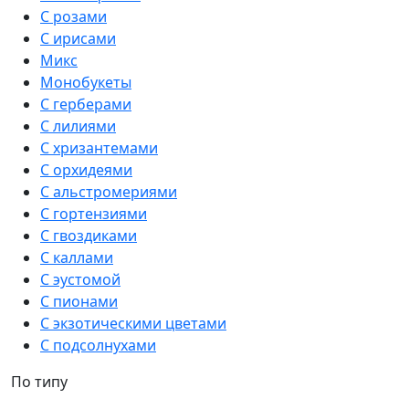
С розами
С ирисами
Микс
Монобукеты
С герберами
С лилиями
С хризантемами
С орхидеями
С альстромериями
С гортензиями
С гвоздиками
С каллами
С эустомой
С пионами
С экзотическими цветами
С подсолнухами
По типу