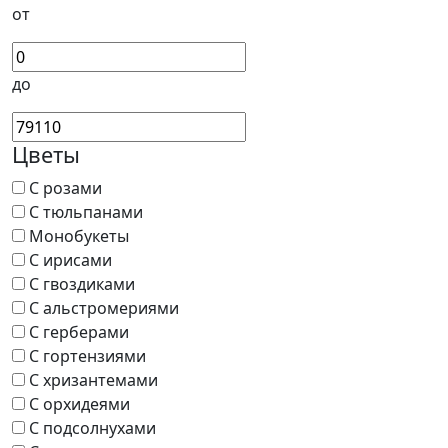
от
до
Цветы
С розами
С тюльпанами
Монобукеты
С ирисами
С гвоздиками
С альстромериями
С герберами
С гортензиями
С хризантемами
С орхидеями
С подсолнухами