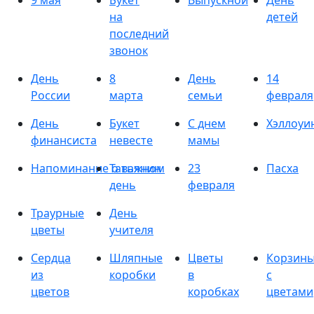
9 мая
Букет
Выпускной
День
на
детей
последний
звонок
День
8
День
14
России
марта
семьи
февраля
День
Букет
С днем
Хэллоуи
финансиста
невесте
мамы
Напоминание о важном
Татьянин
23
Пасха
день
февраля
Траурные
День
цветы
учителя
Сердца
Шляпные
Цветы
Корзин
из
коробки
в
с
цветов
коробках
цветами