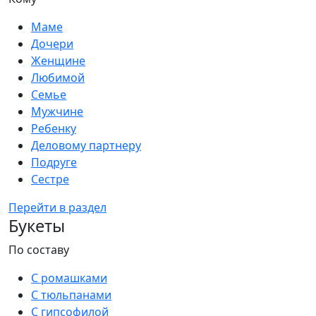
Маме
Дочери
Женщине
Любимой
Семье
Мужчине
Ребенку
Деловому партнеру
Подруге
Сестре
Перейти в раздел
Букеты
По составу
С ромашками
С тюльпанами
С гипсофилой