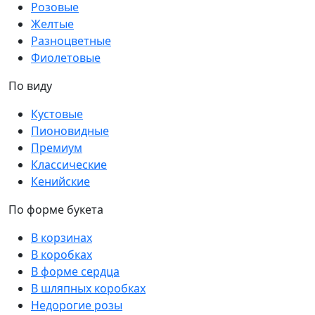
Розовые
Желтые
Разноцветные
Фиолетовые
По виду
Кустовые
Пионовидные
Премиум
Классические
Кенийские
По форме букета
В корзинах
В коробках
В форме сердца
В шляпных коробках
Недорогие розы