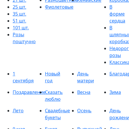
21 шт.
Разноцветные
Кенийские
коробка
25 шт.
Фиолетовые
В
35 шт.
форме
51 шт.
сердца
101 шт.
В
Розы
шляпны
поштучно
коробка
Недорог
розы
Классик
1
Новый
День
Благода
сентября
год
матери
Поздравление
Сказать
Весна
Зима
люблю
Лето
Свадебные
Осень
День
букеты
рожден