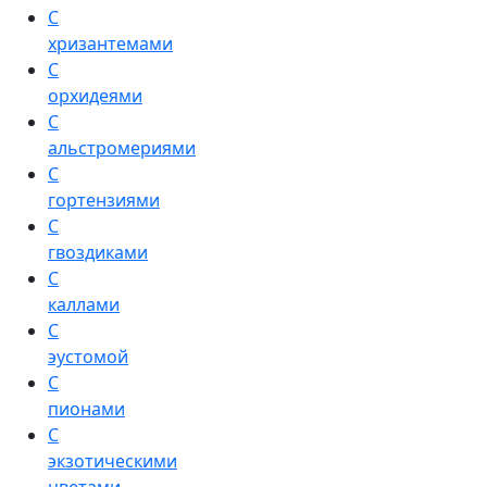
С
хризантемами
С
орхидеями
С
альстромериями
С
гортензиями
С
гвоздиками
С
каллами
С
эустомой
С
пионами
С
экзотическими