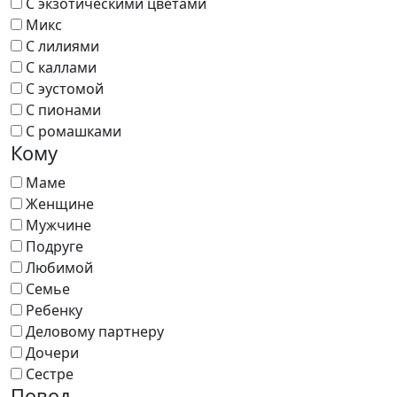
С экзотическими цветами
Микс
С лилиями
С каллами
С эустомой
С пионами
С ромашками
Кому
Маме
Женщине
Мужчине
Подруге
Любимой
Семье
Ребенку
Деловому партнеру
Дочери
Сестре
Повод