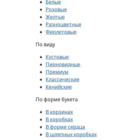
Белые
Розовые
Желтые
Разноцветные
Фиолетовые
По виду
Кустовые
Пионовидные
Премиум
Классические
Кенийские
По форме букета
В корзинах
В коробках
В форме сердца
В шляпных коробках