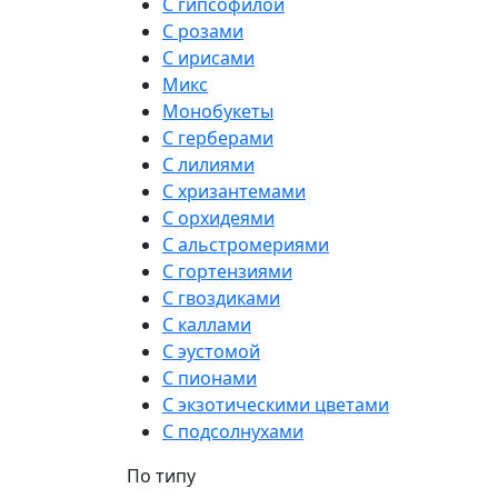
С гипсофилой
С розами
С ирисами
Микс
Монобукеты
С герберами
С лилиями
С хризантемами
С орхидеями
С альстромериями
С гортензиями
С гвоздиками
С каллами
С эустомой
С пионами
С экзотическими цветами
С подсолнухами
По типу