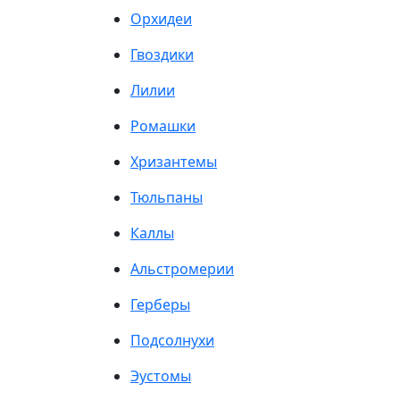
Орхидеи
Гвоздики
Лилии
Ромашки
Хризантемы
Тюльпаны
Каллы
Альстромерии
Герберы
Подсолнухи
Эустомы