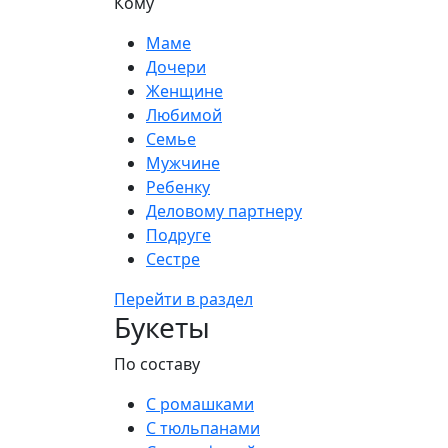
Кому
Маме
Дочери
Женщине
Любимой
Семье
Мужчине
Ребенку
Деловому партнеру
Подруге
Сестре
Перейти в раздел
Букеты
По составу
С ромашками
С тюльпанами