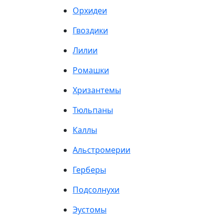
Орхидеи
Гвоздики
Лилии
Ромашки
Хризантемы
Тюльпаны
Каллы
Альстромерии
Герберы
Подсолнухи
Эустомы