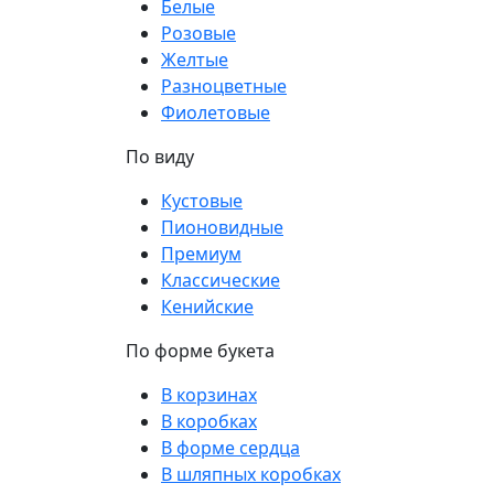
Белые
Розовые
Желтые
Разноцветные
Фиолетовые
По виду
Кустовые
Пионовидные
Премиум
Классические
Кенийские
По форме букета
В корзинах
В коробках
В форме сердца
В шляпных коробках