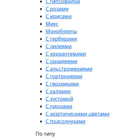
С гипсофилой
С розами
С ирисами
Микс
Монобукеты
С герберами
С лилиями
С хризантемами
С орхидеями
С альстромериями
С гортензиями
С гвоздиками
С каллами
С эустомой
С пионами
С экзотическими цветами
С подсолнухами
По типу