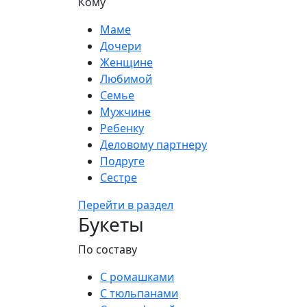
Кому
Маме
Дочери
Женщине
Любимой
Семье
Мужчине
Ребенку
Деловому партнеру
Подруге
Сестре
Перейти в раздел
Букеты
По составу
С ромашками
С тюльпанами