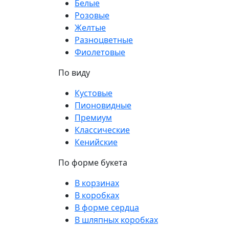
Белые
Розовые
Желтые
Разноцветные
Фиолетовые
По виду
Кустовые
Пионовидные
Премиум
Классические
Кенийские
По форме букета
В корзинах
В коробках
В форме сердца
В шляпных коробках