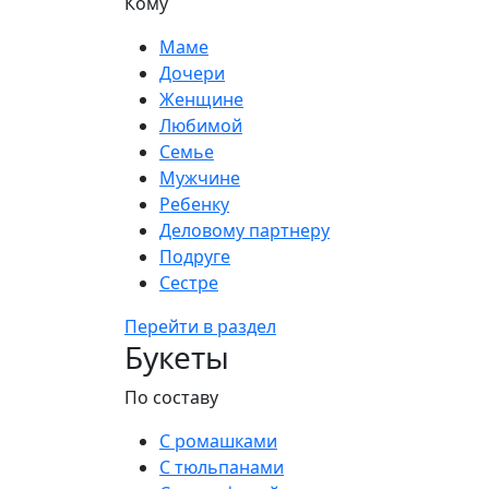
Кому
Маме
Дочери
Женщине
Любимой
Семье
Мужчине
Ребенку
Деловому партнеру
Подруге
Сестре
Перейти в раздел
Букеты
По составу
С ромашками
С тюльпанами