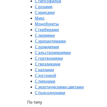
С гипсофилой
С розами
С ирисами
Микс
Монобукеты
С герберами
С лилиями
С хризантемами
С орхидеями
С альстромериями
С гортензиями
С гвоздиками
С каллами
С эустомой
С пионами
С экзотическими цветами
С подсолнухами
По типу