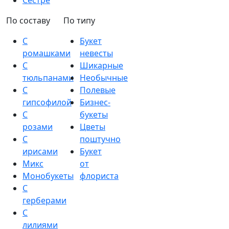
Сестре
По составу
По типу
С
Букет
ромашками
невесты
С
Шикарные
тюльпанами
Необычные
С
Полевые
гипсофилой
Бизнес-
С
букеты
розами
Цветы
С
поштучно
ирисами
Букет
Микс
от
Монобукеты
флориста
С
герберами
С
лилиями