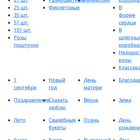
21 шт.
Разноцветные
Кенийские
коробка
25 шт.
Фиолетовые
В
35 шт.
форме
51 шт.
сердца
101 шт.
В
Розы
шляпны
поштучно
коробка
Недорог
розы
Классик
1
Новый
День
Благода
сентября
год
матери
Поздравление
Сказать
Весна
Зима
люблю
Лето
Свадебные
Осень
День
букеты
рожден