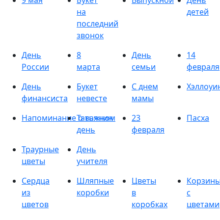
9 мая
Букет
Выпускной
День
на
детей
последний
звонок
День
8
День
14
России
марта
семьи
февраля
День
Букет
С днем
Хэллоуи
финансиста
невесте
мамы
Напоминание о важном
Татьянин
23
Пасха
день
февраля
Траурные
День
цветы
учителя
Сердца
Шляпные
Цветы
Корзин
из
коробки
в
с
цветов
коробках
цветами