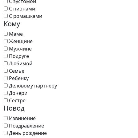
С эустомой
С пионами
С ромашками
Кому
Маме
Женщине
Мужчине
Подруге
Любимой
Семье
Ребенку
Деловому партнеру
Дочери
Сестре
Повод
Извинение
Поздравление
День рождение