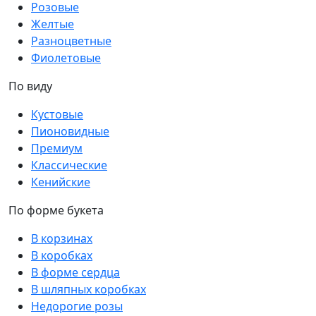
Розовые
Желтые
Разноцветные
Фиолетовые
По виду
Кустовые
Пионовидные
Премиум
Классические
Кенийские
По форме букета
В корзинах
В коробках
В форме сердца
В шляпных коробках
Недорогие розы