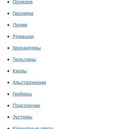
Орхидеи
Гвоздики
Лилии
Ромашки
Хризантемы
Тюльпаны
Каллы
Альстромерии
Герберы
Подсолнухи
Эустомы
Комнатные цветы