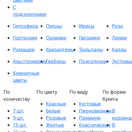
цветами
С
подсолнухами
Гипсофила
Пионы
Ирисы
Роза
Гортензии
Орхидеи
Гвоздики
Лилии
Ромашки
Хризантемы
Тюльпаны
Каллы
Альстромерии
Герберы
Подсолнухи
Эустомы
Комнатные
цветы
По
По цвету
По виду
По форме
количеству
букета
Красные
Кустовые
7 шт.
Белые
Пионовидные
В
9 шт.
Розовые
Премиум
корзина
15 шт.
Желтые
Классические
В