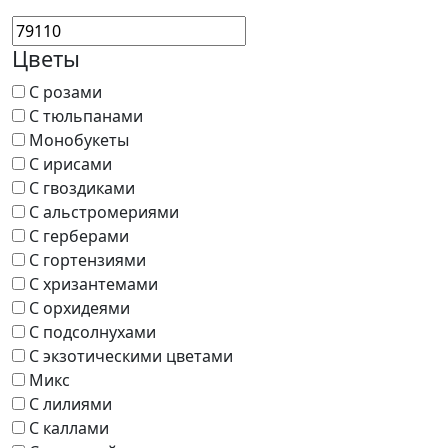
Цветы
С розами
С тюльпанами
Монобукеты
С ирисами
С гвоздиками
С альстромериями
С герберами
С гортензиями
С хризантемами
С орхидеями
С подсолнухами
С экзотическими цветами
Микс
С лилиями
С каллами