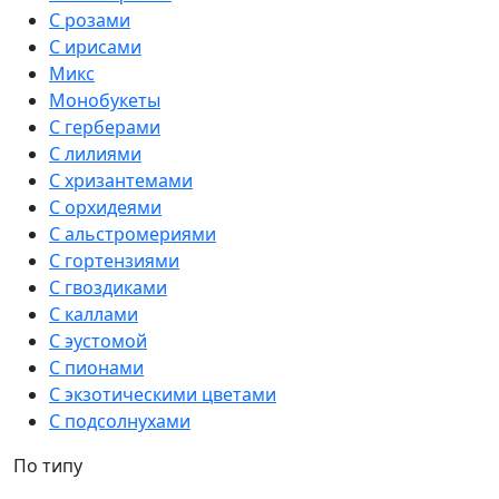
С розами
С ирисами
Микс
Монобукеты
С герберами
С лилиями
С хризантемами
С орхидеями
С альстромериями
С гортензиями
С гвоздиками
С каллами
С эустомой
С пионами
С экзотическими цветами
С подсолнухами
По типу