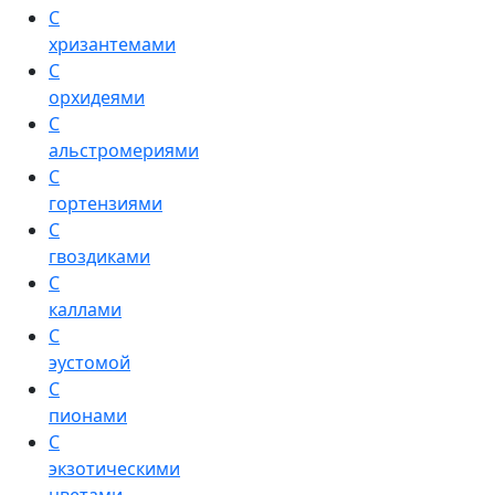
С
хризантемами
С
орхидеями
С
альстромериями
С
гортензиями
С
гвоздиками
С
каллами
С
эустомой
С
пионами
С
экзотическими