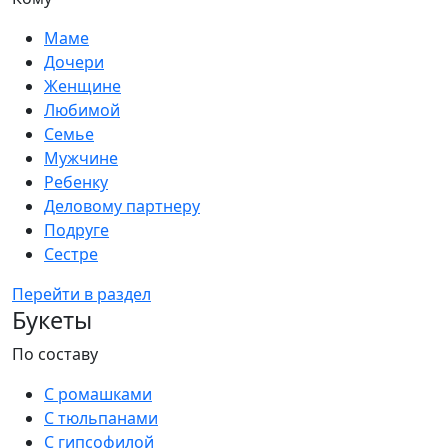
Маме
Дочери
Женщине
Любимой
Семье
Мужчине
Ребенку
Деловому партнеру
Подруге
Сестре
Перейти в раздел
Букеты
По составу
С ромашками
С тюльпанами
С гипсофилой