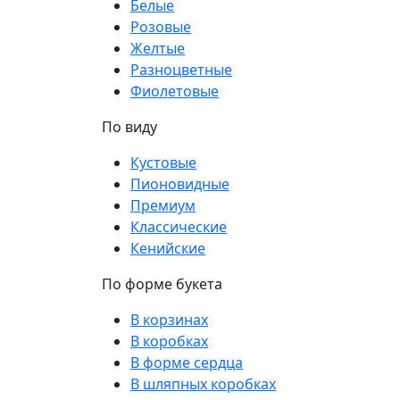
Белые
Розовые
Желтые
Разноцветные
Фиолетовые
По виду
Кустовые
Пионовидные
Премиум
Классические
Кенийские
По форме букета
В корзинах
В коробках
В форме сердца
В шляпных коробках