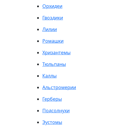
Орхидеи
Гвоздики
Лилии
Ромашки
Хризантемы
Тюльпаны
Каллы
Альстромерии
Герберы
Подсолнухи
Эустомы