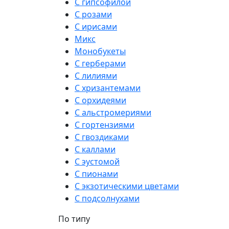
С гипсофилой
С розами
С ирисами
Микс
Монобукеты
С герберами
С лилиями
С хризантемами
С орхидеями
С альстромериями
С гортензиями
С гвоздиками
С каллами
С эустомой
С пионами
С экзотическими цветами
С подсолнухами
По типу