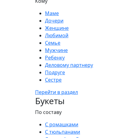
Кому
Маме
Дочери
Женщине
Любимой
Семье
Мужчине
Ребенку
Деловому партнеру
Подруге
Сестре
Перейти в раздел
Букеты
По составу
С ромашками
С тюльпанами