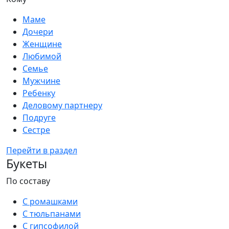
Маме
Дочери
Женщине
Любимой
Семье
Мужчине
Ребенку
Деловому партнеру
Подруге
Сестре
Перейти в раздел
Букеты
По составу
С ромашками
С тюльпанами
С гипсофилой