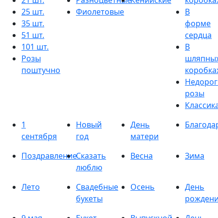
21 шт.
Разноцветные
Кенийские
коробка
25 шт.
Фиолетовые
В
35 шт.
форме
51 шт.
сердца
101 шт.
В
Розы
шляпны
поштучно
коробка
Недорог
розы
Классик
1
Новый
День
Благода
сентября
год
матери
Поздравление
Сказать
Весна
Зима
люблю
Лето
Свадебные
Осень
День
букеты
рожден