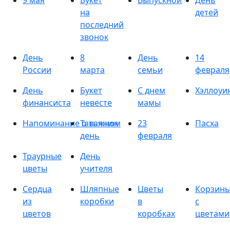
9 мая
Букет
Выпускной
День
на
детей
последний
звонок
День
8
День
14
России
марта
семьи
февраля
День
Букет
С днем
Хэллоуи
финансиста
невесте
мамы
Напоминание о важном
Татьянин
23
Пасха
день
февраля
Траурные
День
цветы
учителя
Сердца
Шляпные
Цветы
Корзин
из
коробки
в
с
цветов
коробках
цветами