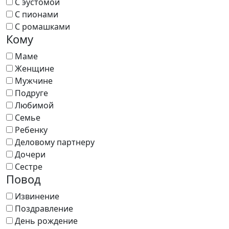
С эустомой
С пионами
С ромашками
Кому
Маме
Женщине
Мужчине
Подруге
Любимой
Семье
Ребенку
Деловому партнеру
Дочери
Сестре
Повод
Извинение
Поздравление
День рождение