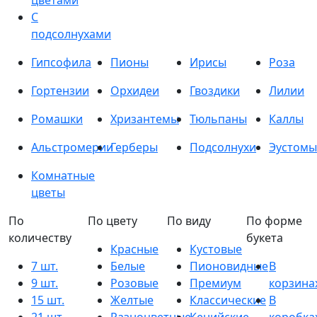
цветами
С
подсолнухами
Гипсофила
Пионы
Ирисы
Роза
Гортензии
Орхидеи
Гвоздики
Лилии
Ромашки
Хризантемы
Тюльпаны
Каллы
Альстромерии
Герберы
Подсолнухи
Эустомы
Комнатные
цветы
По
По цвету
По виду
По форме
количеству
букета
Красные
Кустовые
7 шт.
Белые
Пионовидные
В
9 шт.
Розовые
Премиум
корзина
15 шт.
Желтые
Классические
В