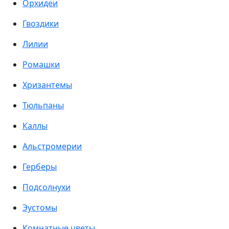
Орхидеи
Гвоздики
Лилии
Ромашки
Хризантемы
Тюльпаны
Каллы
Альстромерии
Герберы
Подсолнухи
Эустомы
Комнатные цветы