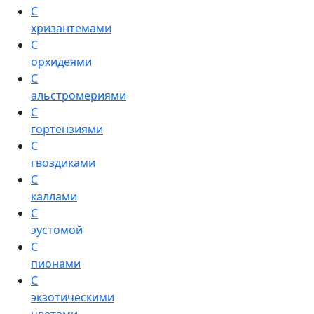
С
хризантемами
С
орхидеями
С
альстромериями
С
гортензиями
С
гвоздиками
С
каллами
С
эустомой
С
пионами
С
экзотическими