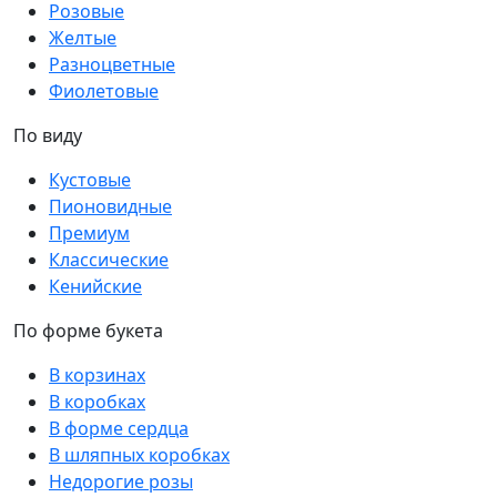
Розовые
Желтые
Разноцветные
Фиолетовые
По виду
Кустовые
Пионовидные
Премиум
Классические
Кенийские
По форме букета
В корзинах
В коробках
В форме сердца
В шляпных коробках
Недорогие розы