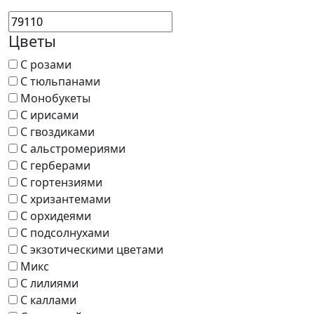
Цветы
С розами
С тюльпанами
Монобукеты
С ирисами
С гвоздиками
С альстромериями
С герберами
С гортензиями
С хризантемами
С орхидеями
С подсолнухами
С экзотическими цветами
Микс
С лилиями
С каллами