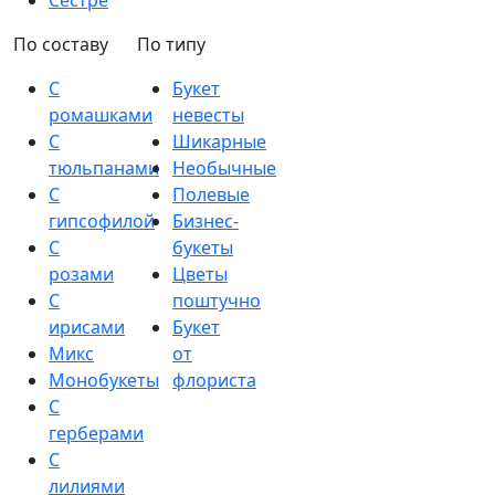
Сестре
По составу
По типу
С
Букет
ромашками
невесты
С
Шикарные
тюльпанами
Необычные
С
Полевые
гипсофилой
Бизнес-
С
букеты
розами
Цветы
С
поштучно
ирисами
Букет
Микс
от
Монобукеты
флориста
С
герберами
С
лилиями