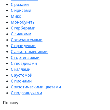
С розами
С ирисами
Микс
Монобукеты
С герберами
С лилиями
С хризантемами
С орхидеями
С альстромериями
С гортензиями
С гвоздиками
С каллами
С эустомой
С пионами
С экзотическими цветами
С подсолнухами
По типу