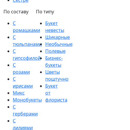
Сестре
По составу
По типу
С
Букет
ромашками
невесты
С
Шикарные
тюльпанами
Необычные
С
Полевые
гипсофилой
Бизнес-
С
букеты
розами
Цветы
С
поштучно
ирисами
Букет
Микс
от
Монобукеты
флориста
С
герберами
С
лилиями