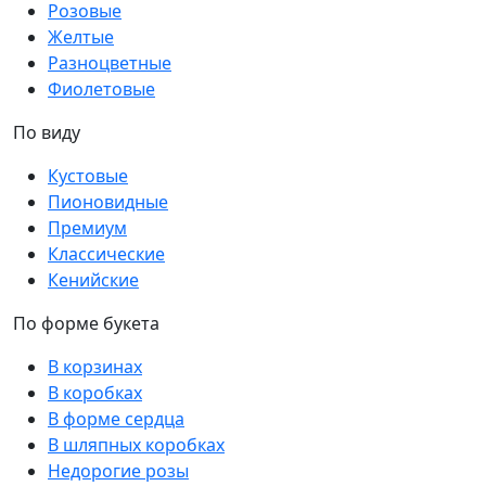
Розовые
Желтые
Разноцветные
Фиолетовые
По виду
Кустовые
Пионовидные
Премиум
Классические
Кенийские
По форме букета
В корзинах
В коробках
В форме сердца
В шляпных коробках
Недорогие розы