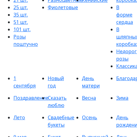
21 шт.
Разноцветные
Кенийские
коробка
25 шт.
Фиолетовые
В
35 шт.
форме
51 шт.
сердца
101 шт.
В
Розы
шляпны
поштучно
коробка
Недорог
розы
Классик
1
Новый
День
Благода
сентября
год
матери
Поздравление
Сказать
Весна
Зима
люблю
Лето
Свадебные
Осень
День
букеты
рожден