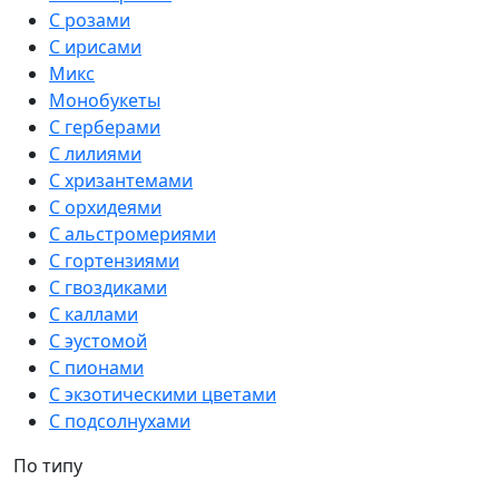
С розами
С ирисами
Микс
Монобукеты
С герберами
С лилиями
С хризантемами
С орхидеями
С альстромериями
С гортензиями
С гвоздиками
С каллами
С эустомой
С пионами
С экзотическими цветами
С подсолнухами
По типу