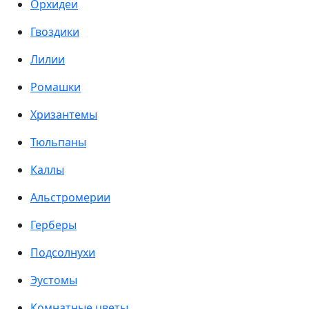
Орхидеи
Гвоздики
Лилии
Ромашки
Хризантемы
Тюльпаны
Каллы
Альстромерии
Герберы
Подсолнухи
Эустомы
Комнатные цветы