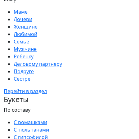
Маме
Дочери
Женщине
Любимой
Семье
Мужчине
Ребенку
Деловому партнеру
Подруге
Сестре
Перейти в раздел
Букеты
По составу
С ромашками
С тюльпанами
С гипсофилой