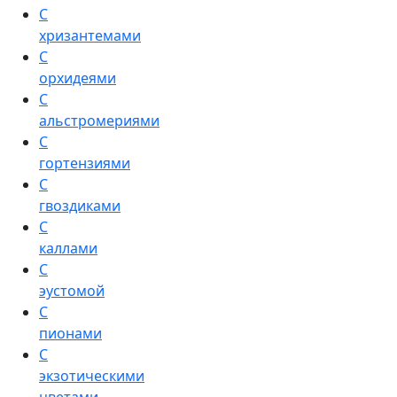
С
хризантемами
С
орхидеями
С
альстромериями
С
гортензиями
С
гвоздиками
С
каллами
С
эустомой
С
пионами
С
экзотическими