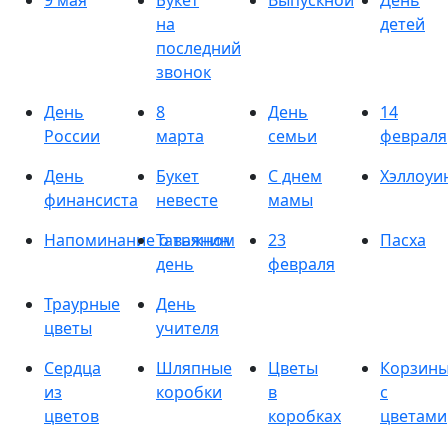
9 мая
Букет
Выпускной
День
на
детей
последний
звонок
День
8
День
14
России
марта
семьи
февраля
День
Букет
С днем
Хэллоуи
финансиста
невесте
мамы
Напоминание о важном
Татьянин
23
Пасха
день
февраля
Траурные
День
цветы
учителя
Сердца
Шляпные
Цветы
Корзин
из
коробки
в
с
цветов
коробках
цветами