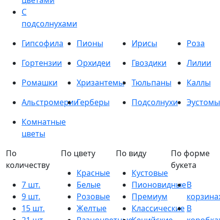
цветами
С
подсолнухами
Гипсофила
Пионы
Ирисы
Роза
Гортензии
Орхидеи
Гвоздики
Лилии
Ромашки
Хризантемы
Тюльпаны
Каллы
Альстромерии
Герберы
Подсолнухи
Эустомы
Комнатные
цветы
По
По цвету
По виду
По форме
количеству
букета
Красные
Кустовые
7 шт.
Белые
Пионовидные
В
9 шт.
Розовые
Премиум
корзина
15 шт.
Желтые
Классические
В