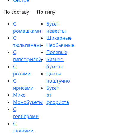
Сестре
По составу
По типу
С
Букет
ромашками
невесты
С
Шикарные
тюльпанами
Необычные
С
Полевые
гипсофилой
Бизнес-
С
букеты
розами
Цветы
С
поштучно
ирисами
Букет
Микс
от
Монобукеты
флориста
С
герберами
С
лилиями