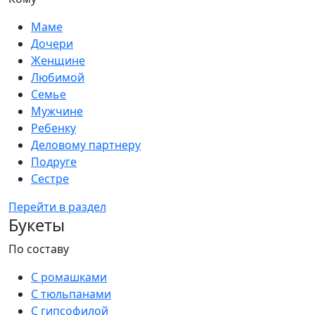
Маме
Дочери
Женщине
Любимой
Семье
Мужчине
Ребенку
Деловому партнеру
Подруге
Сестре
Перейти в раздел
Букеты
По составу
С ромашками
С тюльпанами
С гипсофилой