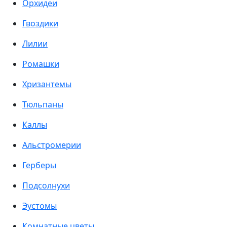
Орхидеи
Гвоздики
Лилии
Ромашки
Хризантемы
Тюльпаны
Каллы
Альстромерии
Герберы
Подсолнухи
Эустомы
Комнатные цветы