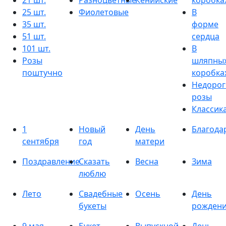
21 шт.
Разноцветные
Кенийские
коробка
25 шт.
Фиолетовые
В
35 шт.
форме
51 шт.
сердца
101 шт.
В
Розы
шляпны
поштучно
коробка
Недорог
розы
Классик
1
Новый
День
Благода
сентября
год
матери
Поздравление
Сказать
Весна
Зима
люблю
Лето
Свадебные
Осень
День
букеты
рожден