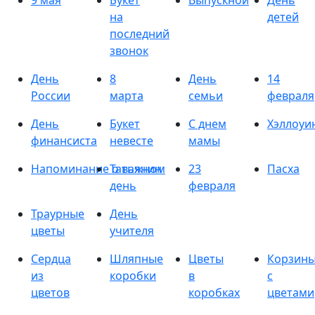
9 мая
Букет
Выпускной
День
на
детей
последний
звонок
День
8
День
14
России
марта
семьи
февраля
День
Букет
С днем
Хэллоуи
финансиста
невесте
мамы
Напоминание о важном
Татьянин
23
Пасха
день
февраля
Траурные
День
цветы
учителя
Сердца
Шляпные
Цветы
Корзин
из
коробки
в
с
цветов
коробках
цветами