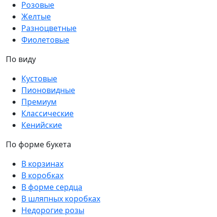
Розовые
Желтые
Разноцветные
Фиолетовые
По виду
Кустовые
Пионовидные
Премиум
Классические
Кенийские
По форме букета
В корзинах
В коробках
В форме сердца
В шляпных коробках
Недорогие розы