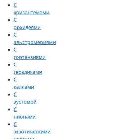
С
хризантемами
С
орхидеями
С
альстромериями
С
гортензиями
С
гвоздиками
С
каллами
С
эустомой
С
пионами
С
экзотическими