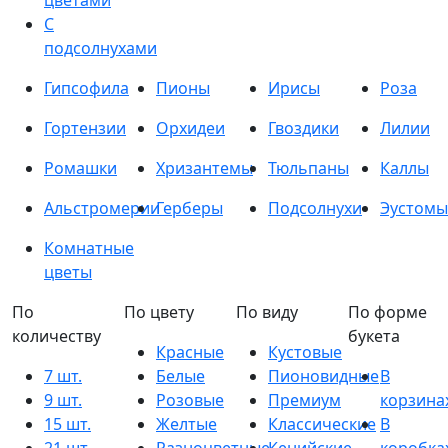
цветами
С
подсолнухами
Гипсофила
Пионы
Ирисы
Роза
Гортензии
Орхидеи
Гвоздики
Лилии
Ромашки
Хризантемы
Тюльпаны
Каллы
Альстромерии
Герберы
Подсолнухи
Эустомы
Комнатные
цветы
По
По цвету
По виду
По форме
количеству
букета
Красные
Кустовые
7 шт.
Белые
Пионовидные
В
9 шт.
Розовые
Премиум
корзина
15 шт.
Желтые
Классические
В