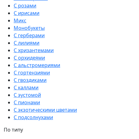
С розами
С ирисами
Микс
Монобукеты
С герберами
С лилиями
С хризантемами
С орхидеями
С альстромериями
С гортензиями
С гвоздиками
С каллами
С эустомой
С пионами
С экзотическими цветами
С подсолнухами
По типу