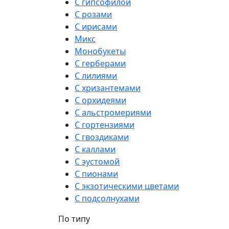
С гипсофилой
С розами
С ирисами
Микс
Монобукеты
С герберами
С лилиями
С хризантемами
С орхидеями
С альстромериями
С гортензиями
С гвоздиками
С каллами
С эустомой
С пионами
С экзотическими цветами
С подсолнухами
По типу