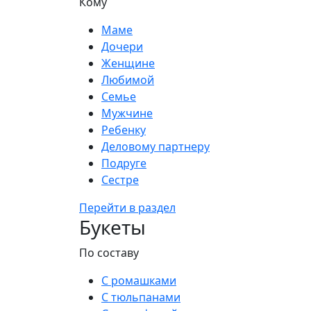
Кому
Маме
Дочери
Женщине
Любимой
Семье
Мужчине
Ребенку
Деловому партнеру
Подруге
Сестре
Перейти в раздел
Букеты
По составу
С ромашками
С тюльпанами