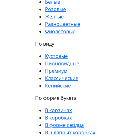
Белые
Розовые
Желтые
Разноцветные
Фиолетовые
По виду
Кустовые
Пионовидные
Премиум
Классические
Кенийские
По форме букета
В корзинах
В коробках
В форме сердца
В шляпных коробках