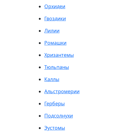
Орхидеи
Гвоздики
Лилии
Ромашки
Хризантемы
Тюльпаны
Каллы
Альстромерии
Герберы
Подсолнухи
Эустомы