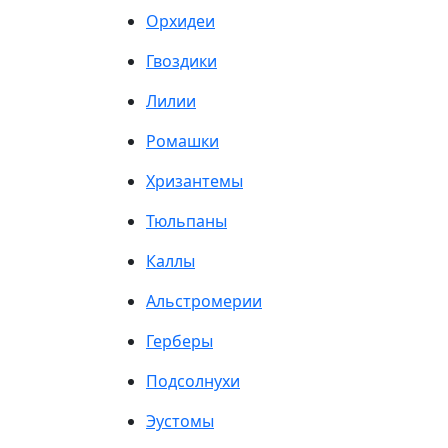
Орхидеи
Гвоздики
Лилии
Ромашки
Хризантемы
Тюльпаны
Каллы
Альстромерии
Герберы
Подсолнухи
Эустомы