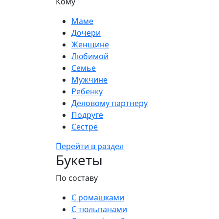
Кому
Маме
Дочери
Женщине
Любимой
Семье
Мужчине
Ребенку
Деловому партнеру
Подруге
Сестре
Перейти в раздел
Букеты
По составу
С ромашками
С тюльпанами