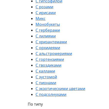
С гипсофилой
С розами
С ирисами
Микс
Монобукеты
С герберами
С лилиями
С хризантемами
С орхидеями
С альстромериями
С гортензиями
С гвоздиками
С каллами
С эустомой
С пионами
С экзотическими цветами
С подсолнухами
По типу