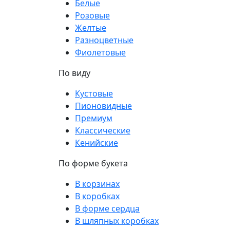
Белые
Розовые
Желтые
Разноцветные
Фиолетовые
По виду
Кустовые
Пионовидные
Премиум
Классические
Кенийские
По форме букета
В корзинах
В коробках
В форме сердца
В шляпных коробках