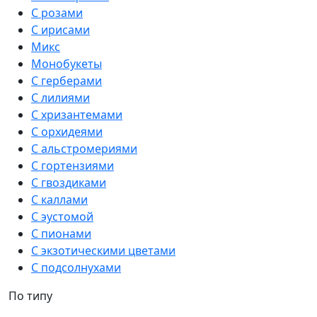
С розами
С ирисами
Микс
Монобукеты
С герберами
С лилиями
С хризантемами
С орхидеями
С альстромериями
С гортензиями
С гвоздиками
С каллами
С эустомой
С пионами
С экзотическими цветами
С подсолнухами
По типу