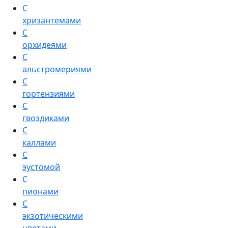
С
хризантемами
С
орхидеями
С
альстромериями
С
гортензиями
С
гвоздиками
С
каллами
С
эустомой
С
пионами
С
экзотическими