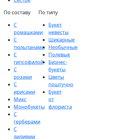
Сестре
По составу
По типу
С
Букет
ромашками
невесты
С
Шикарные
тюльпанами
Необычные
С
Полевые
гипсофилой
Бизнес-
С
букеты
розами
Цветы
С
поштучно
ирисами
Букет
Микс
от
Монобукеты
флориста
С
герберами
С
лилиями