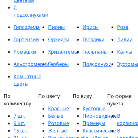
цветами
С
подсолнухами
Гипсофила
Пионы
Ирисы
Роза
Гортензии
Орхидеи
Гвоздики
Лилии
Ромашки
Хризантемы
Тюльпаны
Каллы
Альстромерии
Герберы
Подсолнухи
Эустомы
Комнатные
цветы
По
По цвету
По виду
По форме
количеству
букета
Красные
Кустовые
7 шт.
Белые
Пионовидные
В
9 шт.
Розовые
Премиум
корзина
15 шт.
Желтые
Классические
В