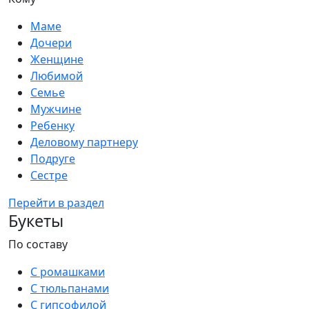
Маме
Дочери
Женщине
Любимой
Семье
Мужчине
Ребенку
Деловому партнеру
Подруге
Сестре
Перейти в раздел
Букеты
По составу
С ромашками
С тюльпанами
С гипсофилой