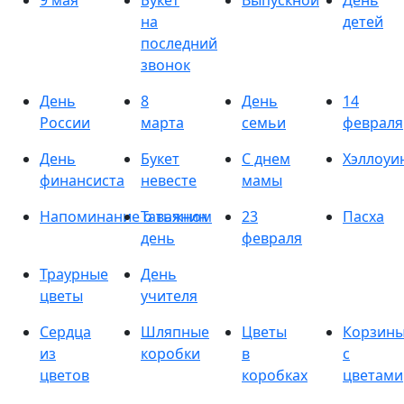
9 мая
Букет
Выпускной
День
на
детей
последний
звонок
День
8
День
14
России
марта
семьи
февраля
День
Букет
С днем
Хэллоуи
финансиста
невесте
мамы
Напоминание о важном
Татьянин
23
Пасха
день
февраля
Траурные
День
цветы
учителя
Сердца
Шляпные
Цветы
Корзин
из
коробки
в
с
цветов
коробках
цветами