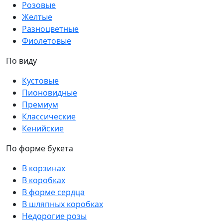
Розовые
Желтые
Разноцветные
Фиолетовые
По виду
Кустовые
Пионовидные
Премиум
Классические
Кенийские
По форме букета
В корзинах
В коробках
В форме сердца
В шляпных коробках
Недорогие розы