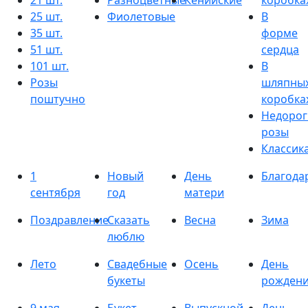
21 шт.
Разноцветные
Кенийские
коробка
25 шт.
Фиолетовые
В
35 шт.
форме
51 шт.
сердца
101 шт.
В
Розы
шляпны
поштучно
коробка
Недорог
розы
Классик
1
Новый
День
Благода
сентября
год
матери
Поздравление
Сказать
Весна
Зима
люблю
Лето
Свадебные
Осень
День
букеты
рожден