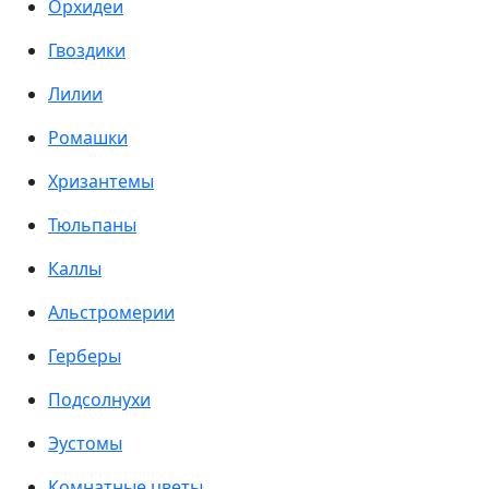
Орхидеи
Гвоздики
Лилии
Ромашки
Хризантемы
Тюльпаны
Каллы
Альстромерии
Герберы
Подсолнухи
Эустомы
Комнатные цветы