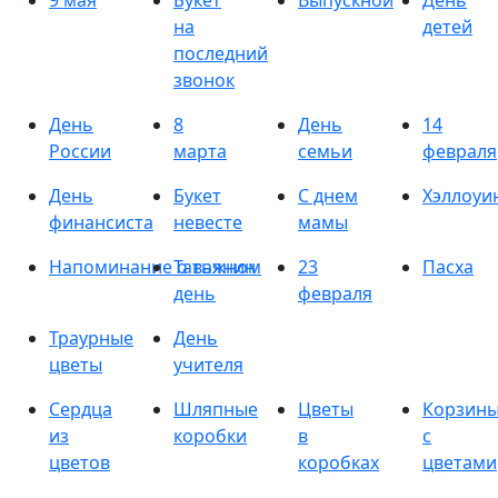
9 мая
Букет
Выпускной
День
на
детей
последний
звонок
День
8
День
14
России
марта
семьи
февраля
День
Букет
С днем
Хэллоуи
финансиста
невесте
мамы
Напоминание о важном
Татьянин
23
Пасха
день
февраля
Траурные
День
цветы
учителя
Сердца
Шляпные
Цветы
Корзин
из
коробки
в
с
цветов
коробках
цветами