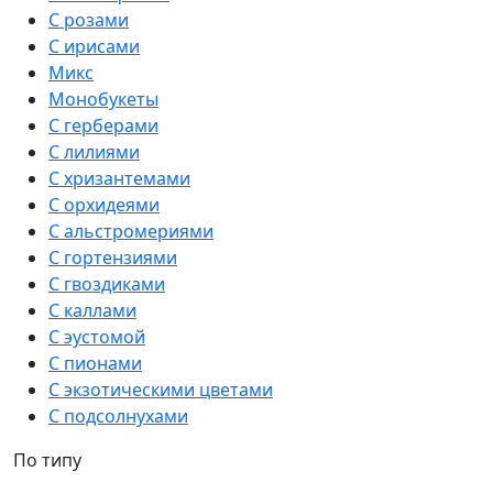
С розами
С ирисами
Микс
Монобукеты
С герберами
С лилиями
С хризантемами
С орхидеями
С альстромериями
С гортензиями
С гвоздиками
С каллами
С эустомой
С пионами
С экзотическими цветами
С подсолнухами
По типу