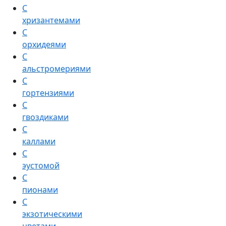
С
хризантемами
С
орхидеями
С
альстромериями
С
гортензиями
С
гвоздиками
С
каллами
С
эустомой
С
пионами
С
экзотическими