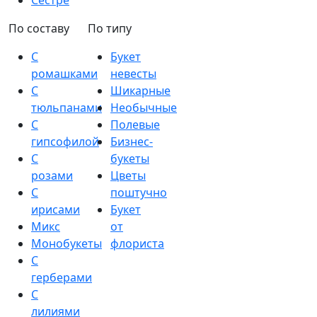
Сестре
По составу
По типу
С
Букет
ромашками
невесты
С
Шикарные
тюльпанами
Необычные
С
Полевые
гипсофилой
Бизнес-
С
букеты
розами
Цветы
С
поштучно
ирисами
Букет
Микс
от
Монобукеты
флориста
С
герберами
С
лилиями