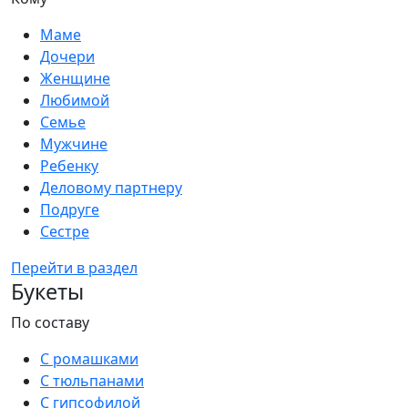
Маме
Дочери
Женщине
Любимой
Семье
Мужчине
Ребенку
Деловому партнеру
Подруге
Сестре
Перейти в раздел
Букеты
По составу
С ромашками
С тюльпанами
С гипсофилой