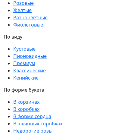
Розовые
Желтые
Разноцветные
Фиолетовые
По виду
Кустовые
Пионовидные
Премиум
Классические
Кенийские
По форме букета
В корзинах
В коробках
В форме сердца
В шляпных коробках
Недорогие розы