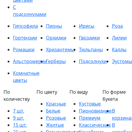
цветами
С
подсолнухами
Гипсофила
Пионы
Ирисы
Роза
Гортензии
Орхидеи
Гвоздики
Лилии
Ромашки
Хризантемы
Тюльпаны
Каллы
Альстромерии
Герберы
Подсолнухи
Эустомы
Комнатные
цветы
По
По цвету
По виду
По форме
количеству
букета
Красные
Кустовые
7 шт.
Белые
Пионовидные
В
9 шт.
Розовые
Премиум
корзина
15 шт.
Желтые
Классические
В