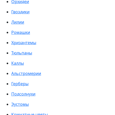
Орхидеи
Гвоздики
Лилии
Ромашки
Хризантемы
Тюльпаны
Каллы
Альстромерии
Герберы
Подсолнухи
Эустомы
Комнатные цветы