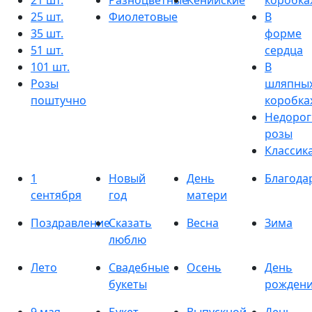
21 шт.
Разноцветные
Кенийские
коробка
25 шт.
Фиолетовые
В
35 шт.
форме
51 шт.
сердца
101 шт.
В
Розы
шляпны
поштучно
коробка
Недорог
розы
Классик
1
Новый
День
Благода
сентября
год
матери
Поздравление
Сказать
Весна
Зима
люблю
Лето
Свадебные
Осень
День
букеты
рожден