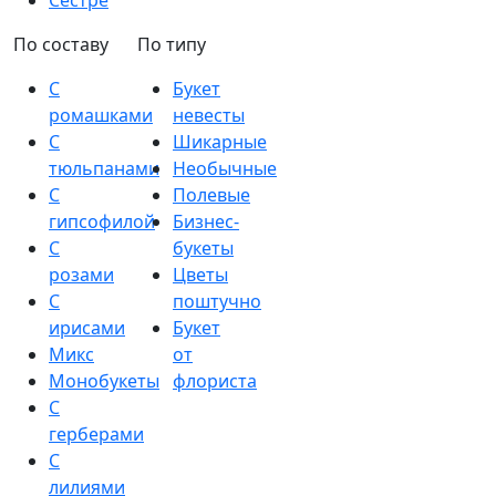
Сестре
По составу
По типу
С
Букет
ромашками
невесты
С
Шикарные
тюльпанами
Необычные
С
Полевые
гипсофилой
Бизнес-
С
букеты
розами
Цветы
С
поштучно
ирисами
Букет
Микс
от
Монобукеты
флориста
С
герберами
С
лилиями