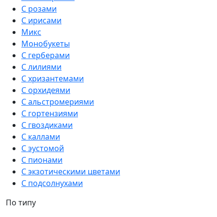
С розами
С ирисами
Микс
Монобукеты
С герберами
С лилиями
С хризантемами
С орхидеями
С альстромериями
С гортензиями
С гвоздиками
С каллами
С эустомой
С пионами
С экзотическими цветами
С подсолнухами
По типу