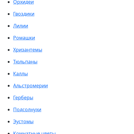
Орхидеи
Гвоздики
Лилии
Ромашки
Хризантемы
Тюльпаны
Каллы
Альстромерии
Герберы
Подсолнухи
Эустомы
Комнатные цветы