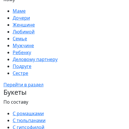
Маме
Дочери
Женщине
Любимой
Семье
Мужчине
Ребенку
Деловому партнеру
Подруге
Сестре
Перейти в раздел
Букеты
По составу
С ромашками
С тюльпанами
С гипсофилой