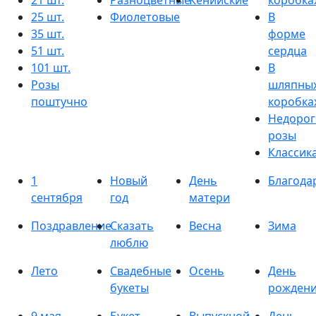
21 шт.
Разноцветные
Кенийские
коробка
25 шт.
Фиолетовые
В
35 шт.
форме
51 шт.
сердца
101 шт.
В
Розы
шляпны
поштучно
коробка
Недорог
розы
Классик
1
Новый
День
Благода
сентября
год
матери
Поздравление
Сказать
Весна
Зима
люблю
Лето
Свадебные
Осень
День
букеты
рожден