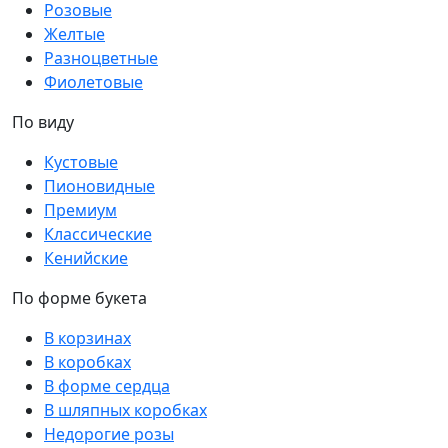
Розовые
Желтые
Разноцветные
Фиолетовые
По виду
Кустовые
Пионовидные
Премиум
Классические
Кенийские
По форме букета
В корзинах
В коробках
В форме сердца
В шляпных коробках
Недорогие розы