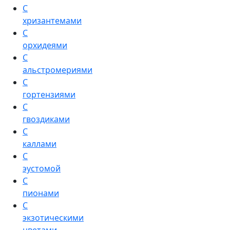
С
хризантемами
С
орхидеями
С
альстромериями
С
гортензиями
С
гвоздиками
С
каллами
С
эустомой
С
пионами
С
экзотическими