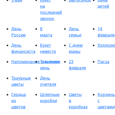
9 мая
Букет
Выпускной
День
на
детей
последний
звонок
День
8
День
14
России
марта
семьи
февраля
День
Букет
С днем
Хэллоуи
финансиста
невесте
мамы
Напоминание о важном
Татьянин
23
Пасха
день
февраля
Траурные
День
цветы
учителя
Сердца
Шляпные
Цветы
Корзин
из
коробки
в
с
цветов
коробках
цветами