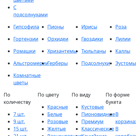
цветами
С
подсолнухами
Гипсофила
Пионы
Ирисы
Роза
Гортензии
Орхидеи
Гвоздики
Лилии
Ромашки
Хризантемы
Тюльпаны
Каллы
Альстромерии
Герберы
Подсолнухи
Эустомы
Комнатные
цветы
По
По цвету
По виду
По форме
количеству
букета
Красные
Кустовые
7 шт.
Белые
Пионовидные
В
9 шт.
Розовые
Премиум
корзина
15 шт.
Желтые
Классические
В