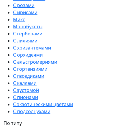
С розами
С ирисами
Микс
Монобукеты
С герберами
С лилиями
С хризантемами
С орхидеями
С альстромериями
С гортензиями
С гвоздиками
С каллами
С эустомой
С пионами
С экзотическими цветами
С подсолнухами
По типу