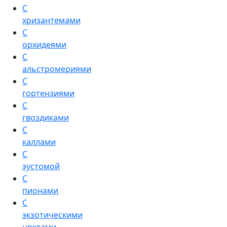
С
хризантемами
С
орхидеями
С
альстромериями
С
гортензиями
С
гвоздиками
С
каллами
С
эустомой
С
пионами
С
экзотическими