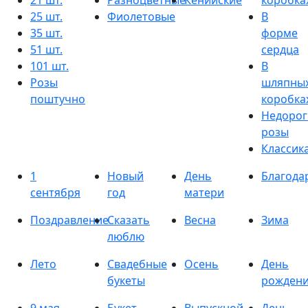
21 шт.
Разноцветные
Кенийские
коробка
25 шт.
Фиолетовые
В
35 шт.
форме
51 шт.
сердца
101 шт.
В
Розы
шляпны
поштучно
коробка
Недорог
розы
Классик
1
Новый
День
Благода
сентября
год
матери
Поздравление
Сказать
Весна
Зима
люблю
Лето
Свадебные
Осень
День
букеты
рожден