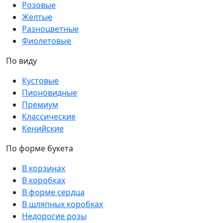
Розовые
Желтые
Разноцветные
Фиолетовые
По виду
Кустовые
Пионовидные
Премиум
Классические
Кенийские
По форме букета
В корзинах
В коробках
В форме сердца
В шляпных коробках
Недорогие розы