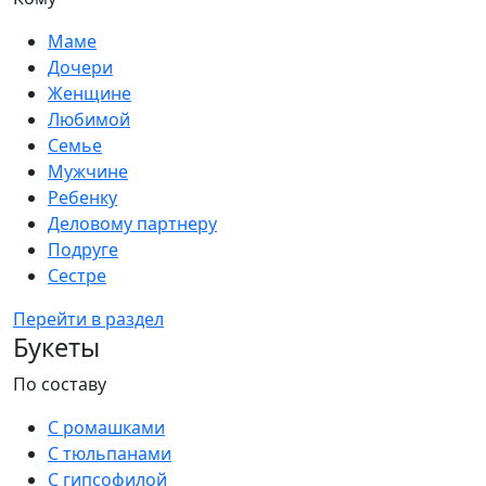
Маме
Дочери
Женщине
Любимой
Семье
Мужчине
Ребенку
Деловому партнеру
Подруге
Сестре
Перейти в раздел
Букеты
По составу
С ромашками
С тюльпанами
С гипсофилой