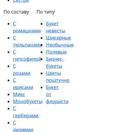
Сестре
По составу
По типу
С
Букет
ромашками
невесты
С
Шикарные
тюльпанами
Необычные
С
Полевые
гипсофилой
Бизнес-
С
букеты
розами
Цветы
С
поштучно
ирисами
Букет
Микс
от
Монобукеты
флориста
С
герберами
С
лилиями