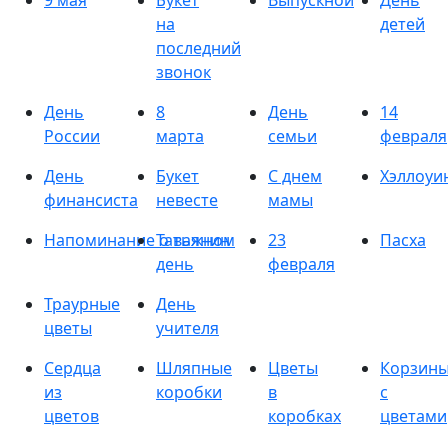
9 мая
Букет
Выпускной
День
на
детей
последний
звонок
День
8
День
14
России
марта
семьи
февраля
День
Букет
С днем
Хэллоуи
финансиста
невесте
мамы
Напоминание о важном
Татьянин
23
Пасха
день
февраля
Траурные
День
цветы
учителя
Сердца
Шляпные
Цветы
Корзин
из
коробки
в
с
цветов
коробках
цветами