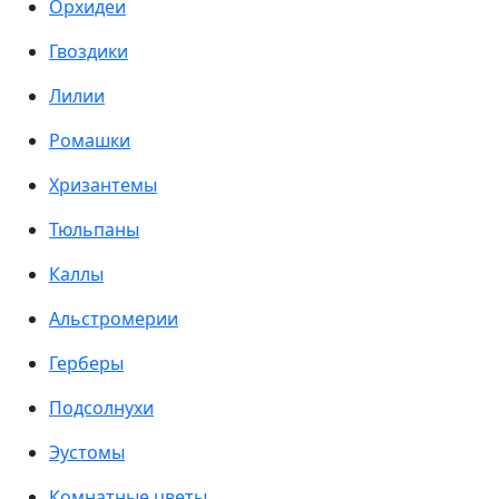
Орхидеи
Гвоздики
Лилии
Ромашки
Хризантемы
Тюльпаны
Каллы
Альстромерии
Герберы
Подсолнухи
Эустомы
Комнатные цветы