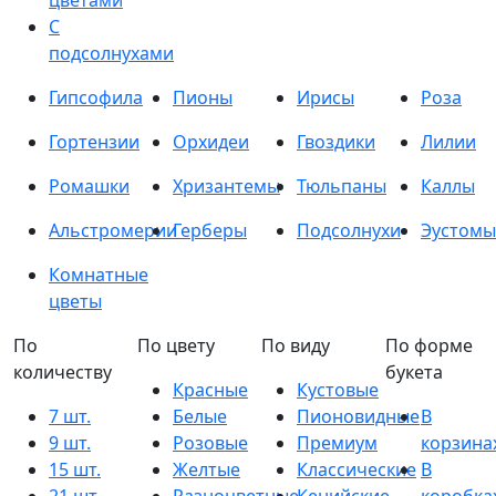
цветами
С
подсолнухами
Гипсофила
Пионы
Ирисы
Роза
Гортензии
Орхидеи
Гвоздики
Лилии
Ромашки
Хризантемы
Тюльпаны
Каллы
Альстромерии
Герберы
Подсолнухи
Эустомы
Комнатные
цветы
По
По цвету
По виду
По форме
количеству
букета
Красные
Кустовые
7 шт.
Белые
Пионовидные
В
9 шт.
Розовые
Премиум
корзина
15 шт.
Желтые
Классические
В