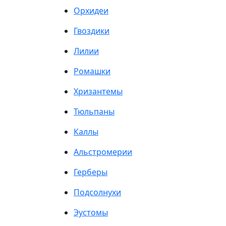
Орхидеи
Гвоздики
Лилии
Ромашки
Хризантемы
Тюльпаны
Каллы
Альстромерии
Герберы
Подсолнухи
Эустомы