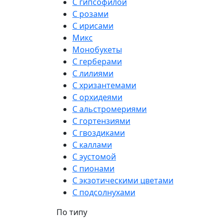
С гипсофилой
С розами
С ирисами
Микс
Монобукеты
С герберами
С лилиями
С хризантемами
С орхидеями
С альстромериями
С гортензиями
С гвоздиками
С каллами
С эустомой
С пионами
С экзотическими цветами
С подсолнухами
По типу