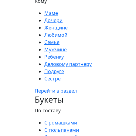
Кому
Маме
Дочери
Женщине
Любимой
Семье
Мужчине
Ребенку
Деловому партнеру
Подруге
Сестре
Перейти в раздел
Букеты
По составу
С ромашками
С тюльпанами