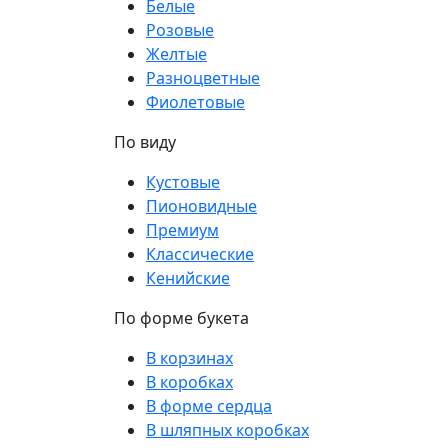
Белые
Розовые
Желтые
Разноцветные
Фиолетовые
По виду
Кустовые
Пионовидные
Премиум
Классические
Кенийские
По форме букета
В корзинах
В коробках
В форме сердца
В шляпных коробках