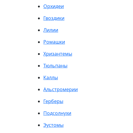
Орхидеи
Гвоздики
Лилии
Ромашки
Хризантемы
Тюльпаны
Каллы
Альстромерии
Герберы
Подсолнухи
Эустомы