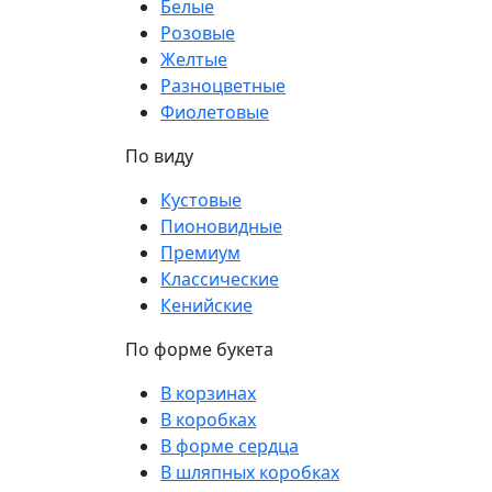
Белые
Розовые
Желтые
Разноцветные
Фиолетовые
По виду
Кустовые
Пионовидные
Премиум
Классические
Кенийские
По форме букета
В корзинах
В коробках
В форме сердца
В шляпных коробках