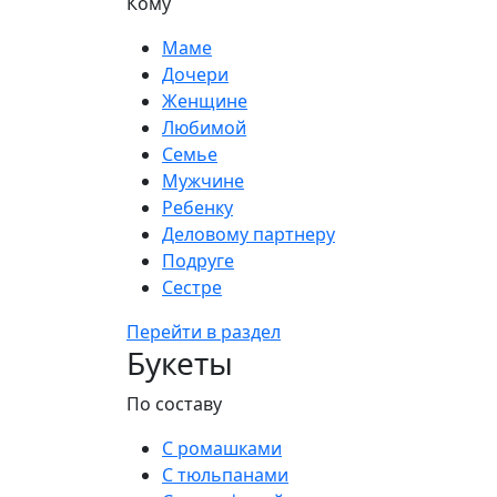
Кому
Маме
Дочери
Женщине
Любимой
Семье
Мужчине
Ребенку
Деловому партнеру
Подруге
Сестре
Перейти в раздел
Букеты
По составу
С ромашками
С тюльпанами