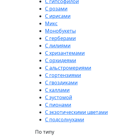
С гипсофилой
С розами
С ирисами
Микс
Монобукеты
С герберами
С лилиями
С хризантемами
С орхидеями
С альстромериями
С гортензиями
С гвоздиками
С каллами
С эустомой
С пионами
С экзотическими цветами
С подсолнухами
По типу