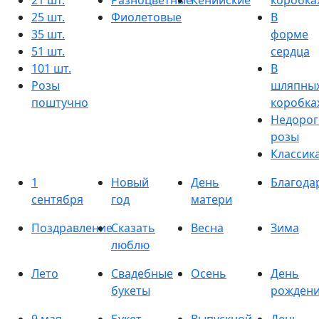
21 шт.
Разноцветные
Кенийские
коробка
25 шт.
Фиолетовые
В
35 шт.
форме
51 шт.
сердца
101 шт.
В
Розы
шляпны
поштучно
коробка
Недорог
розы
Классик
1
Новый
День
Благода
сентября
год
матери
Поздравление
Сказать
Весна
Зима
люблю
Лето
Свадебные
Осень
День
букеты
рожден