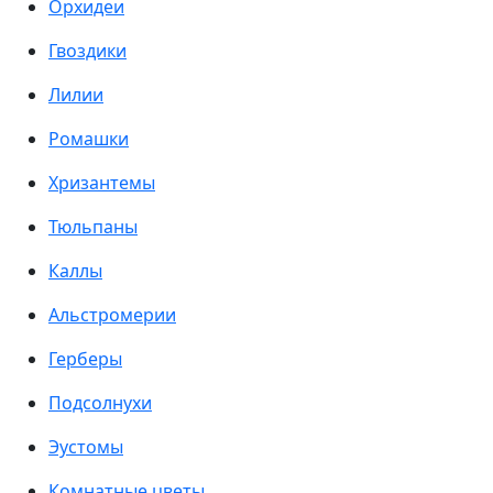
Орхидеи
Гвоздики
Лилии
Ромашки
Хризантемы
Тюльпаны
Каллы
Альстромерии
Герберы
Подсолнухи
Эустомы
Комнатные цветы