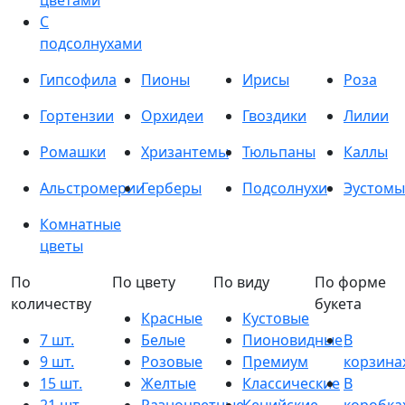
цветами
С
подсолнухами
Гипсофила
Пионы
Ирисы
Роза
Гортензии
Орхидеи
Гвоздики
Лилии
Ромашки
Хризантемы
Тюльпаны
Каллы
Альстромерии
Герберы
Подсолнухи
Эустомы
Комнатные
цветы
По
По цвету
По виду
По форме
количеству
букета
Красные
Кустовые
7 шт.
Белые
Пионовидные
В
9 шт.
Розовые
Премиум
корзина
15 шт.
Желтые
Классические
В