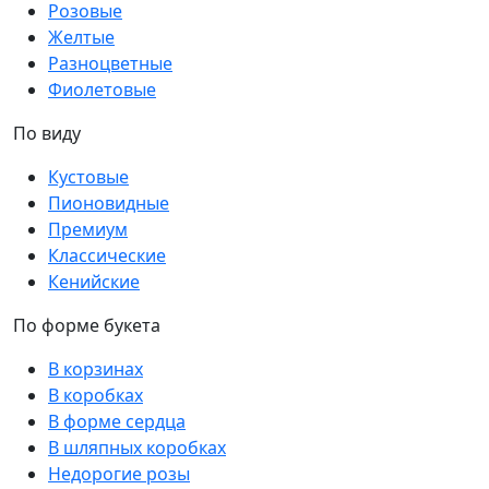
Розовые
Желтые
Разноцветные
Фиолетовые
По виду
Кустовые
Пионовидные
Премиум
Классические
Кенийские
По форме букета
В корзинах
В коробках
В форме сердца
В шляпных коробках
Недорогие розы