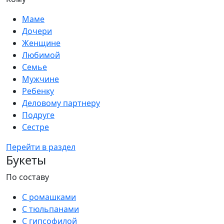
Маме
Дочери
Женщине
Любимой
Семье
Мужчине
Ребенку
Деловому партнеру
Подруге
Сестре
Перейти в раздел
Букеты
По составу
С ромашками
С тюльпанами
С гипсофилой