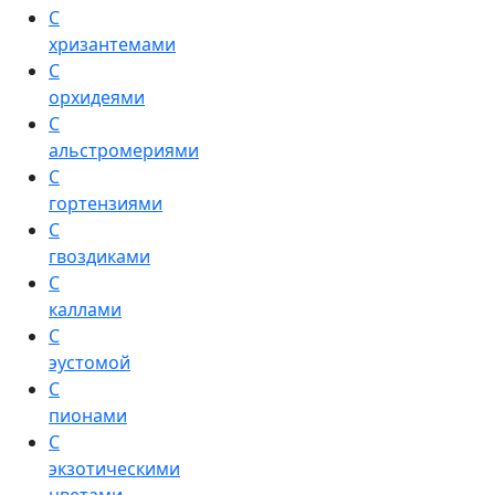
С
хризантемами
С
орхидеями
С
альстромериями
С
гортензиями
С
гвоздиками
С
каллами
С
эустомой
С
пионами
С
экзотическими