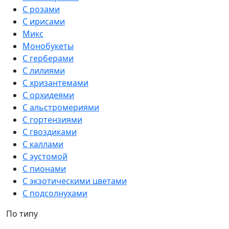
С розами
С ирисами
Микс
Монобукеты
С герберами
С лилиями
С хризантемами
С орхидеями
С альстромериями
С гортензиями
С гвоздиками
С каллами
С эустомой
С пионами
С экзотическими цветами
С подсолнухами
По типу