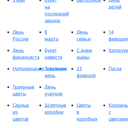
9 мая
Букет
Выпускной
День
на
детей
последний
звонок
День
8
День
14
России
марта
семьи
февраля
День
Букет
С днем
Хэллоуи
финансиста
невесте
мамы
Напоминание о важном
Татьянин
23
Пасха
день
февраля
Траурные
День
цветы
учителя
Сердца
Шляпные
Цветы
Корзин
из
коробки
в
с
цветов
коробках
цветами