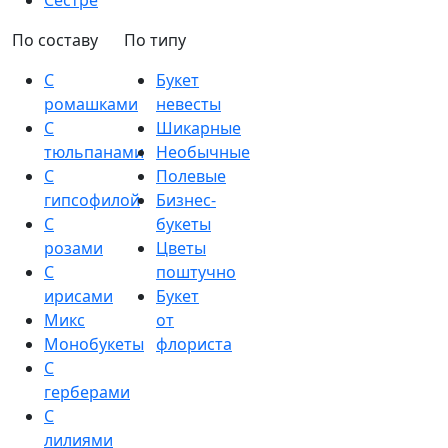
Сестре
По составу
По типу
С
Букет
ромашками
невесты
С
Шикарные
тюльпанами
Необычные
С
Полевые
гипсофилой
Бизнес-
С
букеты
розами
Цветы
С
поштучно
ирисами
Букет
Микс
от
Монобукеты
флориста
С
герберами
С
лилиями