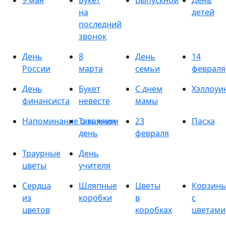
9 мая
Букет
Выпускной
День
на
детей
последний
звонок
День
8
День
14
России
марта
семьи
февраля
День
Букет
С днем
Хэллоуи
финансиста
невесте
мамы
Напоминание о важном
Татьянин
23
Пасха
день
февраля
Траурные
День
цветы
учителя
Сердца
Шляпные
Цветы
Корзин
из
коробки
в
с
цветов
коробках
цветами