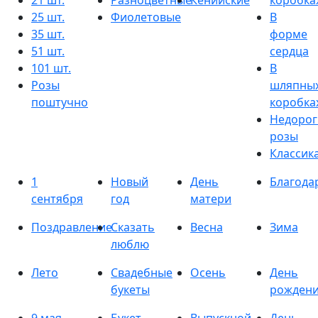
21 шт.
Разноцветные
Кенийские
коробка
25 шт.
Фиолетовые
В
35 шт.
форме
51 шт.
сердца
101 шт.
В
Розы
шляпны
поштучно
коробка
Недорог
розы
Классик
1
Новый
День
Благода
сентября
год
матери
Поздравление
Сказать
Весна
Зима
люблю
Лето
Свадебные
Осень
День
букеты
рожден