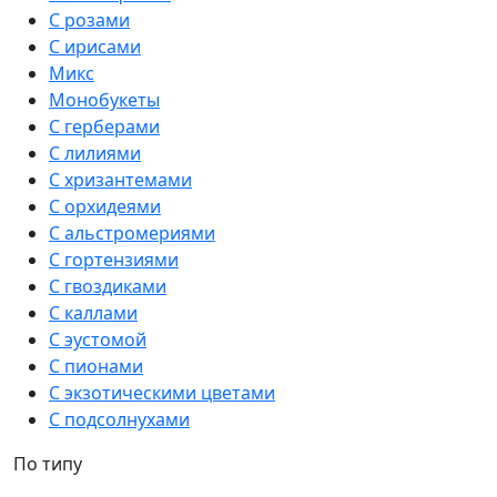
С розами
С ирисами
Микс
Монобукеты
С герберами
С лилиями
С хризантемами
С орхидеями
С альстромериями
С гортензиями
С гвоздиками
С каллами
С эустомой
С пионами
С экзотическими цветами
С подсолнухами
По типу