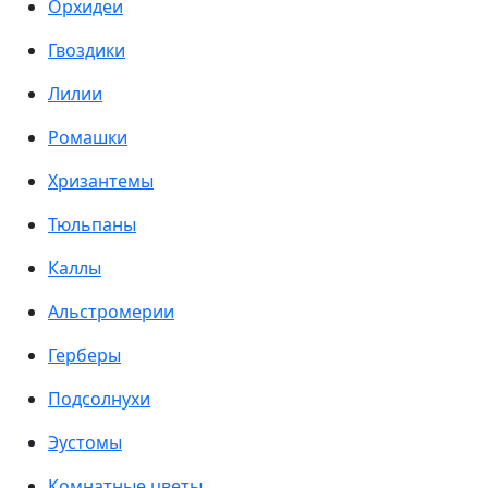
Орхидеи
Гвоздики
Лилии
Ромашки
Хризантемы
Тюльпаны
Каллы
Альстромерии
Герберы
Подсолнухи
Эустомы
Комнатные цветы