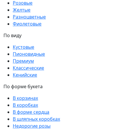
Розовые
Желтые
Разноцветные
Фиолетовые
По виду
Кустовые
Пионовидные
Премиум
Классические
Кенийские
По форме букета
В корзинах
В коробках
В форме сердца
В шляпных коробках
Недорогие розы