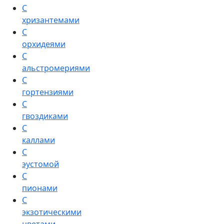
С
хризантемами
С
орхидеями
С
альстромериями
С
гортензиями
С
гвоздиками
С
каллами
С
эустомой
С
пионами
С
экзотическими