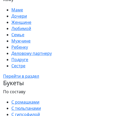
Маме
Дочери
Женщине
Любимой
Семье
Мужчине
Ребенку
Деловому партнеру
Подруге
Сестре
Перейти в раздел
Букеты
По составу
С ромашками
С тюльпанами
С гипсофилой