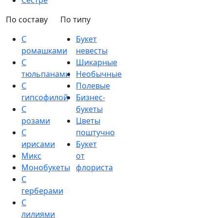
Сестре
По составу
По типу
С
Букет
ромашками
невесты
С
Шикарные
тюльпанами
Необычные
С
Полевые
гипсофилой
Бизнес-
С
букеты
розами
Цветы
С
поштучно
ирисами
Букет
Микс
от
Монобукеты
флориста
С
герберами
С
лилиями