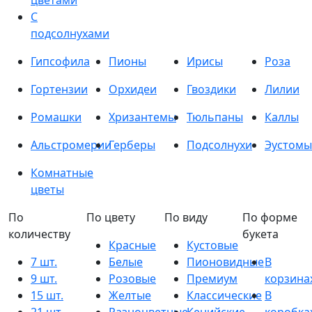
цветами
С
подсолнухами
Гипсофила
Пионы
Ирисы
Роза
Гортензии
Орхидеи
Гвоздики
Лилии
Ромашки
Хризантемы
Тюльпаны
Каллы
Альстромерии
Герберы
Подсолнухи
Эустомы
Комнатные
цветы
По
По цвету
По виду
По форме
количеству
букета
Красные
Кустовые
7 шт.
Белые
Пионовидные
В
9 шт.
Розовые
Премиум
корзина
15 шт.
Желтые
Классические
В