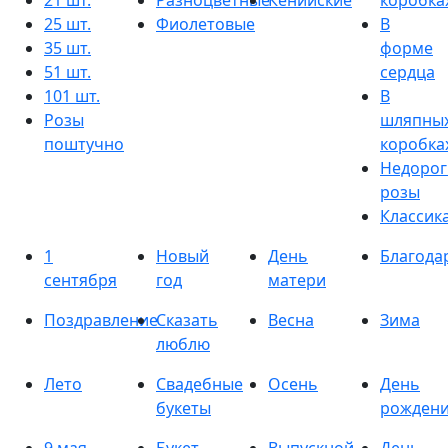
21 шт.
Разноцветные
Кенийские
коробка
25 шт.
Фиолетовые
В
35 шт.
форме
51 шт.
сердца
101 шт.
В
Розы
шляпны
поштучно
коробка
Недорог
розы
Классик
1
Новый
День
Благода
сентября
год
матери
Поздравление
Сказать
Весна
Зима
люблю
Лето
Свадебные
Осень
День
букеты
рожден