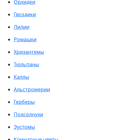
Орхидеи
Гвоздики
Лилии
Ромашки
Хризантемы
Тюльпаны
Каллы
Альстромерии
Герберы
Подсолнухи
Эустомы
Комнатные цветы