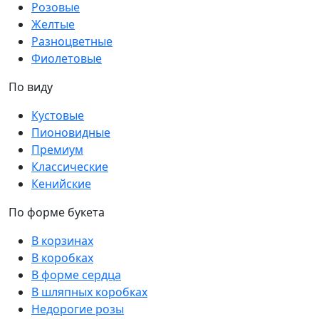
Розовые
Желтые
Разноцветные
Фиолетовые
По виду
Кустовые
Пионовидные
Премиум
Классические
Кенийские
По форме букета
В корзинах
В коробках
В форме сердца
В шляпных коробках
Недорогие розы