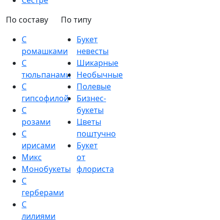
Сестре
По составу
По типу
С
Букет
ромашками
невесты
С
Шикарные
тюльпанами
Необычные
С
Полевые
гипсофилой
Бизнес-
С
букеты
розами
Цветы
С
поштучно
ирисами
Букет
Микс
от
Монобукеты
флориста
С
герберами
С
лилиями