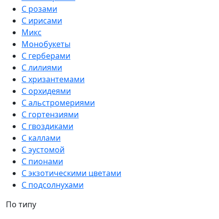
С розами
С ирисами
Микс
Монобукеты
С герберами
С лилиями
С хризантемами
С орхидеями
С альстромериями
С гортензиями
С гвоздиками
С каллами
С эустомой
С пионами
С экзотическими цветами
С подсолнухами
По типу