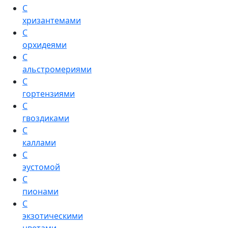
С
хризантемами
С
орхидеями
С
альстромериями
С
гортензиями
С
гвоздиками
С
каллами
С
эустомой
С
пионами
С
экзотическими