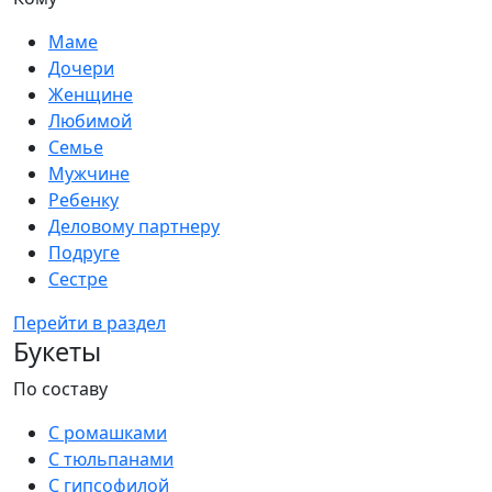
Маме
Дочери
Женщине
Любимой
Семье
Мужчине
Ребенку
Деловому партнеру
Подруге
Сестре
Перейти в раздел
Букеты
По составу
С ромашками
С тюльпанами
С гипсофилой