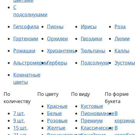
цветами
С
подсолнухами
Гипсофила
Пионы
Ирисы
Роза
Гортензии
Орхидеи
Гвоздики
Лилии
Ромашки
Хризантемы
Тюльпаны
Каллы
Альстромерии
Герберы
Подсолнухи
Эустомы
Комнатные
цветы
По
По цвету
По виду
По форме
количеству
букета
Красные
Кустовые
7 шт.
Белые
Пионовидные
В
9 шт.
Розовые
Премиум
корзина
15 шт.
Желтые
Классические
В