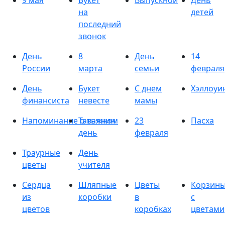
9 мая
Букет
Выпускной
День
на
детей
последний
звонок
День
8
День
14
России
марта
семьи
февраля
День
Букет
С днем
Хэллоуи
финансиста
невесте
мамы
Напоминание о важном
Татьянин
23
Пасха
день
февраля
Траурные
День
цветы
учителя
Сердца
Шляпные
Цветы
Корзин
из
коробки
в
с
цветов
коробках
цветами