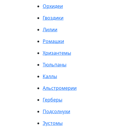
Орхидеи
Гвоздики
Лилии
Ромашки
Хризантемы
Тюльпаны
Каллы
Альстромерии
Герберы
Подсолнухи
Эустомы