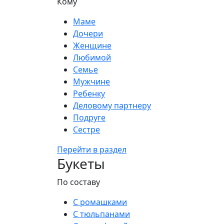
Кому
Маме
Дочери
Женщине
Любимой
Семье
Мужчине
Ребенку
Деловому партнеру
Подруге
Сестре
Перейти в раздел
Букеты
По составу
С ромашками
С тюльпанами