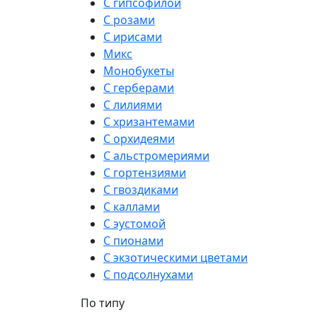
С гипсофилой
С розами
С ирисами
Микс
Монобукеты
С герберами
С лилиями
С хризантемами
С орхидеями
С альстромериями
С гортензиями
С гвоздиками
С каллами
С эустомой
С пионами
С экзотическими цветами
С подсолнухами
По типу