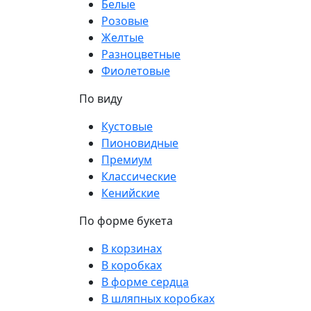
Белые
Розовые
Желтые
Разноцветные
Фиолетовые
По виду
Кустовые
Пионовидные
Премиум
Классические
Кенийские
По форме букета
В корзинах
В коробках
В форме сердца
В шляпных коробках