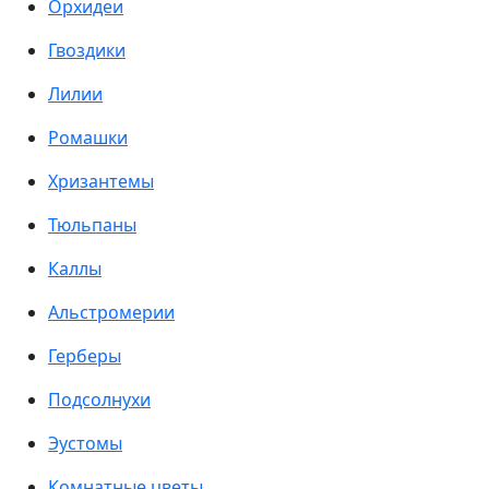
Орхидеи
Гвоздики
Лилии
Ромашки
Хризантемы
Тюльпаны
Каллы
Альстромерии
Герберы
Подсолнухи
Эустомы
Комнатные цветы