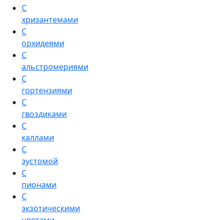
С
хризантемами
С
орхидеями
С
альстромериями
С
гортензиями
С
гвоздиками
С
каллами
С
эустомой
С
пионами
С
экзотическими