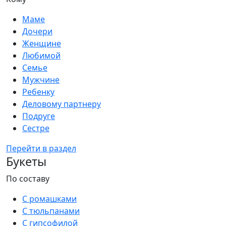
Маме
Дочери
Женщине
Любимой
Семье
Мужчине
Ребенку
Деловому партнеру
Подруге
Сестре
Перейти в раздел
Букеты
По составу
С ромашками
С тюльпанами
С гипсофилой