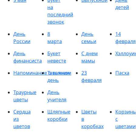
9 мая
Букет
Выпускной
День
на
детей
последний
звонок
День
8
День
14
России
марта
семьи
февраля
День
Букет
С днем
Хэллоуи
финансиста
невесте
мамы
Напоминание о важном
Татьянин
23
Пасха
день
февраля
Траурные
День
цветы
учителя
Сердца
Шляпные
Цветы
Корзин
из
коробки
в
с
цветов
коробках
цветами