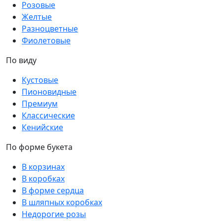
Розовые
Желтые
Разноцветные
Фиолетовые
По виду
Кустовые
Пионовидные
Премиум
Классические
Кенийские
По форме букета
В корзинах
В коробках
В форме сердца
В шляпных коробках
Недорогие розы