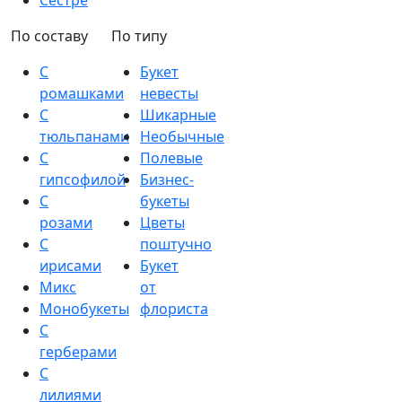
Сестре
По составу
По типу
С
Букет
ромашками
невесты
С
Шикарные
тюльпанами
Необычные
С
Полевые
гипсофилой
Бизнес-
С
букеты
розами
Цветы
С
поштучно
ирисами
Букет
Микс
от
Монобукеты
флориста
С
герберами
С
лилиями