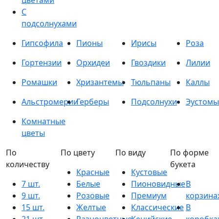
цветами
С
подсолнухами
Гипсофила
Пионы
Ирисы
Роза
Гортензии
Орхидеи
Гвоздики
Лилии
Ромашки
Хризантемы
Тюльпаны
Каллы
Альстромерии
Герберы
Подсолнухи
Эустомы
Комнатные
цветы
По
По цвету
По виду
По форме
количеству
букета
Красные
Кустовые
7 шт.
Белые
Пионовидные
В
9 шт.
Розовые
Премиум
корзина
15 шт.
Желтые
Классические
В