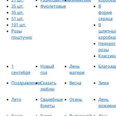
21 шт.
Разноцветные
Кенийские
коробка
25 шт.
Фиолетовые
В
35 шт.
форме
51 шт.
сердца
101 шт.
В
Розы
шляпны
поштучно
коробка
Недорог
розы
Классик
1
Новый
День
Благода
сентября
год
матери
Поздравление
Сказать
Весна
Зима
люблю
Лето
Свадебные
Осень
День
букеты
рожден