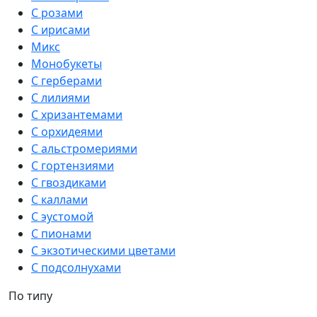
С розами
С ирисами
Микс
Монобукеты
С герберами
С лилиями
С хризантемами
С орхидеями
С альстромериями
С гортензиями
С гвоздиками
С каллами
С эустомой
С пионами
С экзотическими цветами
С подсолнухами
По типу