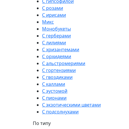
С гипсофилой
С розами
С ирисами
Микс
Монобукеты
С герберами
С лилиями
С хризантемами
С орхидеями
С альстромериями
С гортензиями
С гвоздиками
С каллами
С эустомой
С пионами
С экзотическими цветами
С подсолнухами
По типу