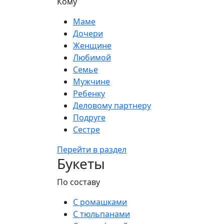
Кому
Маме
Дочери
Женщине
Любимой
Семье
Мужчине
Ребенку
Деловому партнеру
Подруге
Сестре
Перейти в раздел
Букеты
По составу
С ромашками
С тюльпанами