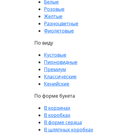
Белые
Розовые
Желтые
Разноцветные
Фиолетовые
По виду
Кустовые
Пионовидные
Премиум
Классические
Кенийские
По форме букета
В корзинах
В коробках
В форме сердца
В шляпных коробках