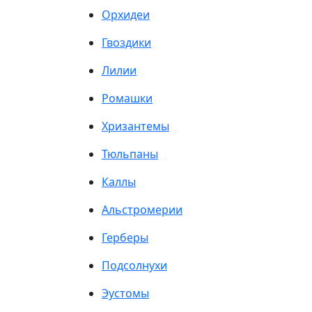
Орхидеи
Гвоздики
Лилии
Ромашки
Хризантемы
Тюльпаны
Каллы
Альстромерии
Герберы
Подсолнухи
Эустомы