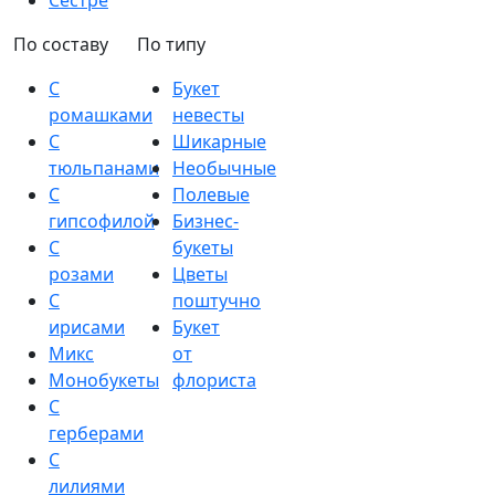
Сестре
По составу
По типу
С
Букет
ромашками
невесты
С
Шикарные
тюльпанами
Необычные
С
Полевые
гипсофилой
Бизнес-
С
букеты
розами
Цветы
С
поштучно
ирисами
Букет
Микс
от
Монобукеты
флориста
С
герберами
С
лилиями