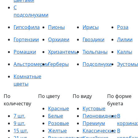
цветами
С
подсолнухами
Гипсофила
Пионы
Ирисы
Роза
Гортензии
Орхидеи
Гвоздики
Лилии
Ромашки
Хризантемы
Тюльпаны
Каллы
Альстромерии
Герберы
Подсолнухи
Эустомы
Комнатные
цветы
По
По цвету
По виду
По форме
количеству
букета
Красные
Кустовые
7 шт.
Белые
Пионовидные
В
9 шт.
Розовые
Премиум
корзина
15 шт.
Желтые
Классические
В