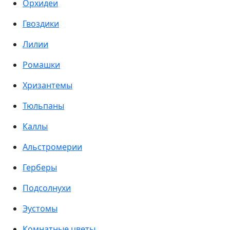
Орхидеи
Гвоздики
Лилии
Ромашки
Хризантемы
Тюльпаны
Каллы
Альстромерии
Герберы
Подсолнухи
Эустомы
Комнатные цветы