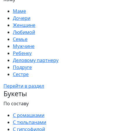
Маме
Дочери
Женщине
Любимой
Семье
Мужчине
Ребенку
Деловому партнеру
Подруге
Сестре
Перейти в раздел
Букеты
По составу
С ромашками
С тюльпанами
С гипсофилой