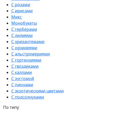
С розами
С ирисами
Микс
Монобукеты
С герберами
С лилиями
С хризантемами
С орхидеями
С альстромериями
С гортензиями
С гвоздиками
С каллами
С эустомой
С пионами
С экзотическими цветами
С подсолнухами
По типу