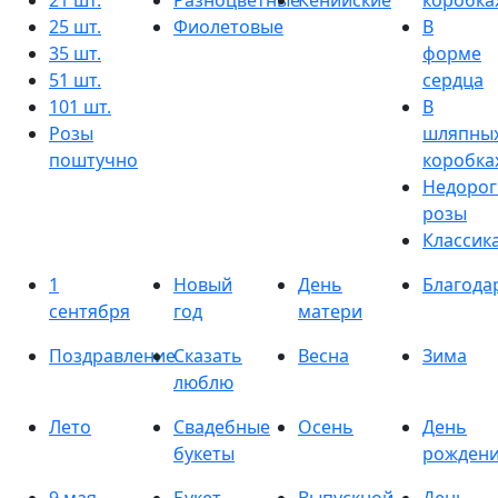
21 шт.
Разноцветные
Кенийские
коробка
25 шт.
Фиолетовые
В
35 шт.
форме
51 шт.
сердца
101 шт.
В
Розы
шляпны
поштучно
коробка
Недорог
розы
Классик
1
Новый
День
Благода
сентября
год
матери
Поздравление
Сказать
Весна
Зима
люблю
Лето
Свадебные
Осень
День
букеты
рожден