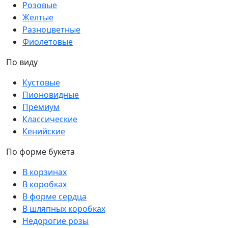
Розовые
Желтые
Разноцветные
Фиолетовые
По виду
Кустовые
Пионовидные
Премиум
Классические
Кенийские
По форме букета
В корзинах
В коробках
В форме сердца
В шляпных коробках
Недорогие розы