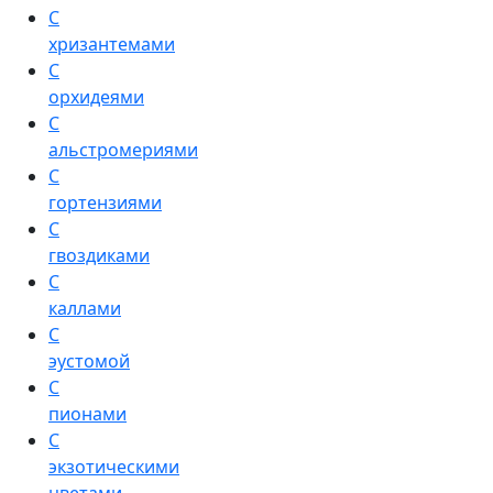
С
хризантемами
С
орхидеями
С
альстромериями
С
гортензиями
С
гвоздиками
С
каллами
С
эустомой
С
пионами
С
экзотическими