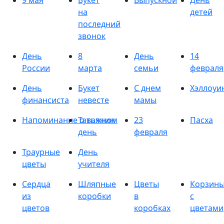
9 мая
Букет
Выпускной
День
на
детей
последний
звонок
День
8
День
14
России
марта
семьи
февраля
День
Букет
С днем
Хэллоуи
финансиста
невесте
мамы
Напоминание о важном
Татьянин
23
Пасха
день
февраля
Траурные
День
цветы
учителя
Сердца
Шляпные
Цветы
Корзин
из
коробки
в
с
цветов
коробках
цветами