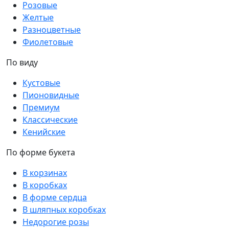
Розовые
Желтые
Разноцветные
Фиолетовые
По виду
Кустовые
Пионовидные
Премиум
Классические
Кенийские
По форме букета
В корзинах
В коробках
В форме сердца
В шляпных коробках
Недорогие розы