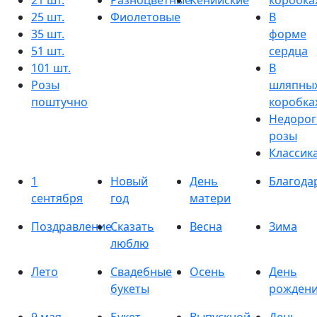
21 шт.
Разноцветные
Кенийские
коробка
25 шт.
Фиолетовые
В
35 шт.
форме
51 шт.
сердца
101 шт.
В
Розы
шляпны
поштучно
коробка
Недорог
розы
Классик
1
Новый
День
Благода
сентября
год
матери
Поздравление
Сказать
Весна
Зима
люблю
Лето
Свадебные
Осень
День
букеты
рожден