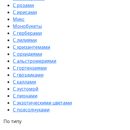
С розами
С ирисами
Микс
Монобукеты
С герберами
С лилиями
С хризантемами
С орхидеями
С альстромериями
С гортензиями
С гвоздиками
С каллами
С эустомой
С пионами
С экзотическими цветами
С подсолнухами
По типу