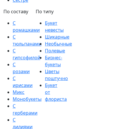
Сестре
По составу
По типу
С
Букет
ромашками
невесты
С
Шикарные
тюльпанами
Необычные
С
Полевые
гипсофилой
Бизнес-
С
букеты
розами
Цветы
С
поштучно
ирисами
Букет
Микс
от
Монобукеты
флориста
С
герберами
С
лилиями