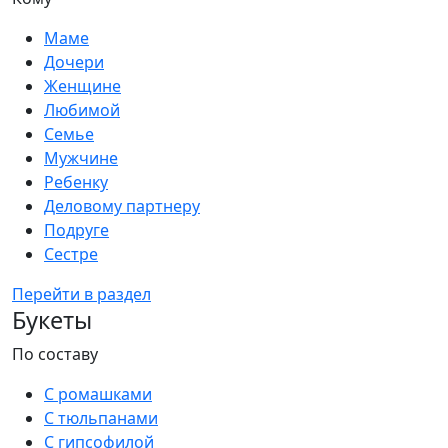
Маме
Дочери
Женщине
Любимой
Семье
Мужчине
Ребенку
Деловому партнеру
Подруге
Сестре
Перейти в раздел
Букеты
По составу
С ромашками
С тюльпанами
С гипсофилой