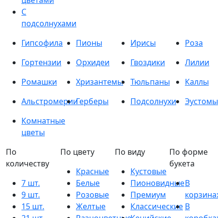
цветами
С
подсолнухами
Гипсофила
Пионы
Ирисы
Роза
Гортензии
Орхидеи
Гвоздики
Лилии
Ромашки
Хризантемы
Тюльпаны
Каллы
Альстромерии
Герберы
Подсолнухи
Эустомы
Комнатные
цветы
По
По цвету
По виду
По форме
количеству
букета
Красные
Кустовые
7 шт.
Белые
Пионовидные
В
9 шт.
Розовые
Премиум
корзина
15 шт.
Желтые
Классические
В