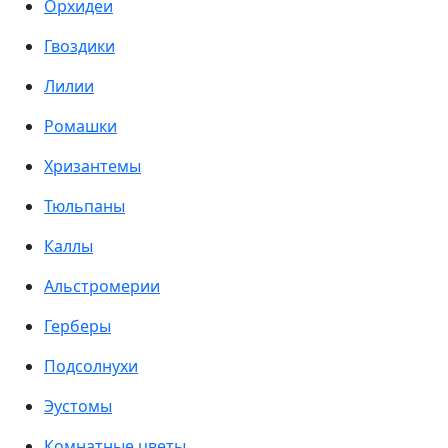
Орхидеи
Гвоздики
Лилии
Ромашки
Хризантемы
Тюльпаны
Каллы
Альстромерии
Герберы
Подсолнухи
Эустомы
Комнатные цветы