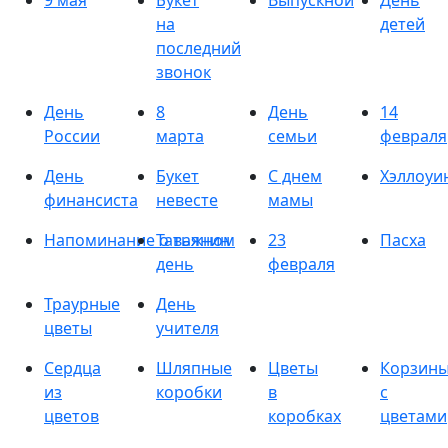
9 мая
Букет
Выпускной
День
на
детей
последний
звонок
День
8
День
14
России
марта
семьи
февраля
День
Букет
С днем
Хэллоуи
финансиста
невесте
мамы
Напоминание о важном
Татьянин
23
Пасха
день
февраля
Траурные
День
цветы
учителя
Сердца
Шляпные
Цветы
Корзин
из
коробки
в
с
цветов
коробках
цветами