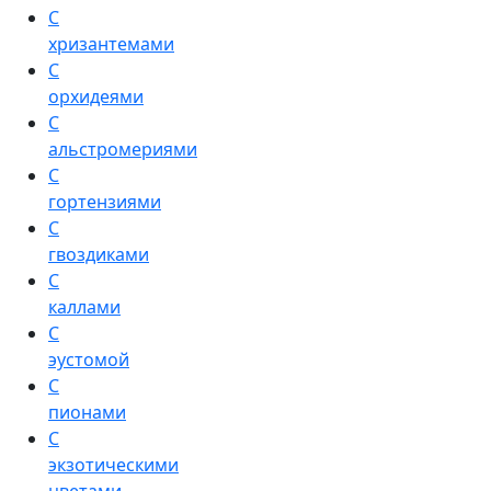
С
хризантемами
С
орхидеями
С
альстромериями
С
гортензиями
С
гвоздиками
С
каллами
С
эустомой
С
пионами
С
экзотическими