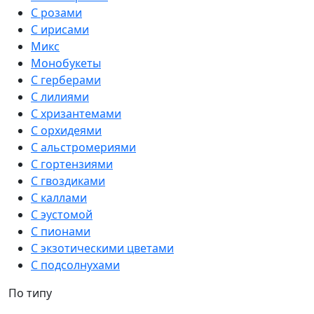
С розами
С ирисами
Микс
Монобукеты
С герберами
С лилиями
С хризантемами
С орхидеями
С альстромериями
С гортензиями
С гвоздиками
С каллами
С эустомой
С пионами
С экзотическими цветами
С подсолнухами
По типу