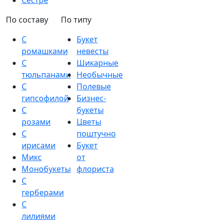
Сестре
По составу
По типу
С
Букет
ромашками
невесты
С
Шикарные
тюльпанами
Необычные
С
Полевые
гипсофилой
Бизнес-
С
букеты
розами
Цветы
С
поштучно
ирисами
Букет
Микс
от
Монобукеты
флориста
С
герберами
С
лилиями