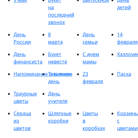
9 мая
Букет
Выпускной
День
на
детей
последний
звонок
День
8
День
14
России
марта
семьи
февраля
День
Букет
С днем
Хэллоуи
финансиста
невесте
мамы
Напоминание о важном
Татьянин
23
Пасха
день
февраля
Траурные
День
цветы
учителя
Сердца
Шляпные
Цветы
Корзин
из
коробки
в
с
цветов
коробках
цветами