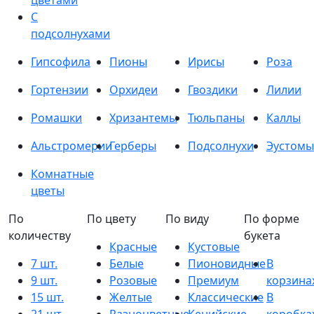
цветами
С
подсолнухами
Гипсофила
Пионы
Ирисы
Роза
Гортензии
Орхидеи
Гвоздики
Лилии
Ромашки
Хризантемы
Тюльпаны
Каллы
Альстромерии
Герберы
Подсолнухи
Эустомы
Комнатные
цветы
По
По цвету
По виду
По форме
количеству
букета
Красные
Кустовые
7 шт.
Белые
Пионовидные
В
9 шт.
Розовые
Премиум
корзина
15 шт.
Желтые
Классические
В