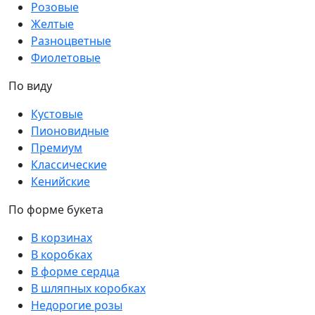
Розовые
Желтые
Разноцветные
Фиолетовые
По виду
Кустовые
Пионовидные
Премиум
Классические
Кенийские
По форме букета
В корзинах
В коробках
В форме сердца
В шляпных коробках
Недорогие розы