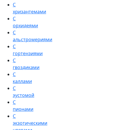
С
хризантемами
С
орхидеями
С
альстромериями
С
гортензиями
С
гвоздиками
С
каллами
С
эустомой
С
пионами
С
экзотическими