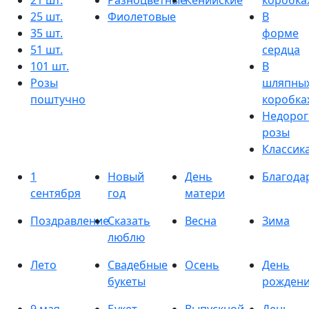
21 шт.
Разноцветные
Кенийские
коробка
25 шт.
Фиолетовые
В
35 шт.
форме
51 шт.
сердца
101 шт.
В
Розы
шляпны
поштучно
коробка
Недорог
розы
Классик
1
Новый
День
Благода
сентября
год
матери
Поздравление
Сказать
Весна
Зима
люблю
Лето
Свадебные
Осень
День
букеты
рожден