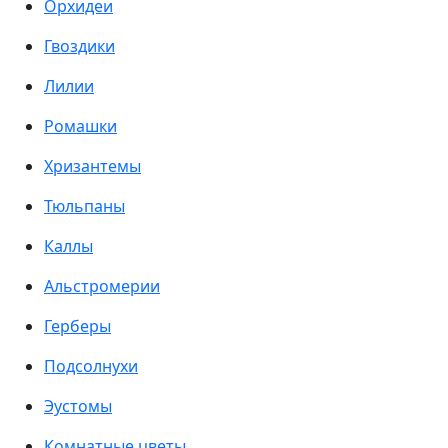
Орхидеи
Гвоздики
Лилии
Ромашки
Хризантемы
Тюльпаны
Каллы
Альстромерии
Герберы
Подсолнухи
Эустомы
Комнатные цветы