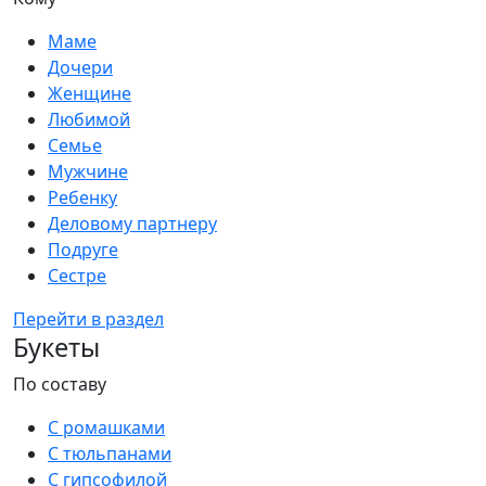
Маме
Дочери
Женщине
Любимой
Семье
Мужчине
Ребенку
Деловому партнеру
Подруге
Сестре
Перейти в раздел
Букеты
По составу
С ромашками
С тюльпанами
С гипсофилой