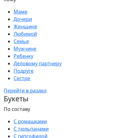
Маме
Дочери
Женщине
Любимой
Семье
Мужчине
Ребенку
Деловому партнеру
Подруге
Сестре
Перейти в раздел
Букеты
По составу
С ромашками
С тюльпанами
С гипсофилой