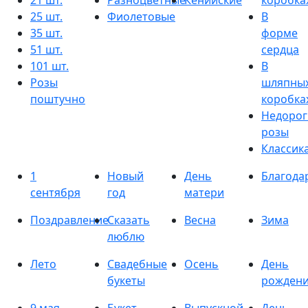
21 шт.
Разноцветные
Кенийские
коробка
25 шт.
Фиолетовые
В
35 шт.
форме
51 шт.
сердца
101 шт.
В
Розы
шляпны
поштучно
коробка
Недорог
розы
Классик
1
Новый
День
Благода
сентября
год
матери
Поздравление
Сказать
Весна
Зима
люблю
Лето
Свадебные
Осень
День
букеты
рожден