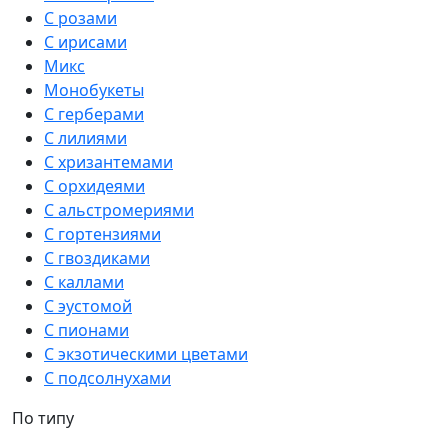
С розами
С ирисами
Микс
Монобукеты
С герберами
С лилиями
С хризантемами
С орхидеями
С альстромериями
С гортензиями
С гвоздиками
С каллами
С эустомой
С пионами
С экзотическими цветами
С подсолнухами
По типу