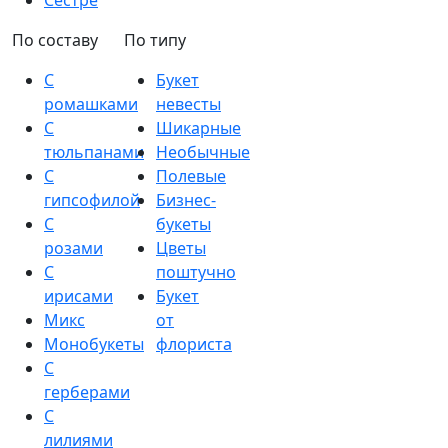
Сестре
По составу
По типу
С
Букет
ромашками
невесты
С
Шикарные
тюльпанами
Необычные
С
Полевые
гипсофилой
Бизнес-
С
букеты
розами
Цветы
С
поштучно
ирисами
Букет
Микс
от
Монобукеты
флориста
С
герберами
С
лилиями