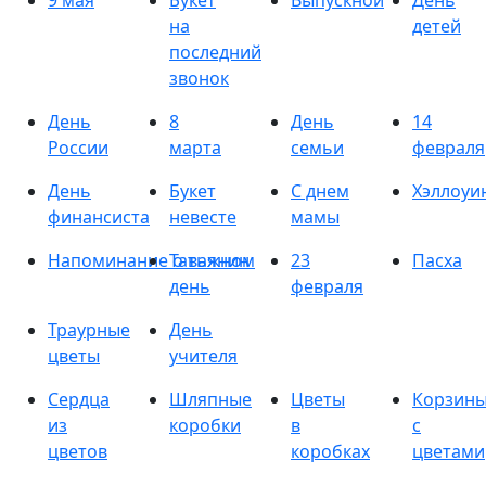
9 мая
Букет
Выпускной
День
на
детей
последний
звонок
День
8
День
14
России
марта
семьи
февраля
День
Букет
С днем
Хэллоуи
финансиста
невесте
мамы
Напоминание о важном
Татьянин
23
Пасха
день
февраля
Траурные
День
цветы
учителя
Сердца
Шляпные
Цветы
Корзин
из
коробки
в
с
цветов
коробках
цветами