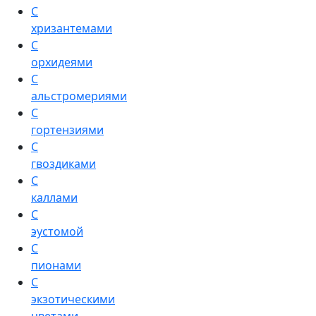
С
хризантемами
С
орхидеями
С
альстромериями
С
гортензиями
С
гвоздиками
С
каллами
С
эустомой
С
пионами
С
экзотическими