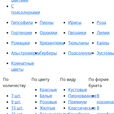
цветами
С
подсолнухами
Гипсофила
Пионы
Ирисы
Роза
Гортензии
Орхидеи
Гвоздики
Лилии
Ромашки
Хризантемы
Тюльпаны
Каллы
Альстромерии
Герберы
Подсолнухи
Эустомы
Комнатные
цветы
По
По цвету
По виду
По форме
количеству
букета
Красные
Кустовые
7 шт.
Белые
Пионовидные
В
9 шт.
Розовые
Премиум
корзина
15 шт.
Желтые
Классические
В