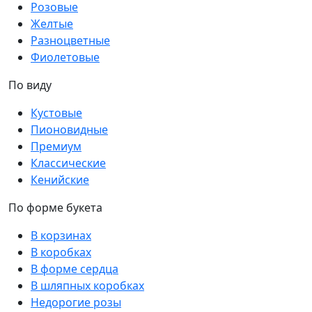
Розовые
Желтые
Разноцветные
Фиолетовые
По виду
Кустовые
Пионовидные
Премиум
Классические
Кенийские
По форме букета
В корзинах
В коробках
В форме сердца
В шляпных коробках
Недорогие розы