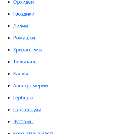
Орхидеи
Гвоздики
Лилии
Ромашки
Хризантемы
Тюльпаны
Каллы
Альстромерии
Герберы
Подсолнухи
Эустомы
Комнатные цветы