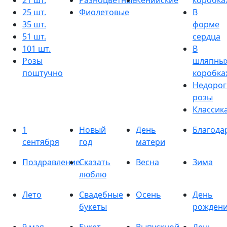
21 шт.
Разноцветные
Кенийские
коробка
25 шт.
Фиолетовые
В
35 шт.
форме
51 шт.
сердца
101 шт.
В
Розы
шляпны
поштучно
коробка
Недорог
розы
Классик
1
Новый
День
Благода
сентября
год
матери
Поздравление
Сказать
Весна
Зима
люблю
Лето
Свадебные
Осень
День
букеты
рожден