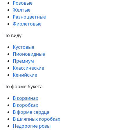
Розовые
Желтые
Разноцветные
Фиолетовые
По виду
Кустовые
Пионовидные
Премиум
Классические
Кенийские
По форме букета
В корзинах
В коробках
В форме сердца
В шляпных коробках
Недорогие розы