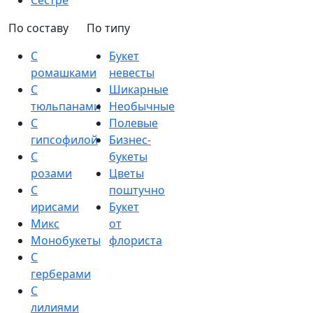
Сестре
По составу
По типу
С
Букет
ромашками
невесты
С
Шикарные
тюльпанами
Необычные
С
Полевые
гипсофилой
Бизнес-
С
букеты
розами
Цветы
С
поштучно
ирисами
Букет
Микс
от
Монобукеты
флориста
С
герберами
С
лилиями