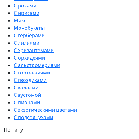
С розами
С ирисами
Микс
Монобукеты
С герберами
С лилиями
С хризантемами
С орхидеями
С альстромериями
С гортензиями
С гвоздиками
С каллами
С эустомой
С пионами
С экзотическими цветами
С подсолнухами
По типу