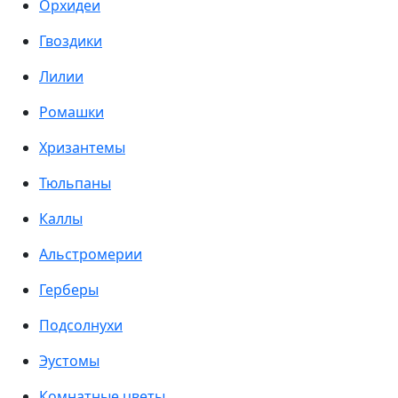
Орхидеи
Гвоздики
Лилии
Ромашки
Хризантемы
Тюльпаны
Каллы
Альстромерии
Герберы
Подсолнухи
Эустомы
Комнатные цветы