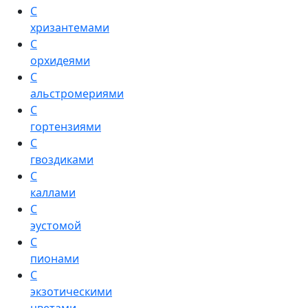
С
хризантемами
С
орхидеями
С
альстромериями
С
гортензиями
С
гвоздиками
С
каллами
С
эустомой
С
пионами
С
экзотическими