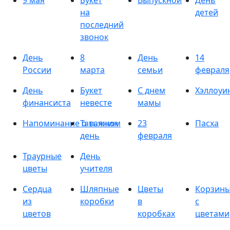
9 мая
Букет
Выпускной
День
на
детей
последний
звонок
День
8
День
14
России
марта
семьи
февраля
День
Букет
С днем
Хэллоуи
финансиста
невесте
мамы
Напоминание о важном
Татьянин
23
Пасха
день
февраля
Траурные
День
цветы
учителя
Сердца
Шляпные
Цветы
Корзин
из
коробки
в
с
цветов
коробках
цветами