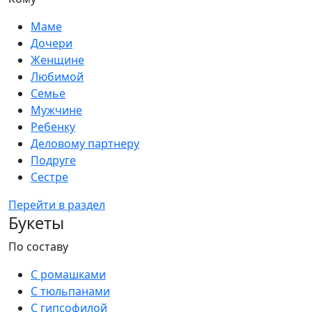
Маме
Дочери
Женщине
Любимой
Семье
Мужчине
Ребенку
Деловому партнеру
Подруге
Сестре
Перейти в раздел
Букеты
По составу
С ромашками
С тюльпанами
С гипсофилой