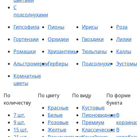
цветами
С
подсолнухами
Гипсофила
Пионы
Ирисы
Роза
Гортензии
Орхидеи
Гвоздики
Лилии
Ромашки
Хризантемы
Тюльпаны
Каллы
Альстромерии
Герберы
Подсолнухи
Эустомы
Комнатные
цветы
По
По цвету
По виду
По форме
количеству
букета
Красные
Кустовые
7 шт.
Белые
Пионовидные
В
9 шт.
Розовые
Премиум
корзина
15 шт.
Желтые
Классические
В