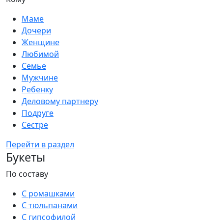
Маме
Дочери
Женщине
Любимой
Семье
Мужчине
Ребенку
Деловому партнеру
Подруге
Сестре
Перейти в раздел
Букеты
По составу
С ромашками
С тюльпанами
С гипсофилой