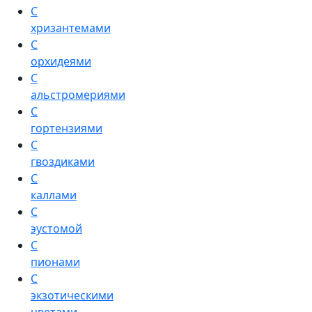
С
хризантемами
С
орхидеями
С
альстромериями
С
гортензиями
С
гвоздиками
С
каллами
С
эустомой
С
пионами
С
экзотическими