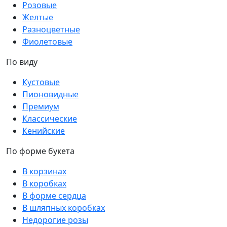
Розовые
Желтые
Разноцветные
Фиолетовые
По виду
Кустовые
Пионовидные
Премиум
Классические
Кенийские
По форме букета
В корзинах
В коробках
В форме сердца
В шляпных коробках
Недорогие розы