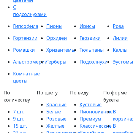
цветами
С
подсолнухами
Гипсофила
Пионы
Ирисы
Роза
Гортензии
Орхидеи
Гвоздики
Лилии
Ромашки
Хризантемы
Тюльпаны
Каллы
Альстромерии
Герберы
Подсолнухи
Эустомы
Комнатные
цветы
По
По цвету
По виду
По форме
количеству
букета
Красные
Кустовые
7 шт.
Белые
Пионовидные
В
9 шт.
Розовые
Премиум
корзина
15 шт.
Желтые
Классические
В