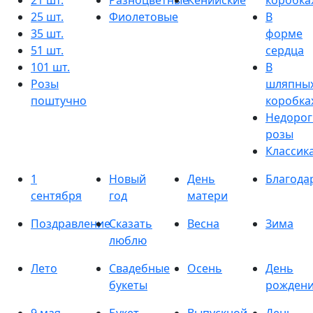
21 шт.
Разноцветные
Кенийские
коробка
25 шт.
Фиолетовые
В
35 шт.
форме
51 шт.
сердца
101 шт.
В
Розы
шляпны
поштучно
коробка
Недорог
розы
Классик
1
Новый
День
Благода
сентября
год
матери
Поздравление
Сказать
Весна
Зима
люблю
Лето
Свадебные
Осень
День
букеты
рожден