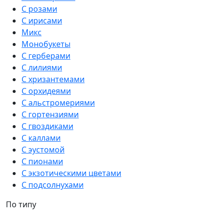
С розами
С ирисами
Микс
Монобукеты
С герберами
С лилиями
С хризантемами
С орхидеями
С альстромериями
С гортензиями
С гвоздиками
С каллами
С эустомой
С пионами
С экзотическими цветами
С подсолнухами
По типу