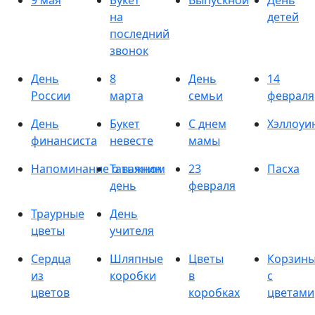
9 мая
Букет
Выпускной
День
на
детей
последний
звонок
День
8
День
14
России
марта
семьи
февраля
День
Букет
С днем
Хэллоуи
финансиста
невесте
мамы
Напоминание о важном
Татьянин
23
Пасха
день
февраля
Траурные
День
цветы
учителя
Сердца
Шляпные
Цветы
Корзин
из
коробки
в
с
цветов
коробках
цветами