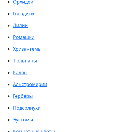
Орхидеи
Гвоздики
Лилии
Ромашки
Хризантемы
Тюльпаны
Каллы
Альстромерии
Герберы
Подсолнухи
Эустомы
Комнатные цветы