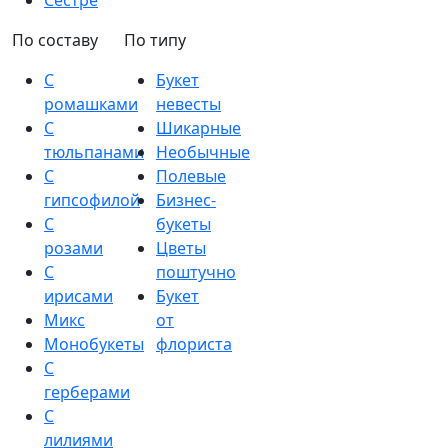
Сестре
По составу
По типу
С
Букет
ромашками
невесты
С
Шикарные
тюльпанами
Необычные
С
Полевые
гипсофилой
Бизнес-
С
букеты
розами
Цветы
С
поштучно
ирисами
Букет
Микс
от
Монобукеты
флориста
С
герберами
С
лилиями