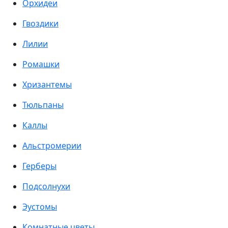
Орхидеи
Гвоздики
Лилии
Ромашки
Хризантемы
Тюльпаны
Каллы
Альстромерии
Герберы
Подсолнухи
Эустомы
Комнатные цветы