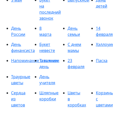
9 мая
Букет
Выпускной
День
на
детей
последний
звонок
День
8
День
14
России
марта
семьи
февраля
День
Букет
С днем
Хэллоуи
финансиста
невесте
мамы
Напоминание о важном
Татьянин
23
Пасха
день
февраля
Траурные
День
цветы
учителя
Сердца
Шляпные
Цветы
Корзин
из
коробки
в
с
цветов
коробках
цветами