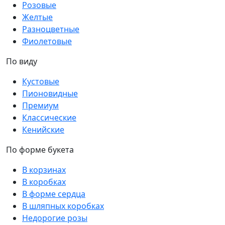
Розовые
Желтые
Разноцветные
Фиолетовые
По виду
Кустовые
Пионовидные
Премиум
Классические
Кенийские
По форме букета
В корзинах
В коробках
В форме сердца
В шляпных коробках
Недорогие розы