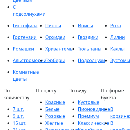
цветами
С
подсолнухами
Гипсофила
Пионы
Ирисы
Роза
Гортензии
Орхидеи
Гвоздики
Лилии
Ромашки
Хризантемы
Тюльпаны
Каллы
Альстромерии
Герберы
Подсолнухи
Эустомы
Комнатные
цветы
По
По цвету
По виду
По форме
количеству
букета
Красные
Кустовые
7 шт.
Белые
Пионовидные
В
9 шт.
Розовые
Премиум
корзина
15 шт.
Желтые
Классические
В