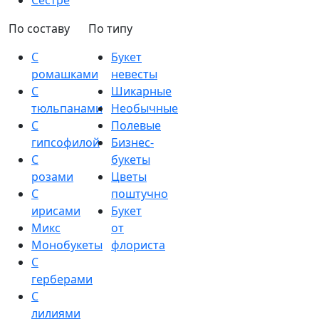
Сестре
По составу
По типу
С
Букет
ромашками
невесты
С
Шикарные
тюльпанами
Необычные
С
Полевые
гипсофилой
Бизнес-
С
букеты
розами
Цветы
С
поштучно
ирисами
Букет
Микс
от
Монобукеты
флориста
С
герберами
С
лилиями