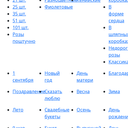
21 шт.
Разноцветные
Кенийские
коробка
25 шт.
Фиолетовые
В
35 шт.
форме
51 шт.
сердца
101 шт.
В
Розы
шляпны
поштучно
коробка
Недорог
розы
Классик
1
Новый
День
Благода
сентября
год
матери
Поздравление
Сказать
Весна
Зима
люблю
Лето
Свадебные
Осень
День
букеты
рожден