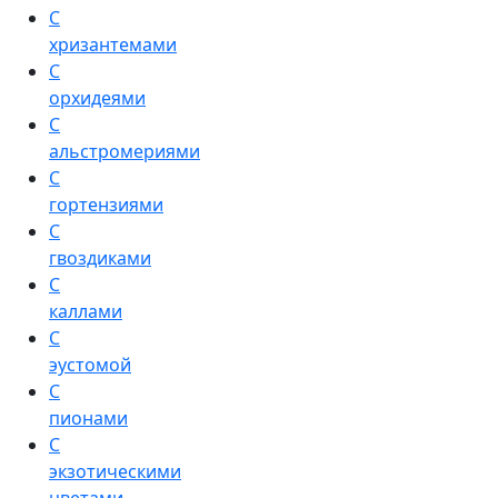
С
хризантемами
С
орхидеями
С
альстромериями
С
гортензиями
С
гвоздиками
С
каллами
С
эустомой
С
пионами
С
экзотическими