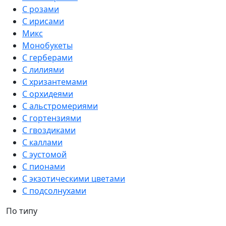
С розами
С ирисами
Микс
Монобукеты
С герберами
С лилиями
С хризантемами
С орхидеями
С альстромериями
С гортензиями
С гвоздиками
С каллами
С эустомой
С пионами
С экзотическими цветами
С подсолнухами
По типу