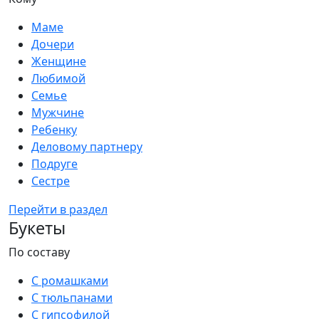
Маме
Дочери
Женщине
Любимой
Семье
Мужчине
Ребенку
Деловому партнеру
Подруге
Сестре
Перейти в раздел
Букеты
По составу
С ромашками
С тюльпанами
С гипсофилой