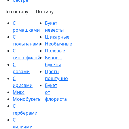
Сестре
По составу
По типу
С
Букет
ромашками
невесты
С
Шикарные
тюльпанами
Необычные
С
Полевые
гипсофилой
Бизнес-
С
букеты
розами
Цветы
С
поштучно
ирисами
Букет
Микс
от
Монобукеты
флориста
С
герберами
С
лилиями