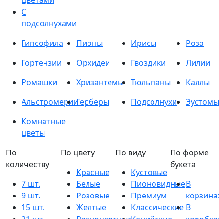
цветами
С
подсолнухами
Гипсофила
Пионы
Ирисы
Роза
Гортензии
Орхидеи
Гвоздики
Лилии
Ромашки
Хризантемы
Тюльпаны
Каллы
Альстромерии
Герберы
Подсолнухи
Эустомы
Комнатные
цветы
По
По цвету
По виду
По форме
количеству
букета
Красные
Кустовые
7 шт.
Белые
Пионовидные
В
9 шт.
Розовые
Премиум
корзина
15 шт.
Желтые
Классические
В