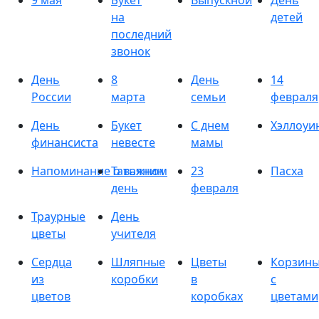
9 мая
Букет
Выпускной
День
на
детей
последний
звонок
День
8
День
14
России
марта
семьи
февраля
День
Букет
С днем
Хэллоуи
финансиста
невесте
мамы
Напоминание о важном
Татьянин
23
Пасха
день
февраля
Траурные
День
цветы
учителя
Сердца
Шляпные
Цветы
Корзин
из
коробки
в
с
цветов
коробках
цветами