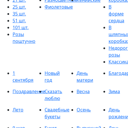
21 шт.
Разноцветные
Кенийские
коробка
25 шт.
Фиолетовые
В
35 шт.
форме
51 шт.
сердца
101 шт.
В
Розы
шляпны
поштучно
коробка
Недорог
розы
Классик
1
Новый
День
Благода
сентября
год
матери
Поздравление
Сказать
Весна
Зима
люблю
Лето
Свадебные
Осень
День
букеты
рожден