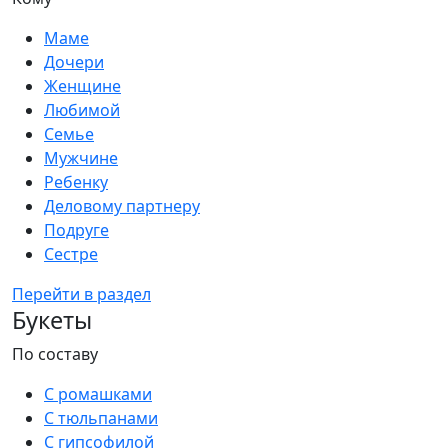
Маме
Дочери
Женщине
Любимой
Семье
Мужчине
Ребенку
Деловому партнеру
Подруге
Сестре
Перейти в раздел
Букеты
По составу
С ромашками
С тюльпанами
С гипсофилой