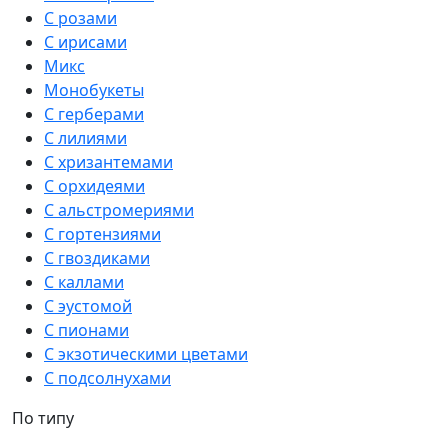
С розами
С ирисами
Микс
Монобукеты
С герберами
С лилиями
С хризантемами
С орхидеями
С альстромериями
С гортензиями
С гвоздиками
С каллами
С эустомой
С пионами
С экзотическими цветами
С подсолнухами
По типу