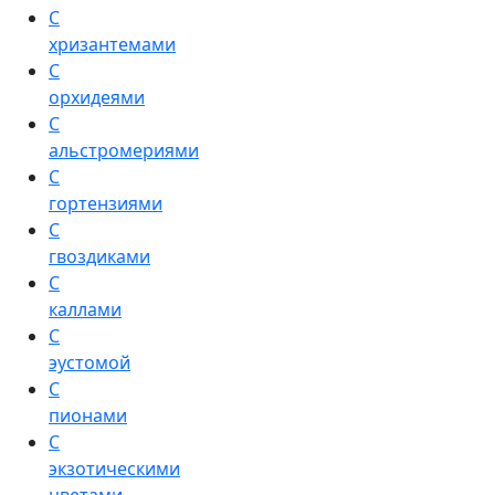
С
хризантемами
С
орхидеями
С
альстромериями
С
гортензиями
С
гвоздиками
С
каллами
С
эустомой
С
пионами
С
экзотическими