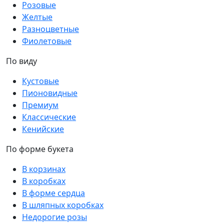
Розовые
Желтые
Разноцветные
Фиолетовые
По виду
Кустовые
Пионовидные
Премиум
Классические
Кенийские
По форме букета
В корзинах
В коробках
В форме сердца
В шляпных коробках
Недорогие розы