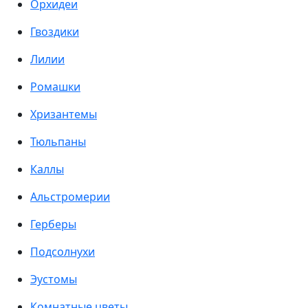
Орхидеи
Гвоздики
Лилии
Ромашки
Хризантемы
Тюльпаны
Каллы
Альстромерии
Герберы
Подсолнухи
Эустомы
Комнатные цветы