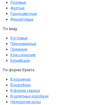
Розовые
Желтые
Разноцветные
Фиолетовые
По виду
Кустовые
Пионовидные
Премиум
Классические
Кенийские
По форме букета
В корзинах
В коробках
В форме сердца
В шляпных коробках
Недорогие розы