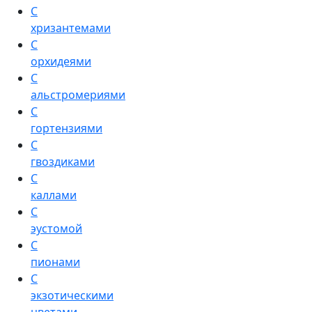
С
хризантемами
С
орхидеями
С
альстромериями
С
гортензиями
С
гвоздиками
С
каллами
С
эустомой
С
пионами
С
экзотическими