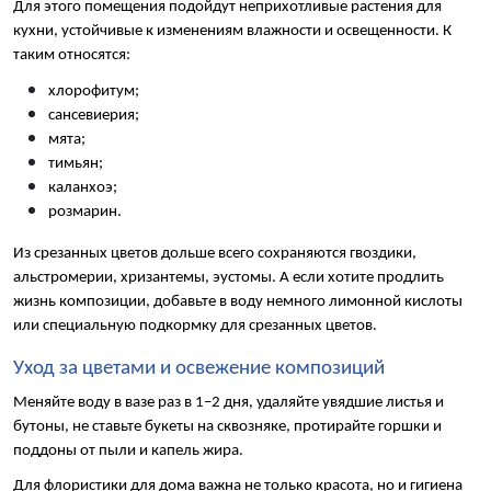
Для этого помещения подойдут неприхотливые растения для 
кухни, устойчивые к изменениям влажности и освещенности. К 
таким относятся:
хлорофитум;
сансевиерия;
мята;
тимьян;
каланхоэ;
розмарин.
Из срезанных цветов дольше всего сохраняются гвоздики, 
альстромерии, хризантемы, эустомы. А если хотите продлить 
жизнь композиции, добавьте в воду немного лимонной кислоты 
или специальную подкормку для срезанных цветов.
Уход за цветами и освежение композиций
Меняйте воду в вазе раз в 1–2 дня, удаляйте увядшие листья и 
бутоны, не ставьте букеты на сквозняке, протирайте горшки и 
поддоны от пыли и капель жира.
Для флористики для дома важна не только красота, но и гигиена 