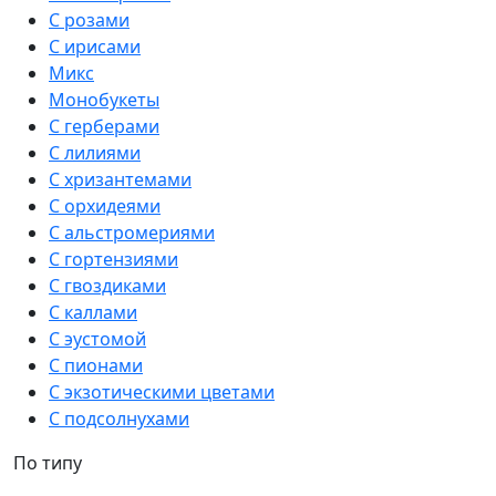
С розами
С ирисами
Микс
Монобукеты
С герберами
С лилиями
С хризантемами
С орхидеями
С альстромериями
С гортензиями
С гвоздиками
С каллами
С эустомой
С пионами
С экзотическими цветами
С подсолнухами
По типу