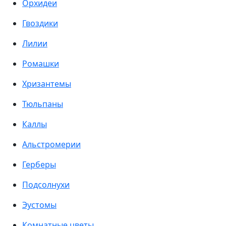
Орхидеи
Гвоздики
Лилии
Ромашки
Хризантемы
Тюльпаны
Каллы
Альстромерии
Герберы
Подсолнухи
Эустомы
Комнатные цветы