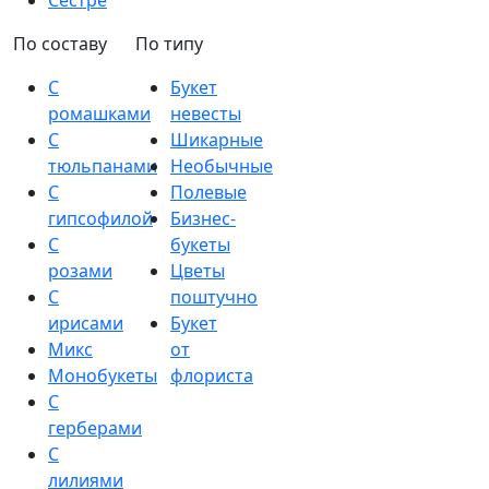
Сестре
По составу
По типу
С
Букет
ромашками
невесты
С
Шикарные
тюльпанами
Необычные
С
Полевые
гипсофилой
Бизнес-
С
букеты
розами
Цветы
С
поштучно
ирисами
Букет
Микс
от
Монобукеты
флориста
С
герберами
С
лилиями