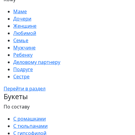
Маме
Дочери
Женщине
Любимой
Семье
Мужчине
Ребенку
Деловому партнеру
Подруге
Сестре
Перейти в раздел
Букеты
По составу
С ромашками
С тюльпанами
С гипсофилой