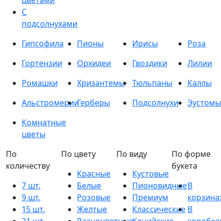
цветами
С
подсолнухами
Гипсофила
Пионы
Ирисы
Роза
Гортензии
Орхидеи
Гвоздики
Лилии
Ромашки
Хризантемы
Тюльпаны
Каллы
Альстромерии
Герберы
Подсолнухи
Эустомы
Комнатные
цветы
По
По цвету
По виду
По форме
количеству
букета
Красные
Кустовые
7 шт.
Белые
Пионовидные
В
9 шт.
Розовые
Премиум
корзина
15 шт.
Желтые
Классические
В