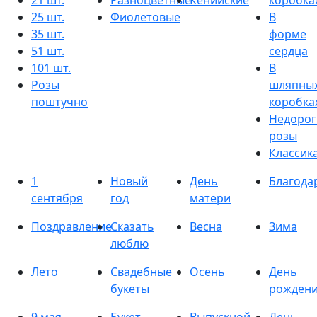
21 шт.
Разноцветные
Кенийские
коробка
25 шт.
Фиолетовые
В
35 шт.
форме
51 шт.
сердца
101 шт.
В
Розы
шляпны
поштучно
коробка
Недорог
розы
Классик
1
Новый
День
Благода
сентября
год
матери
Поздравление
Сказать
Весна
Зима
люблю
Лето
Свадебные
Осень
День
букеты
рожден