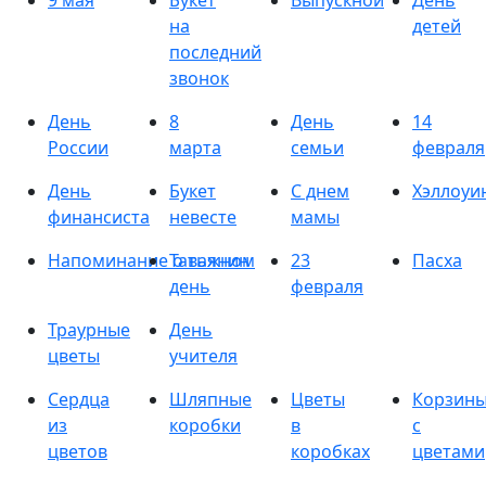
9 мая
Букет
Выпускной
День
на
детей
последний
звонок
День
8
День
14
России
марта
семьи
февраля
День
Букет
С днем
Хэллоуи
финансиста
невесте
мамы
Напоминание о важном
Татьянин
23
Пасха
день
февраля
Траурные
День
цветы
учителя
Сердца
Шляпные
Цветы
Корзин
из
коробки
в
с
цветов
коробках
цветами