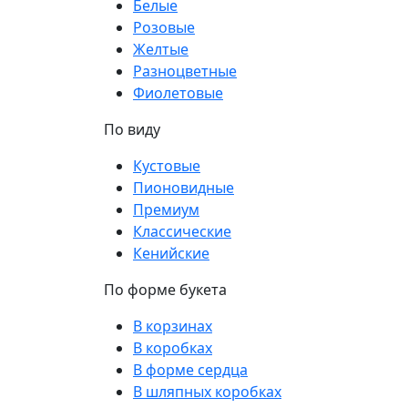
Белые
Розовые
Желтые
Разноцветные
Фиолетовые
По виду
Кустовые
Пионовидные
Премиум
Классические
Кенийские
По форме букета
В корзинах
В коробках
В форме сердца
В шляпных коробках