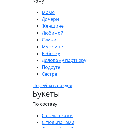
Кому
Маме
Дочери
Женщине
Любимой
Семье
Мужчине
Ребенку
Деловому партнеру
Подруге
Сестре
Перейти в раздел
Букеты
По составу
С ромашками
С тюльпанами