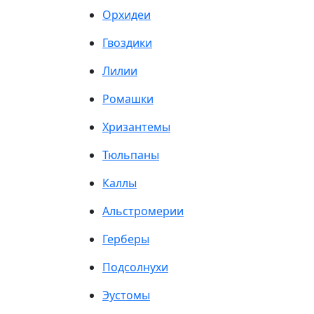
Орхидеи
Гвоздики
Лилии
Ромашки
Хризантемы
Тюльпаны
Каллы
Альстромерии
Герберы
Подсолнухи
Эустомы