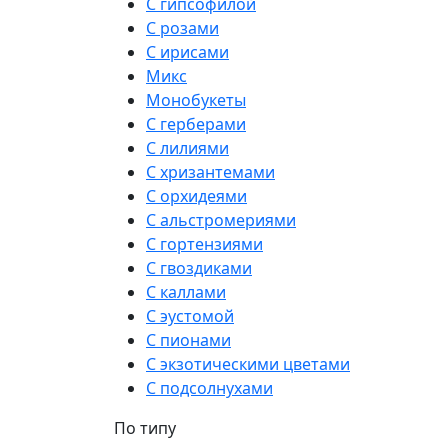
С гипсофилой
С розами
С ирисами
Микс
Монобукеты
С герберами
С лилиями
С хризантемами
С орхидеями
С альстромериями
С гортензиями
С гвоздиками
С каллами
С эустомой
С пионами
С экзотическими цветами
С подсолнухами
По типу