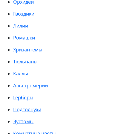
Орхидеи
Гвоздики
Лилии
Ромашки
Хризантемы
Тюльпаны
Каллы
Альстромерии
Герберы
Подсолнухи
Эустомы
Комнатные цветы