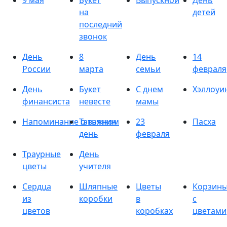
9 мая
Букет
Выпускной
День
на
детей
последний
звонок
День
8
День
14
России
марта
семьи
февраля
День
Букет
С днем
Хэллоуи
финансиста
невесте
мамы
Напоминание о важном
Татьянин
23
Пасха
день
февраля
Траурные
День
цветы
учителя
Сердца
Шляпные
Цветы
Корзин
из
коробки
в
с
цветов
коробках
цветами