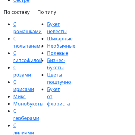
Сестре
По составу
По типу
С
Букет
ромашками
невесты
С
Шикарные
тюльпанами
Необычные
С
Полевые
гипсофилой
Бизнес-
С
букеты
розами
Цветы
С
поштучно
ирисами
Букет
Микс
от
Монобукеты
флориста
С
герберами
С
лилиями