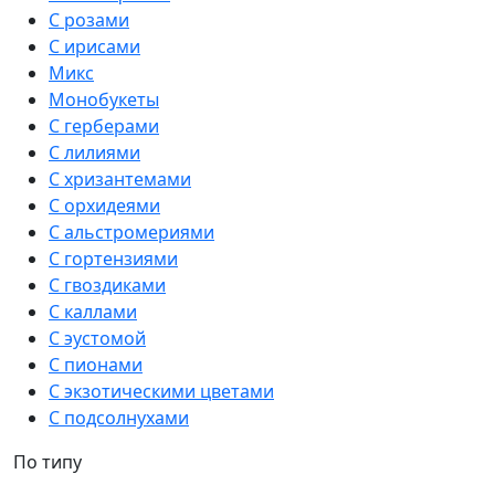
С розами
С ирисами
Микс
Монобукеты
С герберами
С лилиями
С хризантемами
С орхидеями
С альстромериями
С гортензиями
С гвоздиками
С каллами
С эустомой
С пионами
С экзотическими цветами
С подсолнухами
По типу