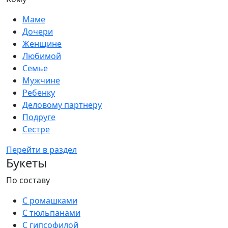
Маме
Дочери
Женщине
Любимой
Семье
Мужчине
Ребенку
Деловому партнеру
Подруге
Сестре
Перейти в раздел
Букеты
По составу
С ромашками
С тюльпанами
С гипсофилой