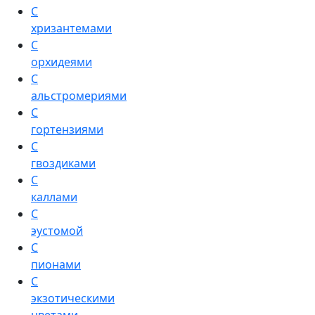
С
хризантемами
С
орхидеями
С
альстромериями
С
гортензиями
С
гвоздиками
С
каллами
С
эустомой
С
пионами
С
экзотическими