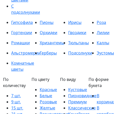
цветами
С
подсолнухами
Гипсофила
Пионы
Ирисы
Роза
Гортензии
Орхидеи
Гвоздики
Лилии
Ромашки
Хризантемы
Тюльпаны
Каллы
Альстромерии
Герберы
Подсолнухи
Эустомы
Комнатные
цветы
По
По цвету
По виду
По форме
количеству
букета
Красные
Кустовые
7 шт.
Белые
Пионовидные
В
9 шт.
Розовые
Премиум
корзина
15 шт.
Желтые
Классические
В