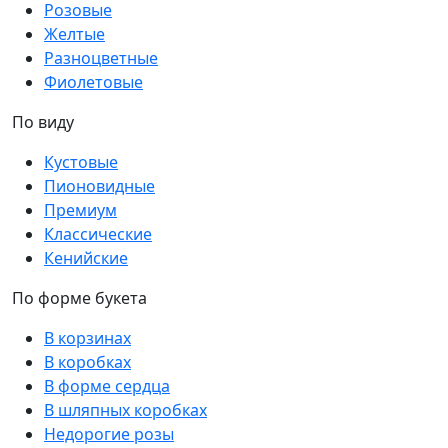
Розовые
Желтые
Разноцветные
Фиолетовые
По виду
Кустовые
Пионовидные
Премиум
Классические
Кенийские
По форме букета
В корзинах
В коробках
В форме сердца
В шляпных коробках
Недорогие розы