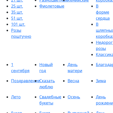
21 шт.
Разноцветные
Кенийские
коробка
25 шт.
Фиолетовые
В
35 шт.
форме
51 шт.
сердца
101 шт.
В
Розы
шляпны
поштучно
коробка
Недорог
розы
Классик
1
Новый
День
Благода
сентября
год
матери
Поздравление
Сказать
Весна
Зима
люблю
Лето
Свадебные
Осень
День
букеты
рожден