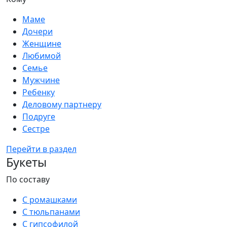
Маме
Дочери
Женщине
Любимой
Семье
Мужчине
Ребенку
Деловому партнеру
Подруге
Сестре
Перейти в раздел
Букеты
По составу
С ромашками
С тюльпанами
С гипсофилой