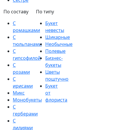
Сестре
По составу
По типу
С
Букет
ромашками
невесты
С
Шикарные
тюльпанами
Необычные
С
Полевые
гипсофилой
Бизнес-
С
букеты
розами
Цветы
С
поштучно
ирисами
Букет
Микс
от
Монобукеты
флориста
С
герберами
С
лилиями