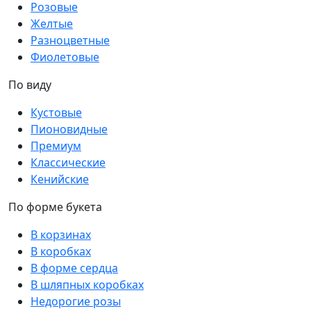
Розовые
Желтые
Разноцветные
Фиолетовые
По виду
Кустовые
Пионовидные
Премиум
Классические
Кенийские
По форме букета
В корзинах
В коробках
В форме сердца
В шляпных коробках
Недорогие розы