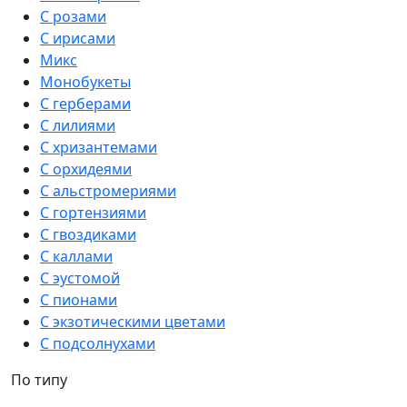
С розами
С ирисами
Микс
Монобукеты
С герберами
С лилиями
С хризантемами
С орхидеями
С альстромериями
С гортензиями
С гвоздиками
С каллами
С эустомой
С пионами
С экзотическими цветами
С подсолнухами
По типу