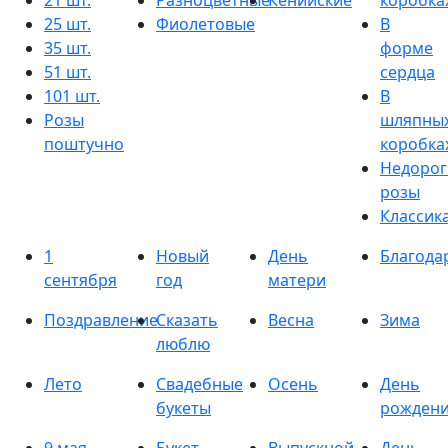
21 шт.
Разноцветные
Кенийские
коробка
25 шт.
Фиолетовые
В
35 шт.
форме
51 шт.
сердца
101 шт.
В
Розы
шляпны
поштучно
коробка
Недорог
розы
Классик
1
Новый
День
Благода
сентября
год
матери
Поздравление
Сказать
Весна
Зима
люблю
Лето
Свадебные
Осень
День
букеты
рожден