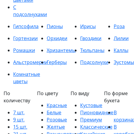
цветами
С
подсолнухами
Гипсофила
Пионы
Ирисы
Роза
Гортензии
Орхидеи
Гвоздики
Лилии
Ромашки
Хризантемы
Тюльпаны
Каллы
Альстромерии
Герберы
Подсолнухи
Эустомы
Комнатные
цветы
По
По цвету
По виду
По форме
количеству
букета
Красные
Кустовые
7 шт.
Белые
Пионовидные
В
9 шт.
Розовые
Премиум
корзина
15 шт.
Желтые
Классические
В