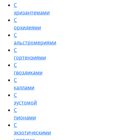
С
хризантемами
С
орхидеями
С
альстромериями
С
гортензиями
С
гвоздиками
С
каллами
С
эустомой
С
пионами
С
экзотическими