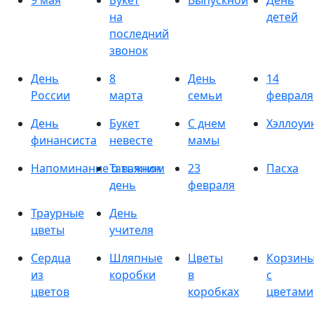
9 мая
Букет
Выпускной
День
на
детей
последний
звонок
День
8
День
14
России
марта
семьи
февраля
День
Букет
С днем
Хэллоуи
финансиста
невесте
мамы
Напоминание о важном
Татьянин
23
Пасха
день
февраля
Траурные
День
цветы
учителя
Сердца
Шляпные
Цветы
Корзин
из
коробки
в
с
цветов
коробках
цветами