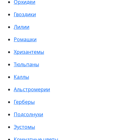
Орхидеи
Гвоздики
Лилии
Ромашки
Хризантемы
Тюльпаны
Каллы
Альстромерии
Герберы
Подсолнухи
Эустомы
Комнатные цветы