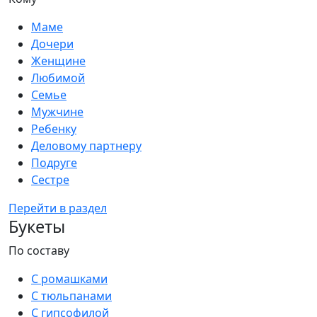
Маме
Дочери
Женщине
Любимой
Семье
Мужчине
Ребенку
Деловому партнеру
Подруге
Сестре
Перейти в раздел
Букеты
По составу
С ромашками
С тюльпанами
С гипсофилой