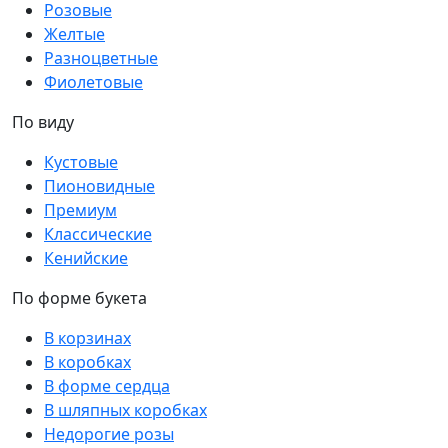
Розовые
Желтые
Разноцветные
Фиолетовые
По виду
Кустовые
Пионовидные
Премиум
Классические
Кенийские
По форме букета
В корзинах
В коробках
В форме сердца
В шляпных коробках
Недорогие розы