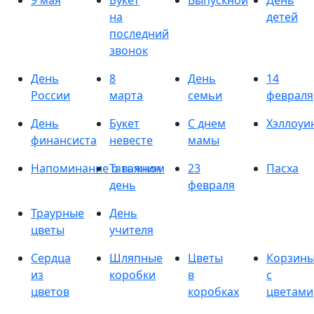
9 мая
Букет
Выпускной
День
на
детей
последний
звонок
День
8
День
14
России
марта
семьи
февраля
День
Букет
С днем
Хэллоуи
финансиста
невесте
мамы
Напоминание о важном
Татьянин
23
Пасха
день
февраля
Траурные
День
цветы
учителя
Сердца
Шляпные
Цветы
Корзин
из
коробки
в
с
цветов
коробках
цветами