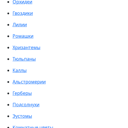
Орхидеи
Гвоздики
Лилии
Ромашки
Хризантемы
Тюльпаны
Каллы
Альстромерии
Герберы
Подсолнухи
Эустомы
Комнатные цветы