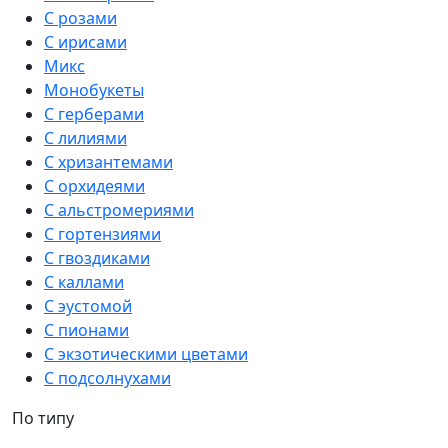
С розами
С ирисами
Микс
Монобукеты
С герберами
С лилиями
С хризантемами
С орхидеями
С альстромериями
С гортензиями
С гвоздиками
С каллами
С эустомой
С пионами
С экзотическими цветами
С подсолнухами
По типу