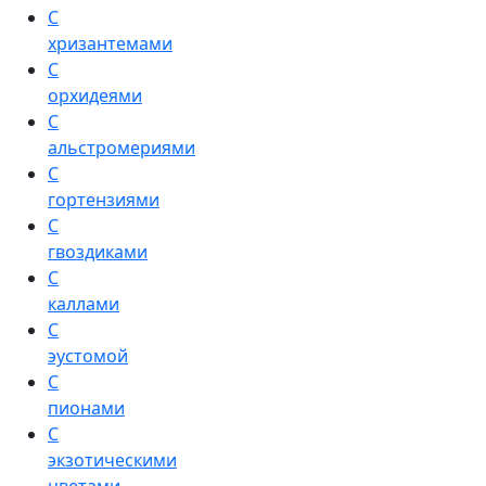
С
хризантемами
С
орхидеями
С
альстромериями
С
гортензиями
С
гвоздиками
С
каллами
С
эустомой
С
пионами
С
экзотическими