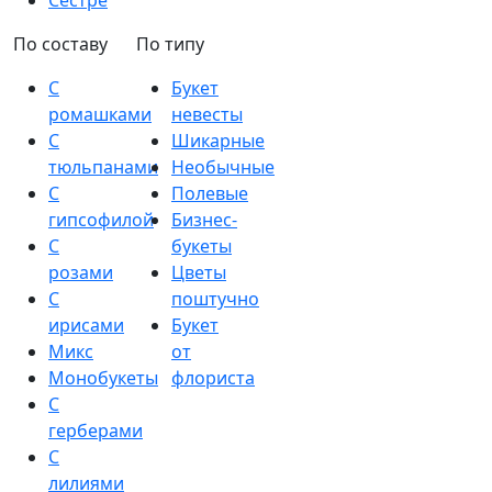
Сестре
По составу
По типу
С
Букет
ромашками
невесты
С
Шикарные
тюльпанами
Необычные
С
Полевые
гипсофилой
Бизнес-
С
букеты
розами
Цветы
С
поштучно
ирисами
Букет
Микс
от
Монобукеты
флориста
С
герберами
С
лилиями