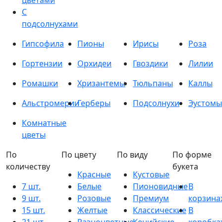
цветами
С
подсолнухами
Гипсофила
Пионы
Ирисы
Роза
Гортензии
Орхидеи
Гвоздики
Лилии
Ромашки
Хризантемы
Тюльпаны
Каллы
Альстромерии
Герберы
Подсолнухи
Эустомы
Комнатные
цветы
По
По цвету
По виду
По форме
количеству
букета
Красные
Кустовые
7 шт.
Белые
Пионовидные
В
9 шт.
Розовые
Премиум
корзина
15 шт.
Желтые
Классические
В