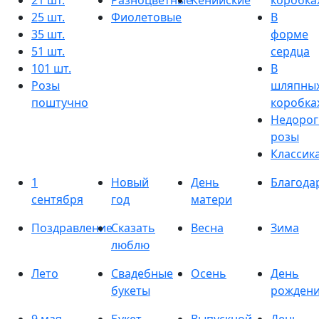
21 шт.
Разноцветные
Кенийские
коробка
25 шт.
Фиолетовые
В
35 шт.
форме
51 шт.
сердца
101 шт.
В
Розы
шляпны
поштучно
коробка
Недорог
розы
Классик
1
Новый
День
Благода
сентября
год
матери
Поздравление
Сказать
Весна
Зима
люблю
Лето
Свадебные
Осень
День
букеты
рожден