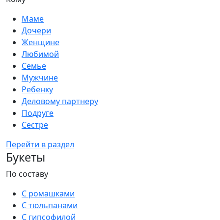
Маме
Дочери
Женщине
Любимой
Семье
Мужчине
Ребенку
Деловому партнеру
Подруге
Сестре
Перейти в раздел
Букеты
По составу
С ромашками
С тюльпанами
С гипсофилой