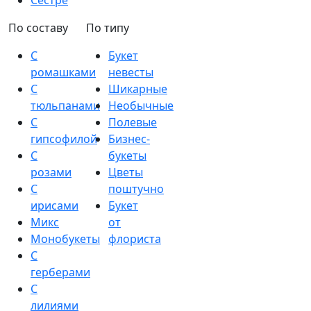
Сестре
По составу
По типу
С
Букет
ромашками
невесты
С
Шикарные
тюльпанами
Необычные
С
Полевые
гипсофилой
Бизнес-
С
букеты
розами
Цветы
С
поштучно
ирисами
Букет
Микс
от
Монобукеты
флориста
С
герберами
С
лилиями