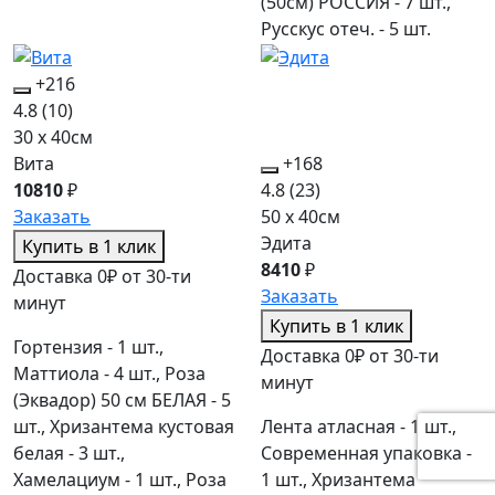
(50см) РОССИЯ - 7 шт.,
Русскус отеч. - 5 шт.
+216
4.8
(10)
30 x 40см
Вита
+168
10810
₽
4.8
(23)
Заказать
50 x 40см
Эдита
Купить в 1 клик
8410
₽
Доставка 0₽ от 30-ти
Заказать
минут
Купить в 1 клик
Гортензия - 1 шт.,
Доставка 0₽ от 30-ти
Маттиола - 4 шт., Роза
минут
(Эквадор) 50 см БЕЛАЯ - 5
шт., Хризантема кустовая
Лента атласная - 1 шт.,
белая - 3 шт.,
Современная упаковка -
Хамелациум - 1 шт., Роза
1 шт., Хризантема