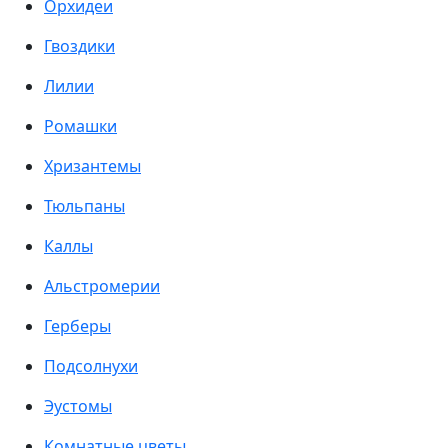
Орхидеи
Гвоздики
Лилии
Ромашки
Хризантемы
Тюльпаны
Каллы
Альстромерии
Герберы
Подсолнухи
Эустомы
Комнатные цветы