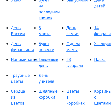
9 мая
Букет
Выпускной
День
на
детей
последний
звонок
День
8
День
14
России
марта
семьи
февраля
День
Букет
С днем
Хэллоуи
финансиста
невесте
мамы
Напоминание о важном
Татьянин
23
Пасха
день
февраля
Траурные
День
цветы
учителя
Сердца
Шляпные
Цветы
Корзин
из
коробки
в
с
цветов
коробках
цветами