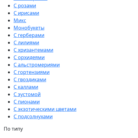
С розами
С ирисами
Микс
Монобукеты
С герберами
С лилиями
С хризантемами
С орхидеями
С альстромериями
С гортензиями
С гвоздиками
С каллами
С эустомой
С пионами
С экзотическими цветами
С подсолнухами
По типу