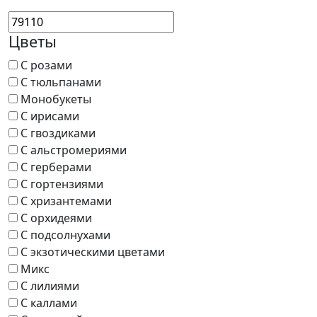
Цветы
С розами
С тюльпанами
Монобукеты
С ирисами
С гвоздиками
С альстромериями
С герберами
С гортензиями
С хризантемами
С орхидеями
С подсолнухами
С экзотическими цветами
Микс
С лилиями
С каллами