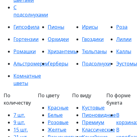
цветами
С
подсолнухами
Гипсофила
Пионы
Ирисы
Роза
Гортензии
Орхидеи
Гвоздики
Лилии
Ромашки
Хризантемы
Тюльпаны
Каллы
Альстромерии
Герберы
Подсолнухи
Эустомы
Комнатные
цветы
По
По цвету
По виду
По форме
количеству
букета
Красные
Кустовые
7 шт.
Белые
Пионовидные
В
9 шт.
Розовые
Премиум
корзина
15 шт.
Желтые
Классические
В