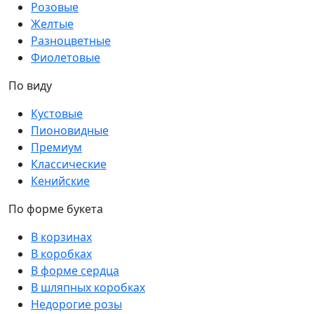
Розовые
Желтые
Разноцветные
Фиолетовые
По виду
Кустовые
Пионовидные
Премиум
Классические
Кенийские
По форме букета
В корзинах
В коробках
В форме сердца
В шляпных коробках
Недорогие розы