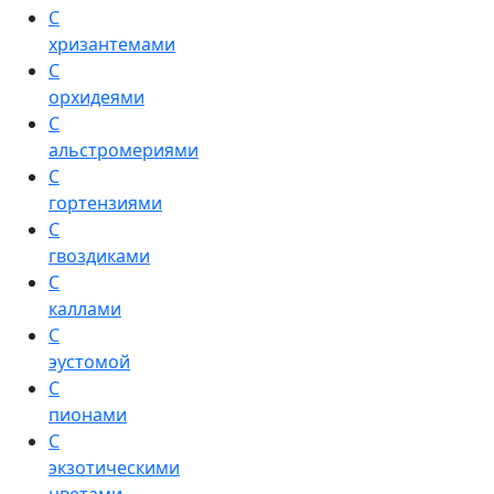
С
хризантемами
С
орхидеями
С
альстромериями
С
гортензиями
С
гвоздиками
С
каллами
С
эустомой
С
пионами
С
экзотическими