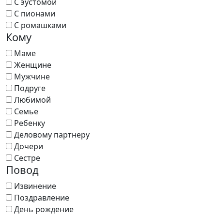
С эустомой
С пионами
С ромашками
Кому
Маме
Женщине
Мужчине
Подруге
Любимой
Семье
Ребенку
Деловому партнеру
Дочери
Сестре
Повод
Извинение
Поздравление
День рождение