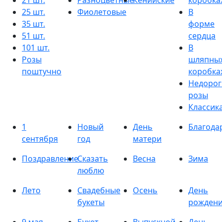
21 шт.
Разноцветные
Кенийские
коробка
25 шт.
Фиолетовые
В
35 шт.
форме
51 шт.
сердца
101 шт.
В
Розы
шляпны
поштучно
коробка
Недорог
розы
Классик
1
Новый
День
Благода
сентября
год
матери
Поздравление
Сказать
Весна
Зима
люблю
Лето
Свадебные
Осень
День
букеты
рожден