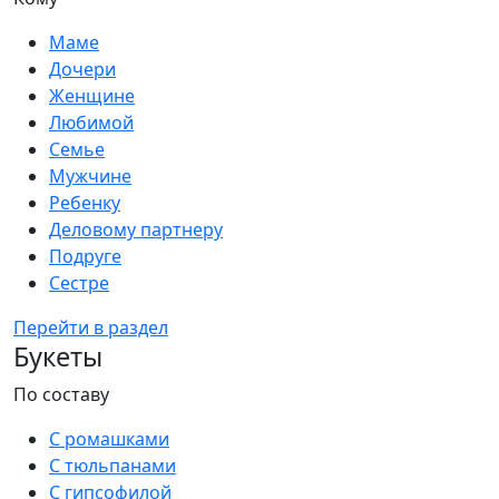
Маме
Дочери
Женщине
Любимой
Семье
Мужчине
Ребенку
Деловому партнеру
Подруге
Сестре
Перейти в раздел
Букеты
По составу
С ромашками
С тюльпанами
С гипсофилой