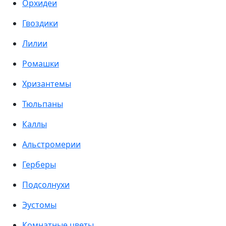
Орхидеи
Гвоздики
Лилии
Ромашки
Хризантемы
Тюльпаны
Каллы
Альстромерии
Герберы
Подсолнухи
Эустомы
Комнатные цветы