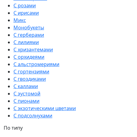
С розами
С ирисами
Микс
Монобукеты
С герберами
С лилиями
С хризантемами
С орхидеями
С альстромериями
С гортензиями
С гвоздиками
С каллами
С эустомой
С пионами
С экзотическими цветами
С подсолнухами
По типу