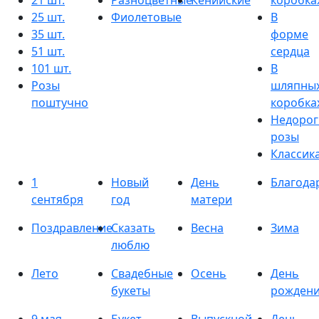
21 шт.
Разноцветные
Кенийские
коробка
25 шт.
Фиолетовые
В
35 шт.
форме
51 шт.
сердца
101 шт.
В
Розы
шляпны
поштучно
коробка
Недорог
розы
Классик
1
Новый
День
Благода
сентября
год
матери
Поздравление
Сказать
Весна
Зима
люблю
Лето
Свадебные
Осень
День
букеты
рожден