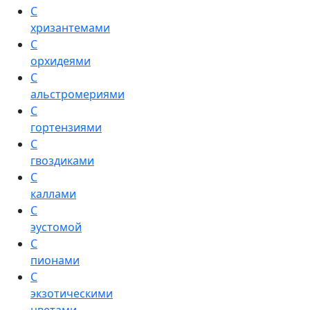
С
хризантемами
С
орхидеями
С
альстромериями
С
гортензиями
С
гвоздиками
С
каллами
С
эустомой
С
пионами
С
экзотическими