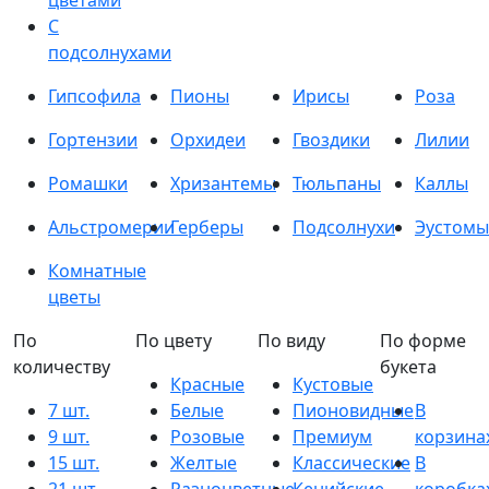
цветами
С
подсолнухами
Гипсофила
Пионы
Ирисы
Роза
Гортензии
Орхидеи
Гвоздики
Лилии
Ромашки
Хризантемы
Тюльпаны
Каллы
Альстромерии
Герберы
Подсолнухи
Эустомы
Комнатные
цветы
По
По цвету
По виду
По форме
количеству
букета
Красные
Кустовые
7 шт.
Белые
Пионовидные
В
9 шт.
Розовые
Премиум
корзина
15 шт.
Желтые
Классические
В