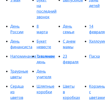
9 мая
Букет
Выпускной
День
на
детей
последний
звонок
День
8
День
14
России
марта
семьи
февраля
День
Букет
С днем
Хэллоуи
финансиста
невесте
мамы
Напоминание о важном
Татьянин
23
Пасха
день
февраля
Траурные
День
цветы
учителя
Сердца
Шляпные
Цветы
Корзин
из
коробки
в
с
цветов
коробках
цветами