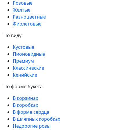
Розовые
Желтые
Разноцветные
Фиолетовые
По виду
Кустовые
Пионовидные
Премиум
Классические
Кенийские
По форме букета
В корзинах
В коробках
В форме сердца
В шляпных коробках
Недорогие розы