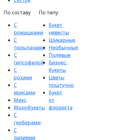
Сестре
По составу
По типу
С
Букет
ромашками
невесты
С
Шикарные
тюльпанами
Необычные
С
Полевые
гипсофилой
Бизнес-
С
букеты
розами
Цветы
С
поштучно
ирисами
Букет
Микс
от
Монобукеты
флориста
С
герберами
С
лилиями